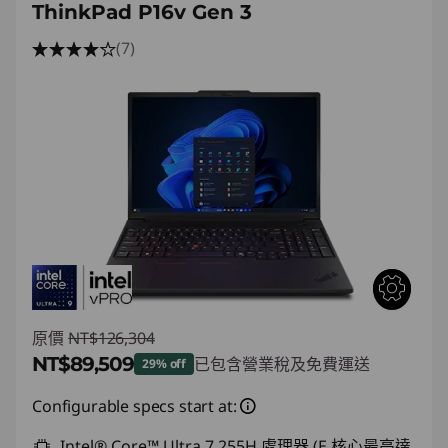
ThinkPad P16v Gen 3
n
(7)
原價
NT$126,304
NT$89,509
已包含營業稅及免費運送
29% off
即時折扣： :
-NT$36,795
Configurable specs start at:
Intel® Core™ Ultra 7 255H 處理器 (E 核心最高達