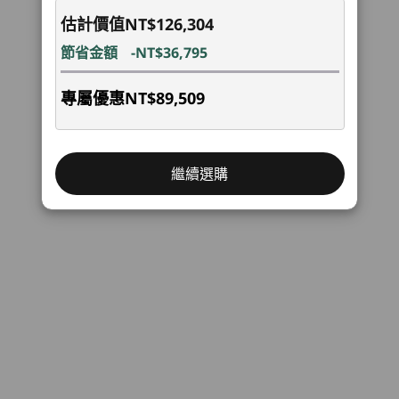
回到頂部
色彩與深黑高對比度。配備專業級色彩保真度，非
都更加專業。這些智慧工具有助於減少手動調整，讓您
CAT19/CAT18（部分國家/地區）**
估計價值
NT$126,304
常適合創作者與創新人士。
得以全心專注於工作。
選配：近場通訊 (NFC)
節省金額
-NT$36,795
*Wi-Fi 7 需要 Windows 11 操作系統，以及獨立的 Wi-Fi 7 路由器和/或其他網路裝置，才能
專屬優惠
NT$89,509
滿足完整的 Wi-Fi 7 要求。可向後相容先前的 WiFi 標準，僅在支援 WiFi 7 的國家/地區提供。
** 選配 WWAN 供應情況視地區而異，必須在購買時進行配置；這需要網路服務供應商來配
合。
繼續選購
支援的擴充方式
Thunderbolt™ 5 行動工作站擴充座
Thunderbolt™ 4 行動工作站擴充座
規格可能因地區/型號而異。
全方位提升體驗
從效能到電池電力，以及連
設計
接性等其他功能
顯示器