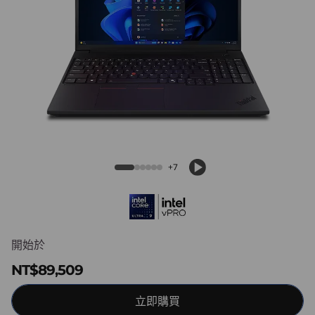
6
v
G
e
n
ThinkPad P16v Gen 3 (16″ Intel) Mobile
Workstation
3
+7
(
1
6
開始於
″
NT$89,509
I
立即購買