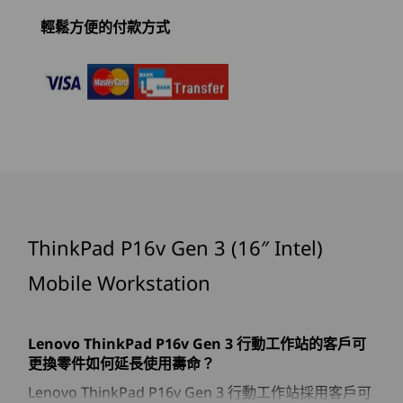
DisplayPort™ 2.1
(7)
(31)
(1
將簡單任務自動化
效能最高 Nvidia RTX PRO™ 2000 Blackwell，最高可達
輕鬆方便的付款方式
798 TOPS
利用 AI 就緒的工作站，
3
-
USB-A (USB 10Gbps)，一律啟用
記憶體
提升您的工作日表現
最高 96GB DDR5 6400MT/s，CSoDIMM，2 個插槽
4
-
選配：智慧卡讀卡機
ThinkPad P16v Gen 3 行動工作站具備 AI 就緒功
儲存空間
能，可執行各種高生產力的任務。享受增強的視訊
開始於
開始於
開始於
最高 4TB M.2 PCIe Gen5 NVMe 效能 SSD
5
-
選配：SIM 讀卡機
會議和協作工具、強大的安全性、文件自動化 (包
NT$89,509
NT$52,536
NT$50,
最高 2 顆 2TB 硬碟
括掃描和摘要) 以及電子郵件管理和排程。此外，
回應時間快，非常適合執行多工處理。
6
-
耳機/麥克風組合
處理器
處理器
RAID
ThinkPad P16v Gen 3 (16″ Intel)
Up to Intel®
Up to AMD
0/1
Core™ Ultra 9
Ryzen™ AI
Mobile Workstation
Series 285H with
PRO 370
7
-
SD Express 7.0 讀卡機
Intel vPro®
電池
90Whr，客戶可更換單元 (CRU)
Lenovo ThinkPad P16v Gen 3 行動工作站的客戶可
Lenovo ThinkPad P16v Gen 3 行動工作站的客戶可
作業系統
作業系統
8
-
USB-A (USB 10Gbps)
使用 65W 或更高功率的整流器，快速充電（60 分鐘 = 80%
更換零件如何延長使用壽命？
Up to Windows 11
Up to Win
電量）
Pro
Pro or Ub
Lenovo ThinkPad P16v Gen 3 行動工作站採用客戶可
Linux®