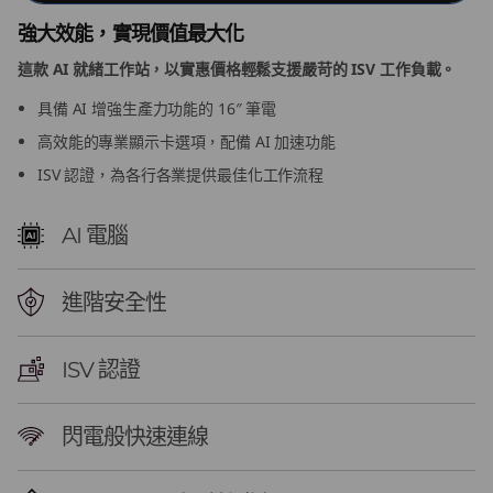
n
強大效能，實現價值最大化
t
這款 AI 就緒工作站，以實惠價格輕鬆支援嚴苛的 ISV 工作負載。
具備 AI 增強生產力功能的 16″ 筆電
e
高效能的專業顯示卡選項，配備 AI 加速功能
l
ISV 認證，為各行各業提供最佳化工作流程
)
AI 電腦
M
進階安全性
o
b
ISV 認證
i
閃電般快速連線
l