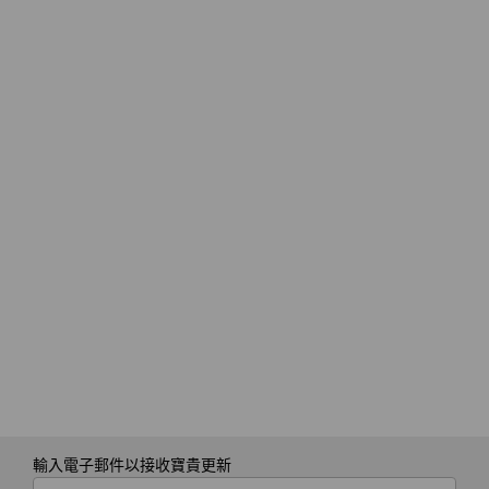
TrackPoint 快速選單
包裝內容
ThinkPad P16v Gen 3 (16″ Intel) 行動工作站
®
USB-C
140W AC 整流器（支援快速充電）
快速入門指南
規格可能因地區/型號而異。
輸入電子郵件以接收寶貴更新