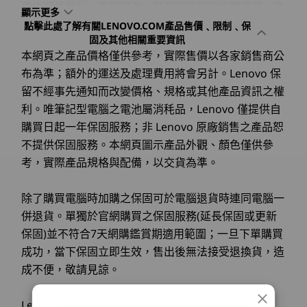
9
-
乙太網路 (1.0Gbps RJ45)
更換零件設計，例如電池、儲存硬碟和記憶體模組。這
音訊
顯示更多
種周到的設計不僅簡化升級，還讓您可在必要時更換重
點擊此處了解有關LENOVO.COM產品售價﹑限制﹑保
Dolby Audio™
記憶體
記憶體
要零件，確保工作站多年高效運行。Lenovo 透過讓使
固及其他相關重要資訊
Up to 96GB DDR5
Up to 96G
®
10
-
Kensington Nano Security Slot™
Dolby Voice
用者維護裝置，確保裝置保持可靠、高效能，適應不斷
本網頁之產品價格僅供參考，實際售價以各家銷售商公
6400MT/s,
DDR5, 2 x
2 個遠距收音麥克風
變化的需求，同時減少停機時間和長期成本。
CSoDIMM, 2 slots
SODIMM
布為準；額外的運送及處理費用將會另計。Lenovo 保
2 個下置式喇叭
(5600MT/s
WiFi 7 為 Lenovo ThinkPad P16v Gen 3 行動工作站
留不經事先通知而改變價格、規格或其他產品資訊之權
*Select ve
帶來哪些優勢？
available 
利。唯筆記型電腦之電池屬消秏品，Lenovo 僅提供自
攝影機
AMD Ryzen
Lenovo ThinkPad P16v Gen 3 行動工作站配備最新穎
購買日起一年保固服務；非 Lenovo 原廠銷售之產品恕
PRO 350 a
5MP RGB，配備隱私保護蓋的網路攝影機
的 WiFi 7 技術，提供閃電般的網路速度與超低延遲。
PRO 340 o
不提供保固服務。本網頁圖示產品外觀、顏色僅供參
5MP RGB 和紅外線 (IR) 配備隱私保護蓋的網路攝影機與人
對專業人士而言，這意味著可順暢進行視訊會議、快速
考，實際產品規格與配備，以交貨為準。
檔案傳輸，以及不中斷地存取雲端應用程式—即使是高
體存在偵測
儲存裝置
儲存裝置
峰時段。Wi-Fi 7 具備改良頻寬，以及不影響效能的情
Up to 4TB M.2
Up to 2TB
況下連接多台裝置的連接能力，確保維持生產力、連線
電源供應裝置
除了購買電腦時加購之保固可於電腦退貨時連同電腦一
PCIe Gen5 NVMe
M.2 PCIe G
順暢，持續處於優勢。
併退貨。單獨於官網購買之保固服務(延長保固或更新
Performance SSD,
SSD
®
140W AC 整流器，配備 USB-C
充電
ISV 認證 為 Lenovo ThinkPad P16v Gen 3 行動工作
with up to 2 x 2TB
保固)並不符合7天網購鑑賞期適用範圍；一旦下單購買
站帶來哪些優勢？
drives
規格可能因地區/型號而異。
成功，當下保固立即生效，售出後無法接受退換貨，造
Lenovo ThinkPad P16v Gen 3 行動工作站經過
成不便，敬請見諒。
ISV（獨立軟體供應商）認證，適用多種應用程式，確
選購
選
裝置端 AI
專
保與 AutoCAD、SOLIDWORKS 和 Adobe Creative
連接性
加速建置、迭代與創新
Lenovo 聯想標誌與 IdeaPad 是聯想 ©2008 Lenovo
Suite 等業界領先工具的卓越相容性與效能。 此認證可