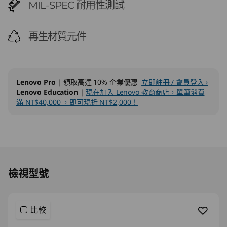
e
MIL-SPEC 耐用性測試
W
再生材質元件
o
r
Lenovo Pro
| 領取高達 10% 企業優惠
立即註冊 / 會員登入 ›
k
Lenovo Education
|
現在加入 Lenovo 教育商店，單筆消費
滿 NT$40,000 ，即可現折 NT$2,000！
s
t
Original Price 126304.00 TWD Discounted Pr
a
檢視型號
t
i
比較
o