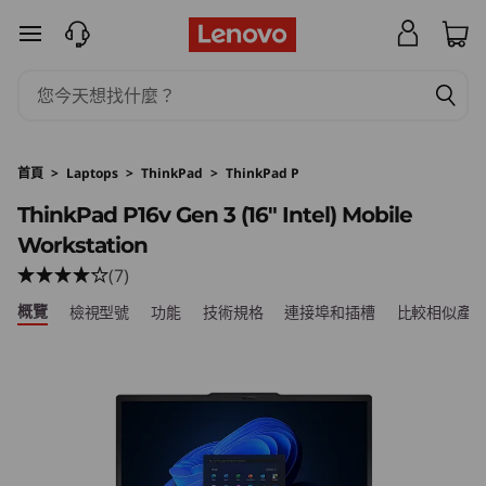
T
跳至主要內容
h
i
n
首頁
>
Laptops
>
ThinkPad
>
ThinkPad P
k
ThinkPad P16v Gen 3 (16″ Intel) Mobile
Workstation
P
(7)
a
概覽
檢視型號
功能
技術規格
連接埠和插槽
比較相似產
d
P
1