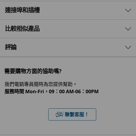
性能與價值相符
連接埠和插槽
效能
ThinkPad P16v Gen 3 以實惠價格提供頂級效能。
處理器
比較相似產品
這款主流行動工作站是一款可靠的主力產品，適合
®
®
最高 Intel
Core™ Ultra 9 系列 285H 配備 Intel vPro
有高運算需求的專業人士。專為處理各行各業中高
階使用者（包括工程師、設計師、程式設計師、企
3 Similiar products selected
評論
作業系統
業主管和醫療工作者）的多樣化工作負載而打造。
Windows 11 專業版—Lenovo 推薦商務用 Windows 11 專
What specs do you want to compare?
業版
需要購物方面的協助嗎?
Windows 11 家用版
處理器
作業系統
記憶體
儲存裝置
顯示器
®
®
Red Hat
Enterprise Linux
我們電銷專員隨時為您提供幫助。
®
Ubuntu Linux
服務時間
Mon-Fri，09：00 AM-06：00PM
正在瀏覽
神經處理單元 (NPU)
1
-
HDMI® 2.1（支援最高 8K@60Hz 或 4K@120Hz 的解析
ThinkPad P16v
ThinkPad P14s
ThinkPa
最高每秒 13 兆次運算 (TOPS) 的 AI 效能
聯繫客服！
度）
Gen 3 (16″
Gen 6 (14"
Gen 6 (1
Intel) Mobile
Intel)
AMD)
圖形
Workstation
2
-
兩個 USB-C® (Thunderbolt™ 4，USB 40Gbps) 配備
Intel Arc™ 配備最高 77 TOPS AI