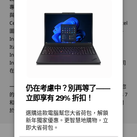
保證順暢運作與最佳化的工作流程，讓建築、工程、媒
專屬的註冊商標，版權所有。Microsoft，Windows
H 系
®
連接埠/插槽
搭載 Intel
Core™ Ultra (Series 2) H 系列
體等領域的專業人士得以高效且自信地處理複雜專案。
Explore All Laptops
與 Vista 是微軟公司專屬的註冊商標。Ultrabook、
大型
處理器，這款強大的工作站提供內建 AI 效
®
Lenovo ThinkPad P16v Gen 3 行動工作站如何透過
2 個 USB-C
(Thunderbolt™ 4, USB 40Gbps) 配備
Celeron、Celeron Inside、Core Inside、Intel、Intel
核心和
能。在安全性增強的情況下，加速建置、
高效能的專業顯示卡選項，提升效能？
DisplayPort™ 2.1
圖誌、Intel Atom、Intel Atom Inside、Intel Core、
佳化
迭代與創新。最佳化的 AI 工具，為耗時任
2 個 USB-A (USB 10Gbps)，其中一個持續開啟
Lenovo ThinkPad P16v Gen 3 行動工作站提供高效能
Intel Inside、Intel Inside 圖誌、Intel vPro、
務提供速度和效率。
乙太網路 (1.0Gbps RJ45)
專業顯示卡，搭載 Nvidia RTX PRO™ Blackwell
Itanium、Itanium Inside、Pentium、Pentium
Generation 技術，專為嚴苛任務設計，例如 3D 渲
®
HDMI
2.1（支援最高 8K@60Hz 或 4K@120Hz 解析度）
Inside、vPro Inside、Xeon、Xeon Phi、Xeon
染、影片編輯和資料視覺化等。這款最新的解決方案透
耳機/麥克風組合
Inside 和英特尔傲腾是 Intel Corporation 或其子公司
過 AI 加速，智慧調適資源密集型應用程式，減少延遲
選配：SIM 卡讀卡機
並提升生產力，實現最佳化工作流程。無論是建立精細
在美國和/或其它國家的商標。
選配：智慧卡讀卡機
像素完美清晰度
設計，還是執行模擬，這款工作站都能確保流暢效能，
SD Express 7.0 讀卡機
讓您自信處理複雜專案。
一般：
瀏覽由Microsoft提供的主要訊息
可能適用於您
仍在考慮中？別再等了——
寬廣的螢幕空間與明艷的
Lenovo ThinkPad P16v Gen 3 為行動工作站提供哪
的購買，包括Windows 10、Windows 8、Windows 7
立即享有 29% 折扣！
些 AI 型生產力功能？
USB 連接埠傳輸速度為近似值，取決於諸多因素，例如主機/周邊裝置處理能力、檔案屬性、系
視覺效果
和潛在的升級/降級的主要資訊。聯想公司不作任何關
統配置與作業環境；實際速度有所不同，可能低於預期。
Lenovo ThinkPad P16v Gen 3 行動工作站配備最新 AI
於第三方產品或服務的聲明或保證。
選購這款電腦幫您大省荷包，解鎖
型生產力功能，專為精簡工作流程並提升效能而設計。
從大型 16″ 顯示器開始 — 特別令人印象深刻的廣
無線通訊
新年獨家優惠。更智慧地購物，立
Lenovo AI Engine+ 可即時最佳化系統資源，確保應用
角觀看 — 然後從多個顯示選項中選擇。我們的頂
程式即使在嚴苛任務中也能順暢運行。此外，背景降噪
即大省荷包。
®
®
Intel
WiFi 7* BE201 2x2 和 Bluetooth
5.4
級產品配備 WQUXGA OLED 觸控螢幕，提供生動
和視訊通話中的自動取景等功能，讓您看起來和聽起來
WWAN：5G Rolling Wireless RW350R-GL 5G sub-6GHz