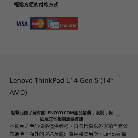
紅外線選項，可容納兩個攝影機和網路攝影機鏡頭
輕鬆方便的付款方式
2
-
USB-C® (USB 10Gbps)
limitation.
蓋。此外，兩個具有降噪功能的 360 度麥克風，結
合 Dolby Audio™，提供出色的音訊體驗。此外，
儲存裝置
3
-
USB-C® (USB4® 40Gbps)
透過預載的 Lenovo View 軟體，您可以透過背景
最高配備 2TB PCIe Gen 4x4 SSD (2280)
虛化、低光照增強等功能，提升視訊通話品質。還
有，自動取景功能使您始終位於畫面中央，恰到好
電池
4
-
HDMI 2.1
開始於
開始於
處的位置，呈現最大的影響效果。
NT$54,400
NT$44,
57Whr
46.5Whr
5
-
USB-A (USB 10Gbps)
支援使用 65W 或更高功率的整流器進行快速充電 (充電 60
處理器
處理器
分鐘可達 80% 電量)
Up to AMD
Up to AMD
Lenovo ThinkPad L14 Gen 5 (14″
Ryzen™ PRO 7000
Ryzen™ 7 
6
-
選配：智慧型讀卡機
Series processors
音訊
AMD)
Dolby Audio™
作業系統
作業系統
7
-
複合式耳機/麥克風連接埠
®
Dolby Voice
Up to Windows 11
Up to Win
點擊此處了解有關LENOVO.COM產品售價﹑限制﹑保
Pro
Pro
2 個喇叭
固及其他相關重要資訊
2 個麥克風
8
-
USB-A (USB 5Gbps)
本網頁之產品價格僅供參考，實際售價以各家銷售商公
記憶體
記憶體
布為準；額外的運送及處理費用將會另計。Lenovo 保
Up to 64G DDR5
Up to 64G
攝影機