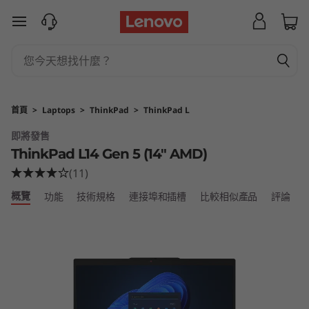
L
跳至主要內容
e
n
o
首頁
>
Laptops
>
ThinkPad
>
ThinkPad L
v
即將發售
ThinkPad L14 Gen 5 (14″ AMD)
o
(11)
T
概覽
功能
技術規格
連接埠和插槽
比較相似產品
評論
h
i
n