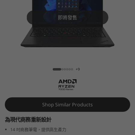
k
P
即將發售
a
d
L
ThinkPad L14 Gen 5 (14″ AMD)
1
+9
4
G
e
Shop Similar Products
n
為現代商務重新設計
5
14 吋商務筆電，提供高生產力