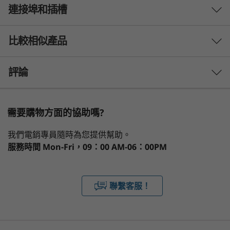
想要一台在價格上更具吸引力、效能更令人振奮的
連接埠和插槽
效能
筆電嗎？全新的 Lenovo ThinkPad L14 Gen 5 提
供了適用於任何企業的生產力，擁有 AI 加速功
處理器
能、增強的可維修性和升級的使用者體驗。這款筆
比較相似產品
最高搭載 AMD Ryzen™ PRO 7030 系列處理器
電輕巧、便攜的裝置搭載 AMD Ryzen™ PRO 7030
系列處理器和 AMD Radeon™ 顯示卡，能夠讓您
3 Similiar products selected
評論
作業系統
脫穎而出。
Windows 11 專業版 — Lenovo 推薦商務用 Windows 11
What specs do you want to compare?
專業版
需要購物方面的協助嗎?
Windows 11 家用版
處理器
作業系統
記憶體
儲存裝置
顯示器
®
Linux
我們電銷專員隨時為您提供幫助。
服務時間
Mon-Fri，09：00 AM-06：00PM
顯示卡
正在瀏覽
AMD Radeon™
ThinkPad L14
ThinkPad L13
ThinkPa
聯繫客服！
記憶體
Gen 5 (14″
Gen 6 (13"
Gen 2 (1
AMD)
Intel) Laptop
AMD)
全新的溝通境界
最高支援 64G DDR5 (5600MHz) 雙通道 SODIMM
1
-
乙太網路 (RJ45)
(11)
(1
通訊列位於螢幕頂部，方便打開筆電，如果您選擇
Installed memory is actually 5600MHz but may run at 4800MHz due to platform