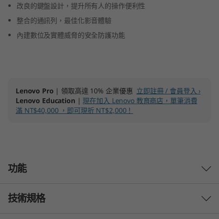
改良的鍵盤設計，提升所有人的操作便利性
(
整合的通訊列，最佳化影音體驗
1
內建數位及實體威脅的安全防護功能
4
″
Lenovo Pro
| 領取高達 10% 企業優惠
立即註冊 / 會員登入 ›
A
Lenovo Education
|
現在加入 Lenovo 教育商店，單筆消費
滿 NT$40,000 ，即可現折 NT$2,000！
M
D
)
功能
技術規格
激發靈感