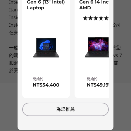
Intel Inside、Intel Inside 圖誌、Intel vPro、
Gen 6 (13" Intel)
Gen 6 14 Inch
WiFi 6E*
Laptop
AMD
Itanium、Itanium Inside、Pentium、Pentium
WWAN：4G LTE CAT16**
Inside、vPro Inside、Xeon、Xeon Phi、Xeon
(1)
WWAN：4G LTE CAT4**
Inside 和英特尔傲腾是 Intel Corporation 或其子公司
Bluetooth® 5.3 (可能會受到作業系統限制)
在美國和/或其它國家的商標。
NFC
一般：
瀏覽由Microsoft提供的主要訊息
可能適用於您
* 6GHz WiFi 6E 運作情況取決於作業系統的支援、支援 WiFi 6E 的路由器/AP/閘道，以及區域
的購買，包括Windows 10、Windows 8、Windows 7
性法規認證和頻譜分配。
和潛在的升級/降級的主要資訊。聯想公司不作任何關
** 選配 WWAN 供應情況視地區而異，必須在購買時進行配置；這需要網路服務供應商來配
於第三方產品或服務的聲明或保證。
合。
無障礙設計
開始於
開始於
NT$54,400
NT$49,191
支援擴充基座
在為廣泛可用性設立標準的同時，我們重新設計了
®
回到頂部
USB-C
基座
ThinkPad 鍵盤，現在在最常用的按鍵上加上觸覺
標記，以提高便利性，還有 LED 點字突起，輕鬆
為您推薦
指示充電連接埠位置。指紋辨識器與電源按鈕整
設計
合，使用更方便。我們甚至將軌跡板的尺寸增加到
120 公釐/4.72 吋。我們標誌性的紅色 TrackPoint
螢幕