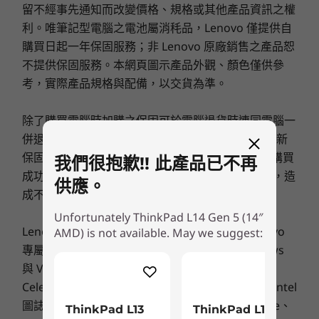
5600 MT/s
留不經事先通知而改變價格、規格或其他產品資訊之權
9
-
USB-A (USB 5Gbps)
HD 720p RGB 網路攝影機，含防窺鏡頭蓋
利。唯筆記型電腦之電池屬消秏品，Lenovo 僅提供自
5MP 與紅外線 (IR) 網路攝影機，含防窺鏡頭蓋
儲存裝置
儲存裝置
購買日起一年保固服務；非 Lenovo 原廠銷售之產品恕
Up to 2TB PCIe
Up to 2TB 
10
-
Kensington Security Slot™
不提供保固服務。本網頁圖示產品外觀、顏色僅供參
融合創新與環保的承諾
Gen4x4 SSD (2280)
Gen4x4 SS
連線功能
考，實際產品規格與配備，以交貨為準。
在 Lenovo，我們致力於對環境帶來正面的影響。
11
-
選配：Nano-SIM 卡插槽
選購
選
連接埠/插槽
ThinkPad L14 Gen 5 筆電的上蓋採用了 50% 的再
除了購買電腦時加購之保固可於電腦退貨時連同電腦一
生鋁，底蓋採用了 50% 的消費後再生材料 (PCC)
USB-C® (USB4® 40Gbps, power delivery / DisplayPort
併退貨。單獨於官網購買之保固服務(延長保固或更新
再生塑膠。喇叭外殼、電池外殼和 AC 整流器全部
2.1)
保固)並不符合7天網購鑑賞期適用範圍；一旦下單購買
我們很抱歉!! 此產品已不再
採用 90% 的 PCC 組成，而鍵盤框架則採用了 60%
USB-C® (USB 10Gbps, power delivery / DP 2.1)
Explore All Laptops
成功，當下保固立即生效，售出後無法接受退換貨，造
的 PCC。鍵帽採用了 70-85% 的再生材料 (取決於
USB-A (USB 10Gbps)
供應。
成不便，敬請見諒。
背光款式)。此外，我們的包裝獲得了森林管理委
2 x USB-A (USB 5Gbps)
HDMI 2.1 (最高支援 4K@60Hz 解析度)
®
Unfortunately ThinkPad L14 Gen 5 (14″
員會 (Forest Stewardship Council
，FSC) 認
Lenovo 聯想標誌與 IdeaPad 是聯想 ©2008 Lenovo
AMD) is not available. May we suggest:
乙太網路 (RJ45)
證，並且是 100% 的再生材料，不含塑膠。
專屬的註冊商標，版權所有。Microsoft，Windows
複合式耳機/麥克風連接埠
選配：智慧型讀卡機
與 Vista 是微軟公司專屬的註冊商標。Ultrabook、
選配：Nano SIM 卡插槽
Celeron、Celeron Inside、Core Inside、Intel、Intel
圖誌、Intel Atom、Intel Atom Inside、Intel Core、
ThinkPad L13
ThinkPad L14
無線功能