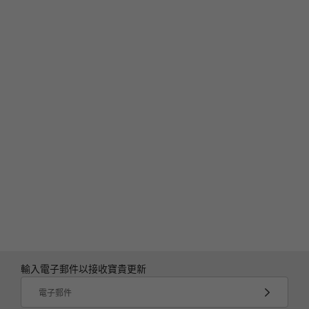
ThinkShield 安全功能
AMD PRO 安全性
獨立可信賴平台模組 (dTPM) 2.0
Kensington Nano Security Slot™ 安全鎖插槽
Microsoft Secured-core PC (特定機型)
與電源按鈕整合的指紋辨識器 (開機晶片比對功能)
自我修復 BIOS
網路攝影機鏡頭蓋
預載軟體
Lenovo Commercial Vantage
Lenovo View
Office 365 (試用版)
ThinkPad TrackPoint 快速功能表
包裝內容
輸入電子郵件以接收寶貴更新
ThinkPad L14 Gen 5 (14″ AMD) 筆電
電子郵件
®
65W AC 整流器 (USB-C
或薄型轉接頭)，支援快速充電。