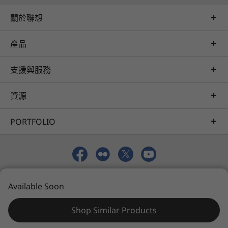
前瞻洞察者合作無間的最佳拍檔
防潑水
關於聯想
突顯重要按鍵的觸感標記
這款超便攜的 ThinkBook 配備 16 吋寬螢幕，以及
高達 2.5K 的顯示器，畫面栩栩如生，締造優異的
產品
顏色
視覺體驗。無論您是資料分析師還是內容創作者，
月光灰
精準的瀏覽功能和鍵盤人體工學都是幫助您提升效
支援與服務
®
率的利器。此外，杜比全景聲
提供清晰豐富的音
技術規格可能因地區/型號而異。
訊，是視訊會議和聽音樂的良伴。
資源
永續性
PORTFOLIO
材質
AC 整流器 90% 採用消費後廢棄物 (PCC) 回收塑膠
鍵帽 50% 採用 PCC 回收塑膠
© 2026 Lenovo。保留所有權利。
電池盒 30% 採用 PCC 回收塑膠
Available Soon
使用條款
隱私聲明
聯絡 Lenovo
網站地圖
喇叭外殼 30% 採用 PCC 回收塑膠
零塑膠包裝通過森林管理委員會 (FSC) 認證，90% 採用回收
Shop Similar Products
廢棄物、生物基塑膠、非木質生物基纖維材質和/或永續森