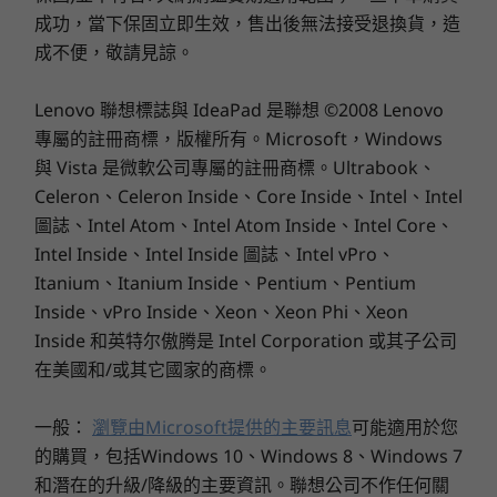
2 x USB-A (USB 5Gbps)，其中 1 個一律開啟
成功，當下保固立即生效，售出後無法接受退換貨，造
精密流暢的功能
®
HDMI
2.1 (最高支援 4K@60Hz 解析度)
選購
選
成不便，敬請見諒。
SD 讀卡機 (4 合 1：SD/SDHC/SDXC/MMC)
信賴 ThinkBook 16 Gen 7 筆記型電腦，締造完美
耳機 / 麥克風組合
®
無瑕的軟體效能。Qualcomm
與獨立軟體供應商
Lenovo 聯想標誌與 IdeaPad 是聯想 ©2008 Lenovo
USB 連接埠傳輸速度為近似值，取決於諸多因素，例如主機/周邊裝置處理能力、檔案屬性、系
(ISV) 合作，順暢整合逾 50 款 (而且數量持續增加)
專屬的註冊商標，版權所有。Microsoft，Windows
Explore All Laptops
統配置與作業環境；實際速度有所不同，可能低於預期。
在 Windows ARM 原生執行的最佳化應用程式。
與 Vista 是微軟公司專屬的註冊商標。Ultrabook、
您大可高枕無憂，享受順暢無礙的運算體驗。
無線
Celeron、Celeron Inside、Core Inside、Intel、Intel
圖誌、Intel Atom、Intel Atom Inside、Intel Core、
WiFi 7
Intel Inside、Intel Inside 圖誌、Intel vPro、
®
Bluetooth
5.3
Itanium、Itanium Inside、Pentium、Pentium
支援的擴充方式
Inside、vPro Inside、Xeon、Xeon Phi、Xeon
Inside 和英特尔傲腾是 Intel Corporation 或其子公司
®
USB-C
擴充座
在美國和/或其它國家的商標。
技術規格可能因地區/型號而異。
一般：
瀏覽由Microsoft提供的主要訊息
可能適用於您
的購買，包括Windows 10、Windows 8、Windows 7
靈活因應各種新興威脅
設計
和潛在的升級/降級的主要資訊。聯想公司不作任何關