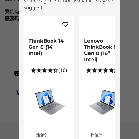
Snapdragon X is not available. May we
處理器
作業系統
記憶體
儲存裝置
顯示器
suggest:
1
-
SD 讀卡機 (4 合 1：SD/SDHC/SDXC/MMC)
我們電銷專員隨時為您提供幫助。
神經網路處理器 (NPU)
服務時間
Mon-Fri，09：00 AM-06：00PM
®
Qualcomm
Hexagon™ NPU (最高 45 TOPS (兆的每秒浮
正在瀏覽
2
-
USB-A (USB 5Gbps)
點運算次數))
ThinkBook 16
ThinkBook 14
Lenovo
靈活彈性，符合工作需求
ThinkBook 14
Lenovo
聯繫客服！
Gen 7
Gen 8 (14"
ThinkBo
顯示晶片
Gen 8 (14"
ThinkBook 16
3
-
USB-A (USB 5Gbps)，一律開啟
Snapdragon X
Intel)
Gen 8 (1
透過 Snapdragon 的強大威力與 Windows 的豐富
Intel)
Gen 8 (16”
®
內建 Qualcomm
Adreno™ Graphics (最高 3.8
Intel)
功能，魚與熊掌兼得。信賴 ThinkBook 16 Gen 7
Intel)
TeraFLOPs (每秒浮點運算次數))
筆記型電腦，透過順暢的連線能力與長效電池續航
(18)
(16)
(2
4
-
Kensington Nano Security Slot™
(16)
(26)
輕鬆方便的付款方式
力，實現直覺式運算體驗。這款裝置提供各項先進
記憶體
功能，無論是行動中還是在任何工作環境都能高效
最高 32GB LPDDR5X，雙通道 (8448MT/s)
處理各種問題。
5
-
HDMI® 2.1 (最高支援 4K@60Hz 解析度)
儲存裝置
6
-
USB-C® (USB 10Gbps) 完整功能，支援 DisplayPort 與
最高 1 TB，PCIe Gen4 x 4 SSD
電源供應
開始於
開始於
電池
NT$30,586
NT$29,
84Whr
7
-
USB-C® (USB 10Gbps) 完整功能，支援 DisplayPort 與
開始於
開始於