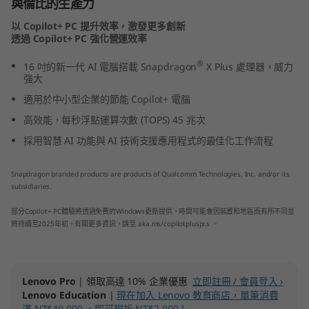
與倫比的生產力
(
以 Copilot+ PC 提升效率，激發更多創新
透過 Copilot+ PC 強化營運效率
1
®
16 吋的新一代 AI 電腦搭載 Snapdragon
X Plus 處理器，威力
6
強大
適用於中小型企業的節能 Copilot+ 電腦
″
高效能，每秒浮點運算次數 (TOPS) 45 兆次
S
採用智慧 AI 功能與 AI 技術支援應用程式的最佳化工作流程
n
Snapdragon branded products are products of Qualcomm Technologies, Inc. and/or its
subsidiaries.
a
部分Copilot+ PC體驗將透過免費的Windows更新提供，時間可能會因裝置和地區而有所不同並
p
將持續至2025年初。有關更多資訊，請至 aka.ms/copilotpluspcs 。
d
r
Lenovo Pro
| 領取高達 10% 企業優惠
立即註冊 / 會員登入 ›
Lenovo Education
|
現在加入 Lenovo 教育商店，單筆消費
滿 NT$40,000 ，即可現折 NT$2,000！