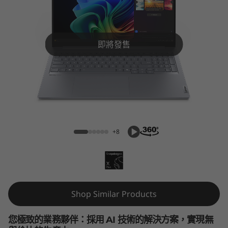
k
B
o
即將發售
o
k
ThinkBook 16 Gen 7 Snapdragon X
1
6
+8
G
e
n
Shop Similar Products
7
您極致的業務夥伴：採用 AI 技術的解決方案，實現無