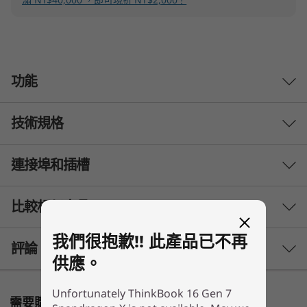
a
g
o
功能
n
)
技術規格
突破速度與功能的極限
L
Lenovo ThinkBook 16 Gen 7 筆記型電腦搭載
連接埠和插槽
效能
®
Snapdragon
X Plus 處理器，效能更上層樓。這
a
款 Copilot+ 電腦不受工作負載限制，生產力零延
處理器
p
比較相似產品
遲，回應速度超快。此外，每秒浮點運算次數高達
®
最高為 Snapdragon
X Plus X1P-42-100
45 兆次，可將長時間的工作流程與能耗最佳化。
t
我們很抱歉!! 此產品已不再
3 Similiar products selected
評論
作業系統
供應。
o
Windows 11 專業版 - Lenovo 推薦商務用 Windows 11 專
What specs do you want to compare?
業版
Unfortunately ThinkBook 16 Gen 7
p
需要購物方面的協助嗎?
Windows 11 家用版