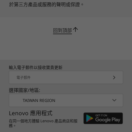
ThinkShield 是我們最先進的軟硬體解決方案安全
於第三方產品或服務的聲明或保證。
顯示器
套件，利用資料加密與生物辨識技術強化裝置。
Microsoft Pluton 是一種硬體型安全解決方案，
16″ WQXGA 2.5K (2560 x 1080) IPS、16:10 長寬比、
提供從晶片到雲端的強大防護機制，可防範認證、
350nit、100% sRGB、防炫光
身分識別與關鍵資料遭到物理篡改與外洩，讓您高
回到頂部
16″ WUXGA (1920 x 1200) IPS、300nit、60Hz、45%
枕無憂。
NTSC、防炫光
尺寸 (高 x 寬 x 長)
16.7 公釐 x 356.4 公釐 x 248.4 公釐 / 0.6 英吋 x 14.0 英吋
x 9.8 英吋
輸入電子郵件以接收寶貴更新
電子郵件
重量
1.82 公斤 / 4.02 英磅起跳
選擇國家/地區:
TAIWAN REGION
鍵盤
白色 LED 背光照明
Lenovo 應用程式
Copilot 按鍵
在同一個地方體驗 Lenovo 產品商店和服
數字鍵盤
務。
Precision TouchPad (135 公釐 x 80 公釐)