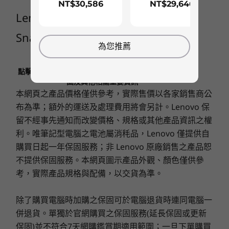
透過 65W 以上的整流器快速充電 (60 分鐘 = 80% 電量)
NT$30,586
NT$29,646
電源供應
處理器
Lenovo ThinkBook 16 Gen 7 (16″
Up to Inte
音訊
Core™ Ultr
8
-
耳機 / 麥克風組合
Snapdragon) Laptop
2 x super linear 喇叭
(Series 2) 
採用先進 AI 技術的調適性協助
為您推薦
& 255U
®
杜比全景聲
徹底改變您與 ThinkBook 互動的方式。這款
雙陣列麥克風
點擊此處了解有關LENOVO.COM產品售價﹑限制﹑保
作業系統
Copilot+ 電腦可將工作自動化、安排會議，或是透
固及其他相關重要資訊
Up to Win
攝影機
過專用啟動鍵提供個人化建議，讓您事半功倍。此
本網頁之產品價格僅供參考，實際售價以各家銷售商公
Pro
外，智慧 AI 功能可簡化裝置互動方式、解決基本
FHD 1080p RGB 搭配網路攝影機隱私蓋
布為準；額外的運送及處理費用將會另計。Lenovo 保
問題，並幫助您在工作上力半功倍。
記憶體
留不經事先通知而改變價格、規格或其他產品資訊之權
技術規格可能因地區/型號而異。
Up to 64G
利。唯筆記型電腦之電池屬消秏品，Lenovo 僅提供自
(5600MHz),
購買日起一年保固服務；非 Lenovo 原廠銷售之產品恕
DIMM
不提供保固服務。本網頁圖示產品外觀、顏色僅供參
連線能力
考，實際產品規格與配備，以交貨為準。
儲存裝置
Up to 4TB
連接埠/插槽
PCIe Gen4 
除了購買電腦時加購之保固可於電腦退貨時連同電腦一
SSD, dual 
®
2 x USB-C
(USB 10Gbps)，功能完整，支援 DisplayPort
2280 / 224
併退貨。單獨於官網購買之保固服務(延長保固或更新
與電源供應
compatibl
保固)並不符合7天網購鑑賞期適用範圍；一旦下單購買