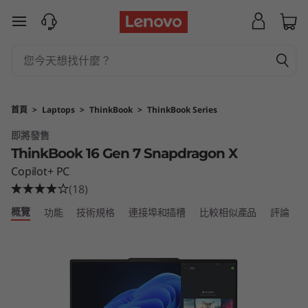
L
跳至主要內容
e
n
o
首頁
>
Laptops
>
ThinkBook
>
ThinkBook Series
v
即將發售
ThinkBook 16 Gen 7 Snapdragon X
o
Copilot+ PC
T
(18)
概覽
功能
技術規格
連接埠和插槽
比較相似產品
評論
h
i
n