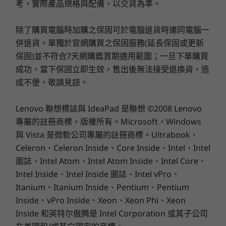
考，實際產品規格與配備，以交貨為準。
儲存裝置
儲存裝置
DolbyAudio™ 則以最佳方式提升音質。 此外，
Up to 4TB M.2
Up to 4TB
PCIe Gen4 x 4
PCIe Gen4 
®
TÜV Eyesafe
認證，有助於預防眼睛超時疲勞。
連線能力
除了購買電腦時加購之保固可於電腦退貨時連同電腦一
SSD, dual slot
SSD, dual 
2280 / 2242
2280 / 224
併退貨。單獨於官網購買之保固服務(延長保固或更新
compatible
compatibl
連接埠/擴充槽
保固)並不符合7天網購鑑賞期適用範圍；一旦下單購買
®
USB-C
(Thunderbolt™ 4，USB 40Gbps)
成功，當下保固立即生效，售出後無法接受退換貨，造
選購
選
®
成不便，敬請見諒。
USB-C
(USB 10Gbps) 配備 PD 快充 3.0 和 DisplayPort
1.4
2 x USB-A (USB 5Gbps)
Lenovo 聯想標誌與 IdeaPad 是聯想 ©2008 Lenovo
®
專屬的註冊商標，版權所有。Microsoft，Windows
HDMI
2.1（最高支援 4K@60Hz 解析度）
Explore All Laptops
耳機 / 麥克風組合
與 Vista 是微軟公司專屬的註冊商標。Ultrabook、
乙太網路 (RJ45)
Celeron、Celeron Inside、Core Inside、Intel、Intel
人體工學設計，持久動力
SD 讀卡機（4 合 1：SD/SDHC/SDXC/MMC）
圖誌、Intel Atom、Intel Atom Inside、Intel Core、
U
Intel Inside、Intel Inside 圖誌、Intel vPro、
這款 8 代筆記型電腦通過強化的鍵盤功能並對齊戰
SB 連接埠傳輸速度為近似值，取決於諸多因素，例如主機/周邊裝置處理能力、檔案屬性、系
Itanium、Itanium Inside、Pentium、Pentium
略鍵，為使用者提供舒適度。它還具備了專用的
統配置與作業環境；實際速度有所差異，可能低於預期。
Copilot 鍵，確保頂級生產力 — 即 AI 輔助。 這款
Inside、vPro Inside、Xeon、Xeon Phi、Xeon
ThinkBook 為承受意外潑濺設計，進一步提升了
Inside 和英特尔傲腾是 Intel Corporation 或其子公司
無線
®