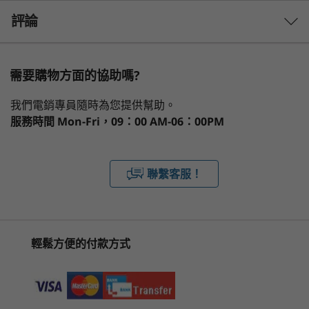
AI 功能在高需求工作負載下提升功率，實現高效
3 Similiar products selected
運算。
評論
作業系統
Windows 11 專業版 - Lenovo 推薦商務用 Windows 11 專
What specs do you want to compare?
業版
需要購物方面的協助嗎?
Windows 11 家用版
處理器
作業系統
記憶體
儲存裝置
顯示器
1
-
SD 讀卡機 (4 合 1：SD/SDHC/SDXC/MMC)
我們電銷專員隨時為您提供幫助。
顯示卡
服務時間
Mon-Fri，09：00 AM-06：00PM
®
Intel
整合顯示卡
2
-
USB-A (USB 5Gbps)
正在瀏覽
ThinkBook 14
ThinkBook 14
Lenovo
記憶體
聯繫客服！
Gen 8 (14″
Gen 8 (14"
ThinkBo
3
-
乙太網路 (RJ45)
最高 64GB DDR5 (5600MHz)，2 x DIMM
纖薄、耐用，並且隨時攜
Intel)
Intel)
Gen 8 (1
Intel)
帶出發！
1. Maximum memory is only to test technical readiness of notebook. Available
4
-
Kensington Nano Security Slot™
(29)
(16)
(2
memory to sell would vary.
輕鬆方便的付款方式
ThinkBook 14 第 8 代纖薄輕巧的外型，探索輕鬆
2. The models with Intel Core 3 100U have DDR5-5600 memory installed, but run as
的便攜性。 堅固的鋁結構和靈活的設計，非常適
5
-
USB-C® (USB 10Gbps) 配備 PD 快充 3.0 和 DisplayPort
DDR5-5200 due to platform limitation.
合在各種環境下使用。 超薄邊框放大了螢幕空
1.4
間，提供絕佳體驗，無論是簡報還是直播，都是卓
儲存裝置