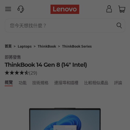
L
跳至主要內容
e
n
o
首頁
>
Laptops
>
ThinkBook
>
ThinkBook Series
v
即將發售
ThinkBook 14 Gen 8 (14″ Intel)
o
(29)
T
概覽
功能
技術規格
連接埠和插槽
比較相似產品
評論
h
i
n