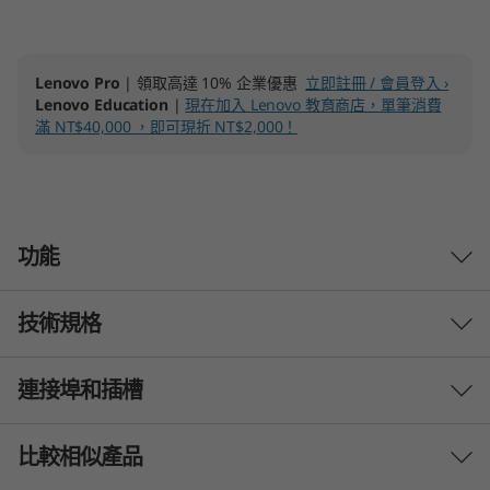
(
1
Lenovo Pro
| 領取高達 10% 企業優惠
立即註冊 / 會員登入 ›
Lenovo Education
|
現在加入 Lenovo 教育商店，單筆消費
4
滿 NT$40,000 ，即可現折 NT$2,000！
″
I
n
功能
t
技術規格
驅動器的回應能力
e
Lenovo ThinkBook 14 第 8 代筆記型電腦旨在滿
連接埠和插槽
效能
l
足中小型企業與電源使用者的現代需求，充分利用
®
)
Intel
Core™處理器的強大功能，提升日常效能。
處理器
比較相似產品
驚人的運算能力簡化了複雜資料任務，同時適性
®
最高 Intel
Core™ 7 處理器 240H