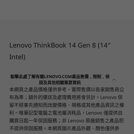
越體驗。
最高 4TB (2TB+ 2TB) M.2 PCIe 第 4 代 x 4 SSD，雙插槽，
6
-
USB-A (USB 5Gbps)
兼容 2280 / 2242
開始於
開始於
NT$30,586
NT$29,
7
-
HDMI® 2.1（最高支援 4K@60Hz 解析度）
電池
60Whr
處理器
處理器
45Whr
Lenovo ThinkBook 14 Gen 8 (14″
8
-
USB-C® (Thunderbolt™ 4，USB 40Gbps)
Up to Intel®
Up to Inte
使用 65W 以上的整流器，支援快速充電（60 分鐘 = 80%
Core™ 7 processor
Core™ Ultr
Intel)
電量）
250H
(Series 2) 
& 255U
9
-
耳機 / 麥克風組合
音訊
點擊此處了解有關LENOVO.COM產品售價﹑限制﹑保
作業系統
作業系統
Dolby Audio™
固及其他相關重要資訊
Up to Windows 11
Up to Win
雙陣列麥克風
本網頁之產品價格僅供參考，實際售價以各家銷售商公
Pro
Pro
布為準；額外的運送及處理費用將會另計。Lenovo 保
攝影機
一場感官盛宴
記憶體
記憶體
留不經事先通知而改變價格、規格或其他產品資訊之權
FHD 1080p 與紅外線 (IR)，配備網路攝影機隱私蓋
Up to 64GB DDR5
Up to 64G
利。唯筆記型電腦之電池屬消秏品，Lenovo 僅提供自
(5600MHz), 2 x
(5600MHz),
FHD 1080p RGB 搭配網路攝影機隱私蓋
14 吋 ThinkBook 第 8 代筆記型電腦提供多種顯示
購買日起一年保固服務；非 Lenovo 原廠銷售之產品恕
DIMM
DIMM
選項，沉浸在驚嘆的視覺效果之中。寬廣的螢幕空
不提供保固服務。本網頁圖示產品外觀、顏色僅供參
規格可能因地區 / 機型而有所不同。
間和準確的色彩精度，營造出迷人的觀賞體驗，而