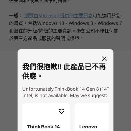
在美國和/或其它國家的商標。
裝置的耐用性。 此外，能源之星
9.0 認證有助於
®
WiFi 6E* 2x2 AX，配備 Bluetooth
5.3
降低營運成本，同時維持能源效率。
®
WiFi 6 2x2 AX 搭載 Bluetooth
5.2
一般：
瀏覽由Microsoft提供的主要訊息
可能適用於您
的購買，包括Windows 10、Windows 8、Windows 7
和潛在的升級/降級的主要資訊。聯想公司不作任何關
* 6GHz WiFi 6E 作業依賴各種支援，包括作業系統、支援 WiFi 6E 的路由器/AP/閘道、以及區
於第三方產品或服務的聲明或保證。
域法規認證和頻譜分配。
支援的擴充方式
®
USB-C
3.0 底座
回到頂部
我們很抱歉!! 此產品已不再
®
USB-C
Thunderbolt™ 4 底座
供應。
規格可能因地區 / 機型而有所不同。
Unfortunately ThinkBook 14 Gen 8 (14″
Intel) is not available. May we suggest:
設計
輔助您的專案，拓展您的
顯示器
潛力 － 隨時隨地
14 吋 WUXGA (1920 x 1080) IPS，16:10 長寬比，60Hz，
ThinkBook 14
Lenovo