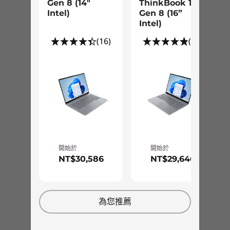
14 吋 8 代筆記型電腦具備充足的儲存空間，以及
45% NTSC，300nit，防眩光，TÜV 萊茵低藍光（軟體控
Gen 8 (14"
ThinkBook 16
回應式記憶選項，無論何種工作環境，都能享受廣
制），觸控螢幕
Intel)
Gen 8 (16”
Intel)
泛的擴充性。各種連接埠可實現順暢的檔案傳輸和
14 吋 WUXGA (1920 x 1080) IPS，16:10 長寬比，60Hz，
螢幕共享。 此外，AI 增強的連接性和降噪功能促
45% NTSC，300nit，防眩光，TÜV 萊茵低藍光（軟體控
(16)
(26)
進了一致的線上協作，進而消除環境噪音。
制）
尺寸（高 x 寬 x 長）
17.5 公釐 x 313.5 公釐 x 224.0 公釐 / 0.69 吋 x 12.34 吋 x
8/82 吋
重量
1.36 公斤 / 3.00 磅起
開始於
開始於
NT$30,586
NT$29,646
鍵盤
觸手可及的新層級安全性
選配：白色 LED 背光照明
防潑水
為您推薦
數字鍵盤
ThinkBook 14 第 8 代筆記型電腦加強您的數位保
更大的觸控板：120 公釐 x 75 公釐 / 4.72 吋 x 2.95 吋
護。韌體信任平台模組 (fTPM) 確保了強大的資料
180 度鉸鏈（平放模式）
加密，同時電源按鈕內建的選配主機匹配 (MOH)