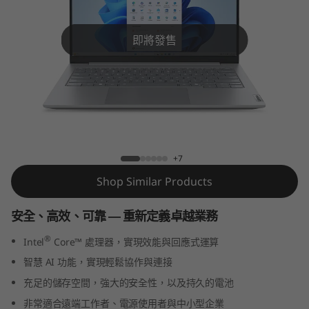
k
B
即將發售
o
o
k
ThinkBook 14 Gen 8 (14″ Intel)
1
+7
4
Shop Similar Products
G
安全、高效、可靠 — 重新定義卓越業務
e
®
Intel
Core™ 處理器，實現效能與回應式運算
n
智慧 AI 功能，實現輕鬆協作與連接
充足的儲存空間，強大的安全性，以及持久的電池
8
非常適合遠端工作者、電源使用者與中小型企業