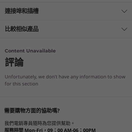
連接埠和插槽
處理器
®
最高搭載第 12 代 Intel
Core™ i7
比較相似產品
作業系統
3 Similiar products selected
最高搭載 Windows 11 專業版
Content Unavailable
評論
What specs do you want to compare?
螢幕
13.3" WQXGA 2.5k (2560 x 1600) LCD IPS，400 nit，
Unfortunately, we don’t have any information to show
處理器
作業系統
記憶體
儲存裝置
顯示器
100% 結合觸控式設計，TÜV Rheinland low 低藍光 (硬體
出眾效能
for this section
®
控制) & EyeSafe
低藍光認證
13.3" WQXGA 2.5k (2560 x 1600) LCD IPS，300 nit，抗
®
最高搭載第 12 代 Intel
Core™ i7 處理器，內建於
正在瀏覽
眩，TÜV Rheinland 低藍光 (軟體控制)
®
Intel
Evo™ 平台，讓 Lenovo ThinkBook 13s
1
-
複合式頭戴式耳機/麥克風
ThinkBook 13s
ThinkBook 14
Lenovo
13.3" WUXGA 2k (1920 x 1200) LCD IPS，抗眩，300 nits,
需要購物方面的協助嗎?
Gen 4 筆電帶來快速反應靈敏的運算能力。此外，
Gen 4 (13"
Gen 8 (14"
ThinkBo
TÜV Rheinland 低藍光 (軟體控制)
這款裝置的效能增強完全仰賴 AI 技術與
Intel)
Intel)
Gen 8 (1
我們電銷專員隨時為您提供幫助。
所有螢幕選項長寬比 = 16:10。
2
-
USB-A 3.2 Gen 1 (隨時開機)
®
®
e
Intel)
Intel
Iris
X
顯示卡—讓您不用訓練系統就能處理
服務時間
Mon-Fri，09：00 AM-06：00PM