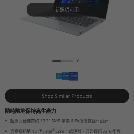
3
新選項可用
s
G
e
n
ThinkBook 13s Gen 4 (13" Intel)
+6
4
(
1
Shop Similar Products
3
隨時隨地保持高生產力
"
超級方便攜帶的 13.3" SMB 筆電 & 輕薄優質鋁材設計
I
®
最高採用第 12 代 Intel
Core™ 處理器，另外採用 AI 技術與