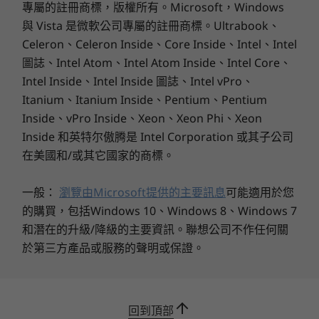
專屬的註冊商標，版權所有。Microsoft，Windows
商務級安全性
與 Vista 是微軟公司專屬的註冊商標。Ultrabook、
顏色
Celeron、Celeron Inside、Core Inside、Intel、Intel
雲灰色，雙色調，陽極氧化鋁蓋
只需輕輕一按即可開機並立即登入—智慧型開機
圖誌、Intel Atom、Intel Atom Inside、Intel Core、
北極灰色，雙色調，陽極氧化鋁蓋
(Smart Power On)，整合電源按鈕的安全指紋辨
Intel Inside、Intel Inside 圖誌、Intel vPro、
識器，幾秒鐘內就能完成開機與運作。信任平台模
連線功能
Itanium、Itanium Inside、Pentium、Pentium
組 (TPM) 加密您的資料。此外，網路攝影機防窺
WiFi 6E*
Inside、vPro Inside、Xeon、Xeon Phi、Xeon
鏡頭蓋可確保攝影機適時保持關閉。
Bluetooth
5.1
Inside 和英特尔傲腾是 Intel Corporation 或其子公司
®
在美國和/或其它國家的商標。
* 6GHz WiFi 6E 運作情況取決於作業系統支援、支援 WiFi 6E 的路由器/AP/閘道，以及區域監
管認證和頻譜分配。
一般：
瀏覽由Microsoft提供的主要訊息
可能適用於您
連接埠/插槽
的購買，包括Windows 10、Windows 8、Windows 7
2 x USB-C Thunderbolt™ 4
和潛在的升級/降級的主要資訊。聯想公司不作任何關
USB-A 3.2 Gen 1
於第三方產品或服務的聲明或保證。
HDMI
複合式耳機/麥克風
USB 連接埠傳輸速度為估計值，並取決於許多因素，例如主機/週邊裝置的處理能力、檔案屬
回到頂部
性、系統配置和操作環境；實際速度會有所不同，而且可能不如預期。