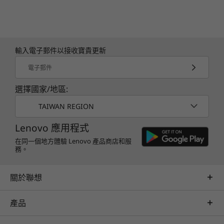
輸入電子郵件以接收寶貴更新
電子郵件
選擇國家/地區:
TAIWAN REGION
Lenovo 應用程式
在同一個地方體驗 Lenovo 產品商店和服
務。
關於聯想
會議智慧升級
產品
AI Meeting Manager 將語音或音訊翻譯成 14 種
支援語言的螢幕文字，而 Lenovo Smart