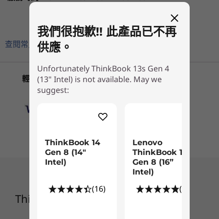
任何工作負載或大量資料的任務。
記憶體
(16)
(2
最高搭載 32GB 雙重通道 LPDDR5，4800Mhz
3
-
Kensington 安全鎖插槽
我們很抱歉!! 此產品已不再
電池
查閱常見問題
供應。
4
-
USB-C Thunderbolt™ 4 (電源輸入)
最長可達 11.1 個小時* 56Wh (MM18)
Unfortunately ThinkBook 13s Gen 4
支援快速充電
輕鬆方便的付款方式
(13" Intel) is not available. May we
®
*所有電池續航力聲明均為近似值，根據 MobileMark
2018 效能資格電池續航力基準測試結
5
-
HDMI 2.0
suggest:
開始於
開始於
果做出估計。實際電池續航力會因產品配置和使用方式、軟體使用、無線功能、電源管理設定
NT$27,895
NT$29,
和螢幕亮度等此類因素而有所不同。電池容量的上限會隨著時間和使用而下降。
6
-
USB-C Thunderbolt™ 4
儲存裝置
處理器
處理器
Up to 12th Gen
Up to Inte
最高搭載 1TB M.2 PCIe SSD Gen 4
ThinkBook 14
Lenovo
Intel® Core™ i7
Core™ Ultr
Gen 8 (14"
ThinkBook 16
(Series 2) 
Intel)
Gen 8 (16”
顯示卡
& 255U
Intel)
®
®
e
整合式 Intel
Iris
X
(16)
(26)
作業系統
作業系統
以現代化為核心設計
ThinkBook 13s Gen 4 (13" Intel)
Up to Windows 11
Up to Win
安全性
Pro
Pro
薄如剃刀，最小重量僅 1.25 公斤 / 2.75 磅，
智慧型開機：整合至電源按鈕的指紋辨識器