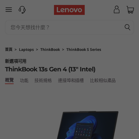
T
跳至主要內容
h
i
n
首頁
>
Laptops
>
ThinkBook
>
ThinkBook S Series
k
新選項可用
ThinkBook 13s Gen 4 (13" Intel)
B
概覽
功能
技術規格
連接埠和插槽
比較相似產品
o
o
k
1