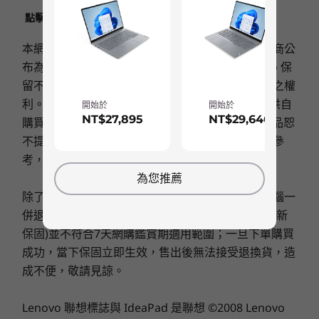
ThinkBook 13s 筆電能可輕鬆塞入腋下或放入包
信任平台模組 (TPM)
點擊此處了解有關LENOVO.COM產品售價﹑限制﹑保
記憶體
記憶體
中，適應任何工作場所。優質鋁製機箱配備雙色上
網路攝影機防窺鏡頭蓋
固及其他相關重要資訊
Up to 32GB dual-
Up to 64G
蓋，設計時尚當代，而弧形鉸鏈讓您單手就能打開
Kensington 安全鎖插槽
本網頁之產品價格僅供參考，實際售價以各家銷售商公
channel LPDDR5
(5600MHz),
4800Mhz
DIMM
筆電，方便攜帶。
布為準；額外的運送及處理費用將會另計。Lenovo 保
音效
留不經事先通知而改變價格、規格或其他產品資訊之權
儲存裝置
儲存裝置
Dolby Audio™ 認證
利。唯筆記型電腦之電池屬消秏品，Lenovo 僅提供自
開始於
開始於
Up to 1TB M.2
Up to 4TB
®
NT$27,895
NT$29,646
2 x 2 Harman Kardon
喇叭
購買日起一年保固服務；非 Lenovo 原廠銷售之產品恕
PCIe SSD Gen 4
PCIe Gen4 
SSD, dual 
2 x 降噪數位麥克風
不提供保固服務。本網頁圖示產品外觀、顏色僅供參
2280 / 224
考，實際產品規格與配備，以交貨為準。
compatibl
攝影機
為您推薦
HD，配備網路攝影機防窺鏡頭蓋
除了購買電腦時加購之保固可於電腦退貨時連同電腦一
選購
選
FHD，配備網路攝影機防窺鏡頭蓋
併退貨。單獨於官網購買之保固服務(延長保固或更新
保固)並不符合7天網購鑑賞期適用範圍；一旦下單購買
尺寸 (高 x 寬 x 深)
成功，當下保固立即生效，售出後無法接受退換貨，造
14.9mm x 297mm x 211mm x / 0.59" x 11.69" x 8.31"
Explore All Laptops
成不便，敬請見諒。
重量
Lenovo 聯想標誌與 IdeaPad 是聯想 ©2008 Lenovo
重量 1.25 公斤/2.75 磅起