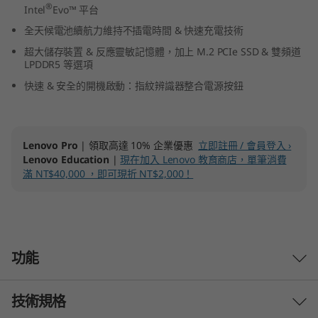
®
Intel
Evo™ 平台
n
全天候電池續航力維持不插電時間 & 快速充電技術
t
超大儲存裝置 & 反應靈敏記憶體，加上 M.2 PCIe SSD & 雙頻道
LPDDR5 等選項
e
快速 & 安全的開機啟動：指紋辨識器整合電源按鈕
l
)
Lenovo Pro
| 領取高達 10% 企業優惠
立即註冊 / 會員登入 ›
Lenovo Education
|
現在加入 Lenovo 教育商店，單筆消費
滿 NT$40,000 ，即可現折 NT$2,000！
功能
技術規格