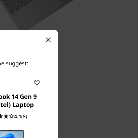
we suggest:
ook 14 Gen 9
ntel) Laptop
4.1
(8)