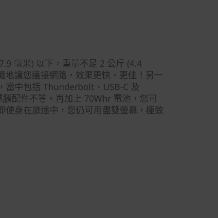
.9 毫米) 以下，重量不足 2 公斤 (4.4
，隨時隨地讓您連接網路，效果更快、更佳！另一
括 Thunderbolt、USB-C 及
腦配件不等。再加上 70Whr 電池，您可
即使身在旅途中，您仍可用盡雙螢幕，極致