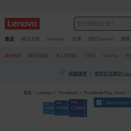
T
h
i
跳
產品
解決方案
Services
支援
關於Lenovo
優惠
至
n
主
k
要
最新優惠
筆記型電腦
桌上型電腦
工作站
Gaming
平
內
B
容
選購優惠
|
適用於商務的 Leno
o
o
首頁
>
Laptops
>
ThinkBook
>
ThinkBook Plus Series
>
k
P