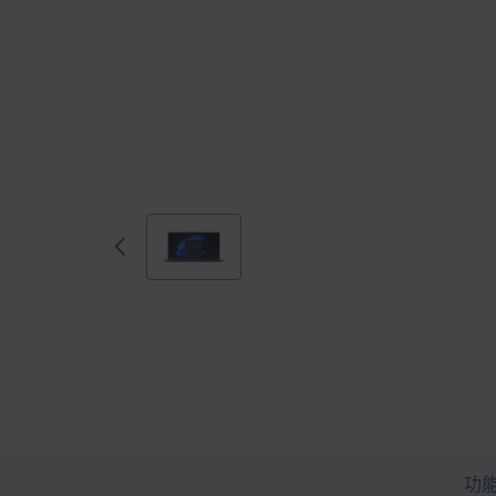
I
n
t
e
l
)
功