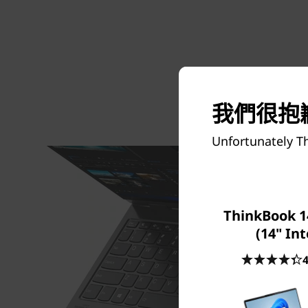
我們很抱歉
Unfortunately Th
ThinkBook 1
(14" Int
4