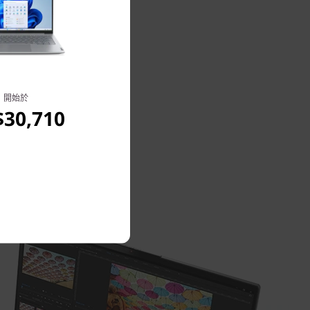
開始於
30,710