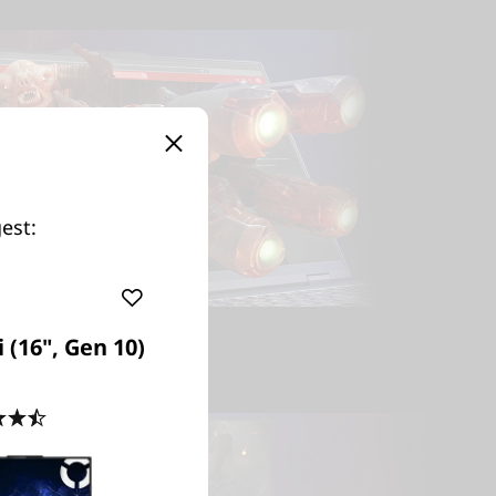
est:
 (16", Gen 10)
4.5
(83)