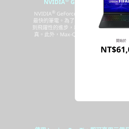
NVIDIA
GeForce RTX™ 
®
NVIDIA
GeForce RTX™ 40 系列筆
最快的筆電。為了 AI 世代而打造，運用 AI 
到飛躍性的進步，以及實現全面光線追蹤
真。此外，Max-Q 系列技術將系統效
果發揮到最佳，實現
開始於
NT$61,