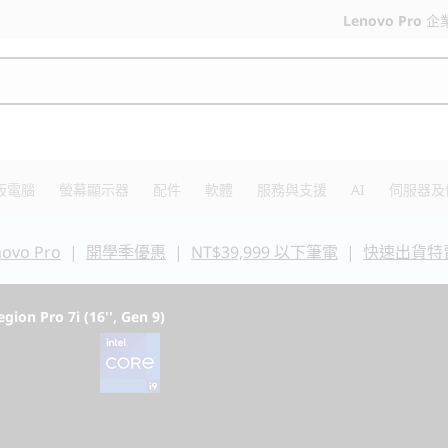
Lenovo Pro
企
板電腦
螢幕顯示器
配件
軟體
服務與支援
AI
伺服器及
vo Pro
|
開學季優惠
|
NT$39,999 以下筆電
|
快速出貨特
egion Pro 7i (16'', Gen 9)