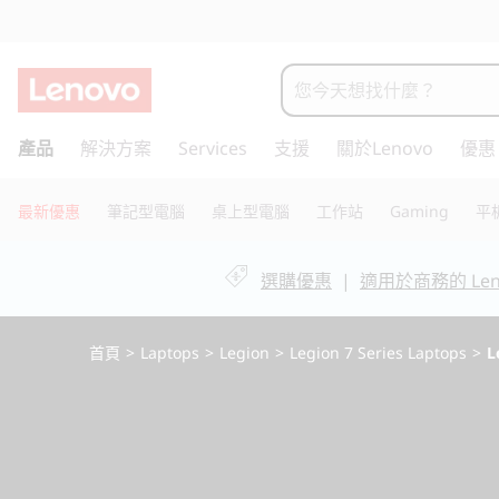
L
e
g
跳
產品
解決方案
Services
支援
關於Lenovo
優惠
至
i
主
o
要
最新優惠
筆記型電腦
桌上型電腦
工作站
Gaming
平
內
n
容
選購優惠
|
適用於商務的 Leno
P
r
首頁
>
Laptops
>
Legion
>
Legion 7 Series Laptops
>
L
o
7