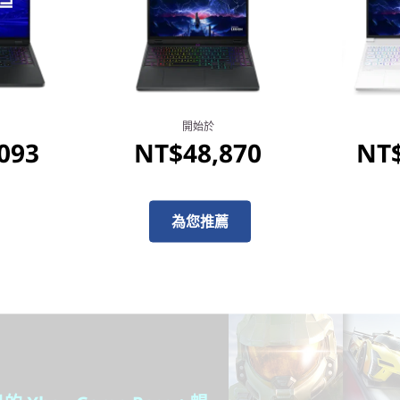
顯示卡全面支援。超越極速。
電 GPU 為玩家和創作者提供了全球
技術的 DLSS 3.5 在效能上達
的技術，使虛擬世界變得更加逼
能、功電源、電池續航力和音響效
峰值效率。
開始於
093
NT$48,870
NT$
為您推薦