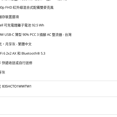
080p FHD 紅外線混合式配備雙麥克風
儲存裝置選項
Cell 可充電鋰離子電池 92.5 Wh
0W USB-C 薄型 90% PCC 3 插腳 AC 整流器 - 台灣
光，月牙灰 - 繁體中文
Fi 6 2x2 AX 和 Bluetooth® 5.3
 年 快遞收送或自行送修
牙灰
號
83SHCTO1WWTW1