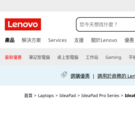
I
d
e
跳
產品
解決方案
Services
支援
關於Lenovo
優惠
至
a
主
P
要
最新優惠
筆記型電腦
桌上型電腦
工作站
Gaming
平
內
a
容
選購優惠
|
適用於商務的 Leno
d
P
首頁
>
Laptops
>
IdeaPad
>
IdeaPad Pro Series
>
Idea
r
o