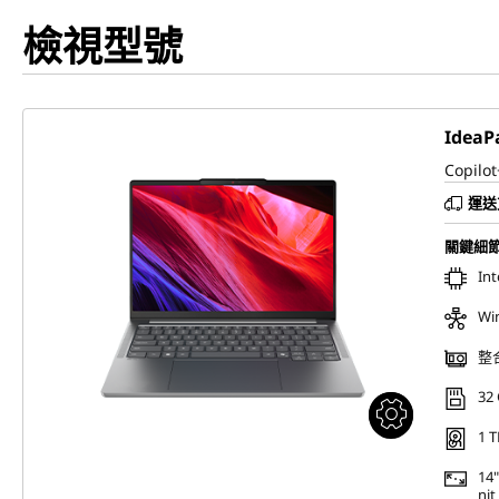
檢視型號
IdeaPa
Copilot
運送
關鍵細
In
Wi
整
32
1 T
14
ni