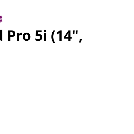
ro 5i (14",
擇
 Pro 5i (14",