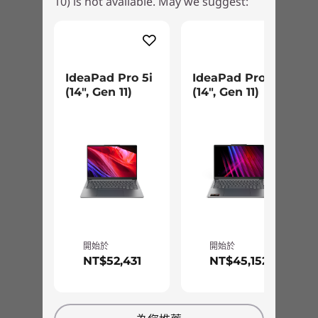
能。標準電壓 H 平台可在靈感突發時，為您提供
10) is not available. May we suggest:
16 吋 2.8K (2880 x 1800) OLED，120Hz，16:10，
所需的原始動力。
1100nit，120Hz 可變更新頻率 (VRR)，100% DCI-P3，
VESA 認證的 DisplayHDR™ True Black 1000，X-Rite 色彩
®
校準，TÜV 低藍光 (硬體控制)，TÜV Eyesafe
，TÜV 無閃
爍
IdeaPad Pro 5i
IdeaPad Pro 5a
(14", Gen 11)
(14", Gen 11)
16 吋 2.8K (2880 x 1800) OLED, 120Hz, 16：16:10 長寬
比，1100nit，120Hz 可變更新頻率 (VRR)，100% DCI-
P3，VESA 認證的 DisplayHDR™ True Black 1000，X-Rite
®
色彩校準，TÜV 低藍光 (硬體控制)，TÜV Eyesafe
，TÜV
無閃爍，觸控螢幕*
*可選配顯示卡。
尺寸（高 x 寬 x 長）
顯示器和滑鼠為選配，需另行購買
開始於
開始於
15.95mm x 356.8mm x 251mm / 0.62″ x 14.04″ x 9.88″
NT$52,431
NT$45,152
重量
炫目顯示，生動觀看
1.71 公斤/3.76 磅起