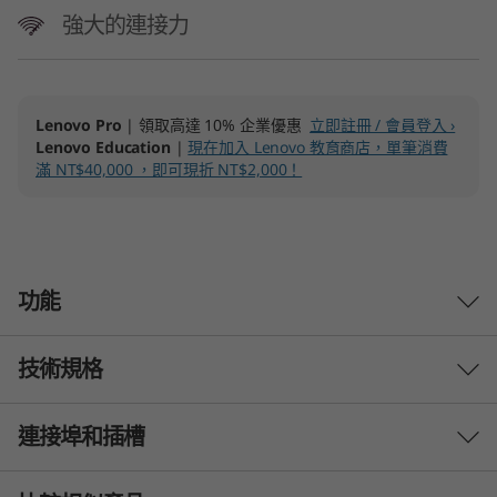
強大的連接力
Lenovo Pro
| 領取高達 10% 企業優惠
立即註冊 / 會員登入 ›
Lenovo Education
|
現在加入 Lenovo 教育商店，單筆消費
滿 NT$40,000 ，即可現折 NT$2,000！
功能
技術規格
突破極限，提升生產力
運用 AI 精準發揮您的潛
連接埠和插槽
效能
能
處理器