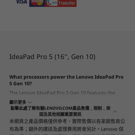
最高配備 1TB M.2 PCIe Gen4 SSD (2242)，可支援第二個
插槽，日後可升級
開始於
開始於
6
-
電源鍵
NT$52,431
NT$45,
可升級的插槽，最高配備 1TB M.2 PCIe Gen4 SSD
(2242/2280)
7
-
SD 讀卡機
處理器
處理器
處理器
電池
AMD Ryzen™ AI
Up to Intel®
Up to AMD
300 Series
Core™ Ultra 9
Ryzen™ AI
85Whr
IdeaPad Pro 5 (16'', Gen 10)
Series Pro
8
-
2 x USB-A（高速 USB）
支援 Rapid Charge Express 快速充電 (15 分鐘 = 3 小時容
量)
作業系統
作業系統
作業系統
The Lenovo IdeaPad Pro 5 Gen 10 features the powerful 
What processors power the Lenovo IdeaPad Pro
Up to Windows 11
Up to Windows 11
Up to Win
音訊
Pro
Pro
Pro
5 Gen 10?
2 個 2W 揚聲器
The Lenovo IdeaPad Pro 5 Gen 10 features the
®
Dolby Atmos
記憶體
記憶體
記憶體
powerful AMD Ryzen™ AI 300 Series processors.
舒適的打字體驗
顯示更多
Up to 32GB
Up to 32GB
Up to 32G
雙麥克風
These processors offer efficient performance for
點擊此處了解有關LENOVO.COM產品售價﹑限制﹑保
LPDDR5X, dual
LPDDR5X,
LPDDR5X
multitasking, AI-driven enhancements, and
固及其他相關重要資訊
1.5mm 鍵程讓您輕鬆享受打字和瀏覽，即
體驗
channel
9600MT/x (12Xe),
8533MT/s 
improved speed for demanding workloads.
攝影機
8533MT/s (4Xe)
channel
本網頁之產品價格僅供參考，實際售價以各家銷售商公
使長時間使用，也能保持持久的舒適感。
是捲
dual channel
1080p FHD 和紅外線 (IR)，配備飛行時間 (ToF) 感應器
How powerful is the battery in the IdeaPad Pro
布為準；額外的運送及處理費用將會另計。Lenovo 保
5 Gen 10 laptop?