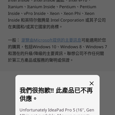
Intel Inside、Intel Inside 圖誌、Intel vPro、
Absolutely! Its AI-enhanced Copilot+ PC features,
USB 連接埠傳輸速度為估計值，並取決於許多因素，例如主機/周邊裝置的處理能力、檔案屬
Itanium、Itanium Inside、Pentium、Pentium
high-resolution OLED display, and powerful
性、系統配置和操作環境。實際速度會有所不同，且可能低於預期。
processors make it an excellent choice for
Inside、vPro Inside、Xeon、Xeon Phi、Xeon
designers, video editors, and gamers alike.
Inside 和英特尔傲腾是 Intel Corporation 或其子公司
無線
在美國和/或其它國家的商標。
最高支援 WiFi 7*
一般：
瀏覽由Microsoft提供的主要訊息
可能適用於您
®
Bluetooth
5.4
的購買，包括Windows 10、Windows 8、Windows 7
和潛在的升級/降級的主要資訊。聯想公司不作任何關
無縫連接。令人驚嘆。勢不可擋。
*WiFi 7 需要使用 Windows 11 作業系統，以及單獨的 WiFi 7 路由器和/或其他網路裝置，才
於第三方產品或服務的聲明或保證。
能滿足完整的 WiFi 7 要求。可向後相容先前的 WiFi 標準，僅在支援 WiFi 7 的國家/地區提
讓新一代顯示卡驅動您的
供。
創意
規格可能因地區/機型而有所不同。
回到頂部
使用您所需的一切強大功能征服挑戰。 這款電腦
我們很抱歉!! 此產品已不再
擁有 80W 的散熱設計能力 (TDP)，可用於內建顯
設計
供應。
®
示卡以及令人驚豔的 NVIDIA RTX
顯示卡，可為
遊戲、3D 渲染和創意工作提供令人印象深刻的效
顯示器
Unfortunately IdeaPad Pro 5 (16'', Gen