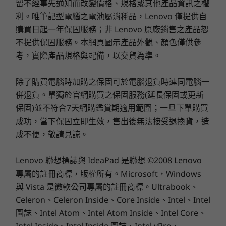
留不經事先通知而改變價格、規格或其他產品資訊之權
規格可能因地區/機型而有所不同。
儲存裝置
儲存裝置
儲存裝置
The laptop features a high-capacity battery. With
利。唯筆記型電腦之電池屬消秏品，Lenovo 僅提供自
Up to 1TB M.2
Up to 1TB SSD,
Up to 1TB 
Rapid Charge Express, get 3 hours of usage in just
PCIe Gen4 SSD
2nd SSD slot
2nd SSD sl
購買日起一年保固服務；非 Lenovo 原廠銷售之產品恕
15 minutes of charging.
(2242) with
available
available
讓您領先一步
不提供保固服務。本網頁圖示產品外觀、顏色僅供參
連線能力
support for 2nd
What ports and connectivity options are
考，實際產品規格與配備，以交貨為準。
slot upgradeable
從複雜到簡單，速度比以
available?
at later date
連接埠/擴充槽
往任何時候都快
The laptop includes two USB-A ports, two USB-C
左側：
除了購買電腦時加購之保固可於電腦退貨時連同電腦一
ports, HDMI 2.1, an SD card reader, and an audio
選購
選
併退貨。單獨於官網購買之保固服務(延長保固或更新
combo jack. It also supports WiFi 7 for faster, more
AMD Ryzen™ AI 300 系列處理器重新定義了可能
®
®
保固)並不符合7天網購鑑賞期適用範圍；一旦下單購買
2 個 USB-C
(USB4
40Gbps)
stable wireless connectivity.
性。這款 AI 驅動的 Copilot+ 電腦降低了日常挑戰
HDMI™ 2.1 (最高支援 4K@60Hz 解析度)
成功，當下保固立即生效，售出後無法接受退換貨，造
Does the keyboard support comfortable typing
的複雜性，以驚人的速度將繁瑣的流程變成精簡的
DC 電源輸入
成不便，敬請見諒。
Explore All Laptops
and customization?
任務。 IdeaPad Pro 5 Gen 10 非常適合學習、工
耳機/麥克風組合
作或創作，具有無與倫比的效率，以流暢的效能為
Yes, the keyboard offers 1.5mm key travel for
Lenovo 聯想標誌與 IdeaPad 是聯想 ©2008 Lenovo
您的雄心壯志提供動力。
smooth typing, full-sized directional arrow keys,
右側：
專屬的註冊商標，版權所有。Microsoft，Windows
and a numeric keypad for productivity. It also has
a glass touchpad for precise navigation.
與 Vista 是微軟公司專屬的註冊商標。Ultrabook、
2 個 USB-A (高速 USB)
Celeron、Celeron Inside、Core Inside、Intel、Intel
SD 讀卡機
Is the IdeaPad Pro 5 Gen 10 suitable for creative
圖誌、Intel Atom、Intel Atom Inside、Intel Core、
professionals?