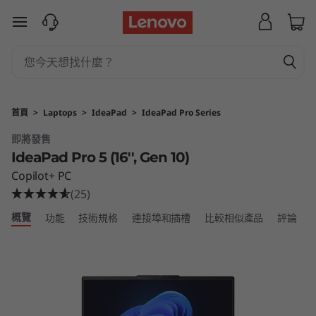
I
跳至主要內容
d
e
a
首頁
>
Laptops
>
IdeaPad
>
IdeaPad Pro Series
P
即將發售
IdeaPad Pro 5 (16'', Gen 10)
a
Copilot+ PC
d
(25)
概覽
功能
技術規格
連接埠和插槽
比較相似產品
評論
P
r
o