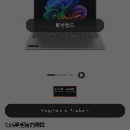
5
(
1
即將發售
6
'
IdeaPad Pro 5 (16'', Gen 10)
'
,
+9
G
e
n
Shop Similar Products
1
功耗更明智的選擇