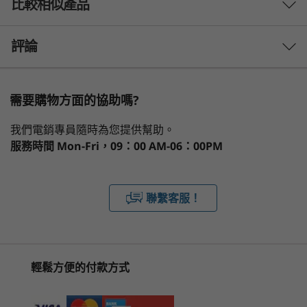
比較相似產品
使用 16 吋 Lenovo IdeaPad Pro 5 Gen 10 筆電突
AMD Ryzen™ AI 300 系列
破生產力障礙。 這款 Copilot+ 電腦搭載 AMD
3 Similiar products selected
評論
作業系統
Ryzen™ AI 300 系列處理器和 Lenovo AI 電腦技
術，無論您在執行哪種工作，都能確保流暢的效
最高搭載 Windows 11 專業版
能。 配備強大的內建顯示卡，輕鬆處理複雜的工
What specs do you want to compare?
作流程，同時享受高解析度 OLED 鮮豔的螢幕上的
神經處理器 (NPU)
需要購物方面的協助嗎?
視覺效果。
處理器
作業系統
記憶體
儲存裝置
顯示器
每秒高達 40 兆次運算 (TOPS) 的 AI 效能
1
-
DC 電源輸入
我們電銷專員隨時為您提供幫助。
服務時間
Mon-Fri，09：00 AM-06：00PM
顯示卡
正在瀏覽
最高配備 AMD Radeon™ 顯示卡，可提供 80W 散熱設計功
2
-
HDMI™ 2.1 (最高支援 4K@60Hz 解析度)
率 (TDP)
IdeaPad Pro 5
IdeaPad Pro 5i
IdeaPad
聯繫客服！
(16'', Gen 10)
(14", Gen 11)
5a (14", 
®
選配：最高配備 NVIDIA RTX
顯示卡，可提供 135W 熱設
3
-
2 個 USB-C® (USB4® 40Gbps)
計功耗 (TDP)
(25)
記憶體
4
-
耳機 / 麥克風組合
輕鬆方便的付款方式
最高配備 32GB LPDDR5X，雙通道
專為舒適與控制而設計
儲存裝置
5
-
Novo 按鈕