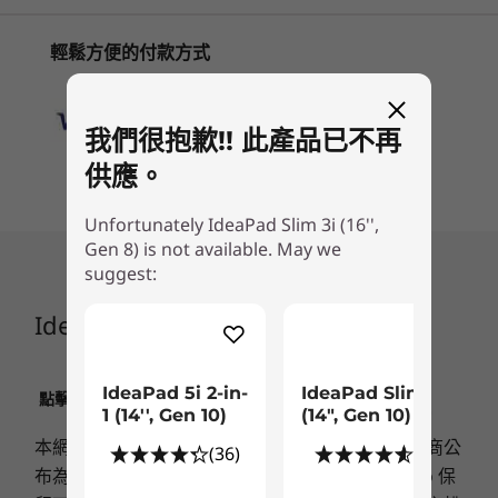
*電池續航力聲明據兩種測試方法的結果作出：MobileMark
2018 電池續航力準則，以及採
5
-
HDMI 1.4b
用 Microsoft Windows 11 最新更新版連續播放 1080p 本機影片 (亮度設為 150 nit、音量設
開始於
開始於
輕鬆方便的付款方式
顯示器用於工作以至「煲劇」俱佳
為預設水平)。所述的一切數據皆為約數。實際電池續航力或有不同，取決於多項因素，包括產
NT$46,098
NT$40,
6
-
USB-C 3.2 Gen 1 (全功能)
品配置與使用情況、軟件使用情況、無線功能、電力管理設定及屏幕亮度等。電池容量上限將
Slim 3i 最高搭載 16 吋 WUXGA IPS 顯示器，影片
隨時日及用量退減。
體驗引人入勝，色彩豐富飽滿，對比鮮明，觀影角
處理器
處理器
處理器
我們很抱歉!! 此產品已不再
7
-
耳機 / 咪高峰複合埠
Up to 13th Gen
Up to Intel®
Up to AMD
音效
度廣闊；而畫面垂直比例提高，為您締造更多空
供應。
Intel® Core™ i7
Core™ Ultra 7
Ryzen™ R7
間，處理文件與簡報；屏幕亮度充足，在各式觀影
2 個朝向正面的 1.5W 立體聲喇叭連 Dolby Audio™
255H
8845HS
環境下仍然清亮透徹。再加上顯示器通過 TÜV 低
Unfortunately IdeaPad Slim 3i (16'',
藍光認證，就算工作再繁重，您雙眼都不感疲累；
鏡頭
Gen 8) is not available. May we
作業系統
作業系統
作業系統
配搭兩個朝向用家喇叭所奏出的 Dolby®音色，
最高搭載全高清 1080p
suggest:
Up to Windows 11
Up to Windows 11
Up to Win
IdeaPad Slim 3i 真正悅目又悅耳！
Pro
Pro
pro
私隱防護鏡頭蓋
IdeaPad Slim 3i Gen 8 (16″ Intel)
定焦
記憶體
記憶體
記憶體
Up to 16GB
Up to 24GB
Up to 32G
相關規格可能因應不同地區/型號而異。
LPDDR5X
dual chan
IdeaPad 5i 2-in-
IdeaPad Slim 5
點擊此處了解有關LENOVO.COM產品售價﹑限制﹑保
(6400MHz), dual
1 (14'', Gen 10)
(14", Gen 10)
固及其他相關重要資訊
channel
本網頁之產品價格僅供參考，實際售價以各家銷售商公
連線功能
(36)
(8)
布為準；額外的運送及處理費用將會另計。Lenovo 保
儲存裝置
儲存裝置
儲存裝置