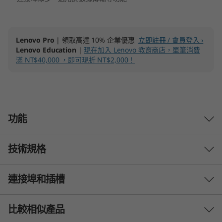
I
n
Lenovo Pro
| 領取高達 10% 企業優惠
立即註冊 / 會員登入 ›
Lenovo Education
|
現在加入 Lenovo 教育商店，單筆消費
t
滿 NT$40,000 ，即可現折 NT$2,000！
e
l
)
功能
技術規格
毋懼挑戰，發揮影響力
從此，您將可在公司或學校發揮影響力，甚或在社
連接埠和插槽
效能
交媒體上掀起熱潮—在高達 Intel®Core™ i7 處理
器及海量記憶體加持下，多工處理程序就此簡化，
處理器
而系統效能強勢，面對多份文件、多個分頁依舊泰
比較相似產品
最高搭載第 13 代 Intel®Core™ i7-1355U 處理器
然自若，助您輕鬆迎戰忙碌日程。另一方面，