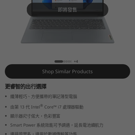
m
即將發售
3
i
G
e
IdeaPad Slim 3i (16'', Gen 8)
+4
n
Shop Similar Products
8
更睿智的出行選擇
(
纖薄輕巧、方便攜帶的筆記簿型電腦
1
®
由第 13 代 Intel
Core™ i7 處理器驅動
6
顯示器尺寸偌大，色彩豐富
Smart Power 系統效能可予調適，延長電池續航力
″
連接埠眾多，適用於數據傳輸等功能