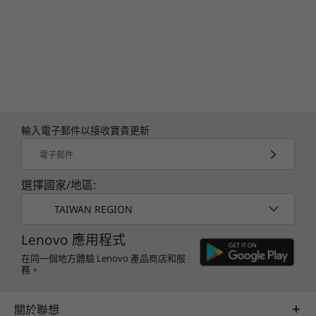
自癒 BIOS
預載軟件
Amazon Alexa
Lenovo Vantage
®
McAfee
LiveSafe™ (試用版)
Microsoft 365 (試用版)
輸入電子郵件以接收寶貴更新
Windows 11 家用版 / 專業版
電子郵件
包裝內容
選擇國家/地區:
IdeaPad Slim 3 Gen 8 (16″ Intel)
65W 電源變壓器
TAIWAN REGION
快速入門指南
Lenovo 應用程式
相關規格可能因應不同地區/型號而異。
在同一個地方體驗 Lenovo 產品商店和服
務。
關於聯想