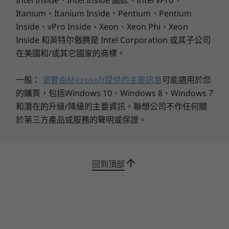
顯示器
Itanium、Itanium Inside、Pentium、Pentium
16 吋 WUXGA (1920x1200) IPS 顯示器；16:10；300 nit；
Inside、vPro Inside、Xeon、Xeon Phi、Xeon
45% NTSC；TÜV 低藍光認證
Inside 和英特尔傲腾是 Intel Corporation 或其子公司
在美國和/或其它國家的商標。
尺寸 (高 x 寬 x 深)
由 17.9 毫米 x 359.2 毫米 x 257 毫米 / 0.70 吋 x 14.14 吋 x
一般：
瀏覽由Microsoft提供的主要訊息
可能適用於您
10.12 吋起
的購買，包括Windows 10、Windows 8、Windows 7
和潛在的升級/降級的主要資訊。聯想公司不作任何關
重量
於第三方產品或服務的聲明或保證。
由 1.74 公斤 / 3.84 磅起
顏色
深淵藍
回到頂部
極地灰
相關規格可能因應不同地區/型號而異。
相關規格可能因應不同地區/型號而異。