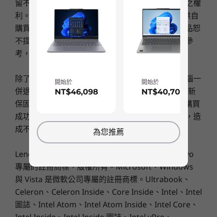
連接埠 / 插槽
留不經事先通知而改變價格、規格或其他產品資訊之權
Up to 1TB SSD
Up to 1TB M.2
Up to 1TB
PCIe Gen4 SSD
PCIe, Gen
利。唯筆記型電腦之電池屬消秏品，Lenovo 僅提供自
SD 讀卡機
TLC (2242)
(2242)
購買日起一年保固服務；非 Lenovo 原廠銷售之產品恕
電源
2 個 USB-A 3.2 Gen 1
不提供保固服務。本網頁圖示產品外觀、顏色僅供參
選購
選
HDMI 1.4b
考，實際產品規格與配備，以交貨為準。
USB-C 3.2 Gen 1 (全功能)
耳機 / 咪高峰複合埠
除了購買電腦時加購之保固可於電腦退貨時連同電腦一
開始於
開始於
USB 連接埠傳輸速度僅為約數，取決於多項因素，包括主機/周邊裝置的處理效能、檔案屬性、
併退貨。單獨於官網購買之保固服務(延長保固或更新
Explore All Laptops
NT$46,098
NT$40,703
滿足您所需，超越您期望
系統配置及作業環境。實際速度或有不同，並可能低於預期。
保固)並不符合7天網購鑑賞期適用範圍；一旦下單購買
成功，當下保固立即生效，售出後無法接受退換貨，造
Slim 3i 附設一般僅在較高價位裝置上配置的功能
無線
—其中，整合電源按鈕的指紋感應器可為您節省時
成不便，敬請見諒。
為您推薦
最高搭載 WiFi 6
間，毋須輸入密碼即可登入，自在輕鬆；
®
Bluetooth
5.1
TouchPad 尺寸增大，令指尖控制更精確；全高清
Lenovo 聯想標誌與 IdeaPad 是聯想 ©2008 Lenovo
鏡頭上的實體私隱防護鏡頭蓋則添賦多一重保障；
專屬的註冊商標，版權所有。Microsoft，Windows
相關規格可能因應不同地區/型號而異。
而 Rapid Charge Boost 只需充電 15 分鐘，便能
與 Vista 是微軟公司專屬的註冊商標。Ultrabook、
將電池續航力延長兩小時。誰說入門級裝置注定樸
Celeron、Celeron Inside、Core Inside、Intel、Intel
實無華？這款電腦更備有極地灰與深淵藍外殼款
設計
圖誌、Intel Atom、Intel Atom Inside、Intel Core、
式，亮麗奪目！
Intel Inside、Intel Inside 圖誌、Intel vPro、