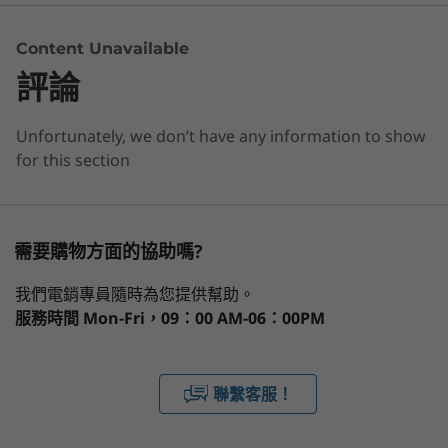
IdeaPad Slim 3i 的 1TB SSD 儲存空間充裕，讓多
3 Similiar products selected
作業系統
媒體與影片內容常在您左右；而全功能 USB-C 連
Content Unavailable
最高搭載 Windows 11 專業版
接埠則方便您分享一切。裝置結構堅韌，達到軍用
評論
What specs do you want to compare?
級水準，有力抵禦沙塵滾滾、震盪碰撞，流暢遊走
顯示卡
於極端環境之中，伴您生活永不停步。
Unfortunately, we don’t have any information to show
處理器
作業系統
記憶體
儲存裝置
顯示器
®
Intel
UHD Graphics
for this section
®
®
e
Intel
Iris
X
顯示卡
1
-
SD 讀卡機
正在瀏覽
記憶體
IdeaPad Slim
IdeaPad 5i 2-
IdeaPad
最高搭載 16GB
需要購物方面的協助嗎?
2
-
USB-A 3.2 Gen 1
3i (16'', Gen 8)
in-1 (14'', Gen
5 (14", G
10)
我們電銷專員隨時為您提供幫助。
儲存裝置
服務時間
Mon-Fri，09：00 AM-06：00PM
(36)
(8
最高搭載 1TB M.2 2242 SSD
3
-
電源
電池
4
-
USB-A 3.2 Gen 1
聯繫客服！
長達 8.1 小時 (MM2018)
長達 12 小時 (播放 1080p 影片)
®