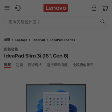
I
跳至主要內容
d
e
a
首頁
>
Laptops
>
IdeaPad
>
IdeaPad 3 Series
P
即將發售
IdeaPad Slim 3i (16'', Gen 8)
a
概覽
功能
技術規格
連接埠和插槽
比較相似產品
d
S
l
i