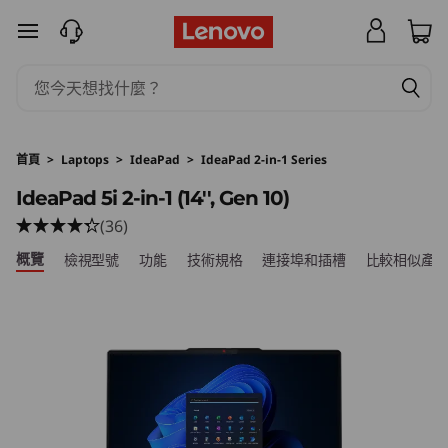
L
跳至主要內容
e
n
o
首頁
>
Laptops
>
IdeaPad
>
IdeaPad 2-in-1 Series
v
IdeaPad 5i 2-in-1 (14'', Gen 10)
(36)
o
概覽
檢視型號
功能
技術規格
連接埠和插槽
比較相似產
I
d
e
a