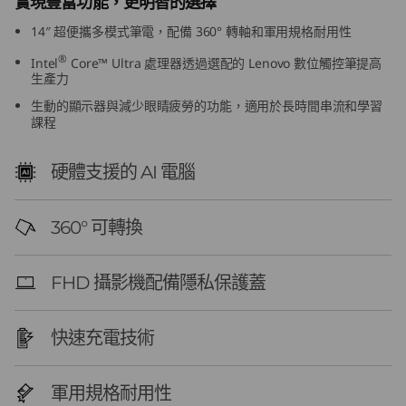
實現豐富功能，更明智的選擇
G
14″ 超便攜多模式筆電，配備 360° 轉軸和軍用規格耐用性
e
®
Intel
Core™ Ultra 處理器透過選配的 Lenovo 數位觸控筆提高
生產力
n
生動的顯示器與減少眼睛疲勞的功能，適用於長時間串流和學習
課程
1
硬體支援的 AI 電腦
0
(
360° 可轉換
1
FHD 攝影機配備隱私保護蓋
4
″
快速充電技術
I
軍用規格耐用性