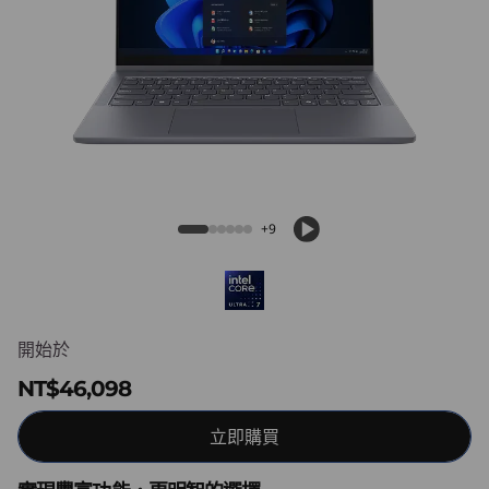
P
a
d
5
i
IdeaPad 5i 2-in-1 (14'', Gen 10)
2
+9
-
i
開始於
n
NT$46,098
-
立即購買
1