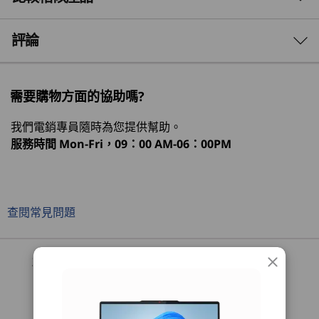
®
最高 Intel
Core™ Ultra 7 255H 處理器
Core™ Ultra 處理器和 NPU，為 AI 任務進行最佳
化。 這款硬體支援的 AI 電腦將 CPU 增加多達
3 Similiar products selected
評論
作業系統
30%，並將 GPU 提升多達 210%。配備 360° 轉
Windows 11 專業版
軸、生動的顯示器、軍事級韌性和全天候電池，可
What specs do you want to compare?
Windows 11 家用版
於日常活動中隨時使用。
需要購物方面的協助嗎?
處理器
作業系統
記憶體
儲存裝置
顯示器
神經處理器 (NPU)
我們電銷專員隨時為您提供幫助。
高達每秒 13 兆次運算 (TOPS) 的 AI 效能
服務時間
Mon-Fri，09：00 AM-06：00PM
正在瀏覽
顯示卡
1
-
HDMI® 1.4（最高支援 4K@30Hz 解析度）
IdeaPad 5i 2-
IdeaPad 5i 2-
IdeaPad 
UMA：整合式顯示卡
in-1 (14'', Gen
in-1 (14", Gen
in-1 (14"
查閱常見問題
2
-
2 個 USB-C® (USB 10Gbps) with power delivery 3.1
10)
11)
11) Snap
記憶體
最高 24GB LPDDR5X (6400MHz)，雙通道
(36)
3
-
耳機 / 麥克風組合
輕鬆方便的付款方式
儲存裝置
便攜風格，360 度靈活
最高 1TB M.2 PCIe Gen4 SSD TLC (2242)
4
-
2 x USB-A (USB 5Gbps)
完成專案、串流節目或是草擬想法，這款配備