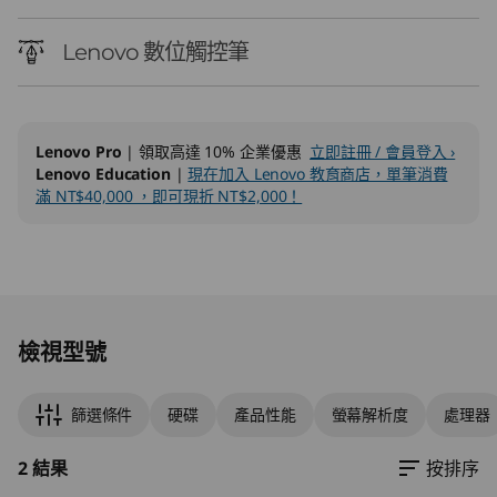
n
t
Lenovo 數位觸控筆
e
l
Lenovo Pro
| 領取高達 10% 企業優惠
立即註冊 / 會員登入 ›
Lenovo Education
|
現在加入 Lenovo 教育商店，單筆消費
)
滿 NT$40,000 ，即可現折 NT$2,000！
L
a
Original Price 54002.00 TWD Discounted Pri
Original Price 54102.00 TWD Discounted Pric
p
檢視型號
t
篩選條件
硬碟
產品性能
螢幕解析度
處理器
o
2 結果
按排序
p