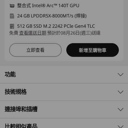
整合式 Intel® Arc™ 140T GPU
24 GB LPDDR5X-8000MT/s (焊接)
512 GB SSD M.2 2242 PCIe Gen4 TLC
免費
查看運送日期
預計於08月26日(週三)送達
立即查看
新增至購物車
功能
技術規格
利用更多動力，精簡您的
一天
連接埠和插槽
效能
更智慧、更快，更是為所有一切打造的 AI 增強型
處理器
比較相似產品
®
Lenovo IdeaPad 5i 二合一筆電，搭載 Intel