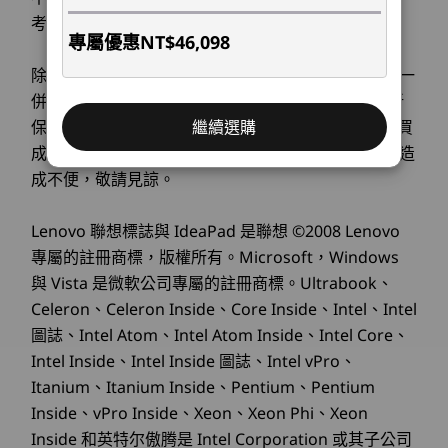
明亮度
儲存裝置
儲存裝置
儲存裝置
考，實際產品規格與配備，以交貨為準。
左側：
Up to 1TB M.2
Up to 1TB SSD
Up to 1TB
專屬優惠
NT$46,098
PCIe Gen4 SSD
®
2 個 USB-C
(USB 10Gbps) with power delivery 3.1
沉浸於驚艷且清晰的顯示器，同時提供身歷其境的
TLC (2242)
除了購買電腦時加購之保固可於電腦退貨時連同電腦一
®
HDMI
1.4（最高支援 4K@30Hz 解析度）
廣闊視野。透過 TÜV 低藍光技術保護您的雙眼，
併退貨。單獨於官網購買之保固服務(延長保固或更新
耳機 / 麥克風組合
減少長時間疲勞。此外，Dolby Audio™ 喇叭提供
選購
選
繼續選購
保固)並不符合7天網購鑑賞期適用範圍；一旦下單購買
豐富、沉浸式的聲音，非常適合娛樂體驗。
成功，當下保固立即生效，售出後無法接受退換貨，造
右側：
成不便，敬請見諒。
電源鍵
2 x USB-A (USB 5Gbps)
Explore All Laptops
Micro SD 讀卡機
Lenovo 聯想標誌與 IdeaPad 是聯想 ©2008 Lenovo
專屬的註冊商標，版權所有。Microsoft，Windows
USB 連接埠傳輸速度為近似值，取決於諸多因素，例如主機/周邊裝置處理能力、檔案屬性、系
與 Vista 是微軟公司專屬的註冊商標。Ultrabook、
統配置與作業環境；實際速度有所不同，可能低於預期。
Celeron、Celeron Inside、Core Inside、Intel、Intel
無線
圖誌、Intel Atom、Intel Atom Inside、Intel Core、
®
WiFi 7* 配備 Bluetooth
5.4
Intel Inside、Intel Inside 圖誌、Intel vPro、
®
Itanium、Itanium Inside、Pentium、Pentium
WiFi 6 配備 Bluetooth
5.2
Inside、vPro Inside、Xeon、Xeon Phi、Xeon
*
®
WiFi
7 需要具備 Windows 11 作業系統，以及個別的 WiFi 7 路由器和/或其他網路裝置，
Inside 和英特尔傲腾是 Intel Corporation 或其子公司
才能滿足完整的 WiFi 7 條件。它可與先前 WiFi 標準向後相容，並僅在支援 WiFi 7 的國家/地