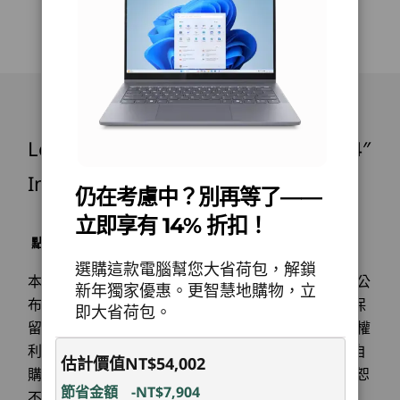
電池
360° 轉軸的多功能的 14″ 裝置，可在筆電、帳
57Whr
篷、支架和平板模式之間輕鬆切換。超便攜，隨時
5
-
Micro SD 讀卡機
開始於
開始於
開始於
支援 Rapid Charge Boost (15 分鐘 = 2 小時電量)
是注目焦點，請時尚的金屬或塑膠外殼提供吸引人
NT$46,098
NT$33,031
NT$41,
的月光灰或宇宙藍兩種選擇。
音訊
6
-
電源鍵
Dolby Audio™
處理器
處理器
處理器
2x2W 喇叭
Lenovo IdeaPad 5i 2-in-1 Gen 10 (14″
Up to Intel®
Up to Intel®
Snapdrag
Core™ Ultra 7
Core™ Ultra 7 H
Plus Serie
雙陣列麥克風
255H
Series
Intel) Laptop
仍在考慮中？別再等了——
攝影機
作業系統
作業系統
作業系統
立即享有 14% 折扣！
最高 1080p FHD 紅外線 (IR) 攝影機，配備網路攝影機隱私
Up to Windows 11
Up to Windows 11
Up to Win
點擊此處了解有關LENOVO.COM產品售價﹑限制﹑保
保護蓋
Pro
Pro
Pro
固及其他相關重要資訊
選購這款電腦幫您大省荷包，解鎖
本網頁之產品價格僅供參考，實際售價以各家銷售商公
新年獨家優惠。更智慧地購物，立
規格可能因地區/機型而有所不同。
記憶體
記憶體
記憶體
布為準；額外的運送及處理費用將會另計。Lenovo 保
即大省荷包。
Up to 24GB
Up to 32GB DDR5
Up to 32G
留不經事先通知而改變價格、規格或其他產品資訊之權
LPDDR5X
LPDDR5X
(6400MHz), dual
利。唯筆記型電腦之電池屬消秏品，Lenovo 僅提供自
連線能力
估計價值
NT$54,002
channel
購買日起一年保固服務；非 Lenovo 原廠銷售之產品恕
每個像素都具有影院般的
節省金額
-NT$7,904
連接埠/擴充槽
不提供保固服務。本網頁圖示產品外觀、顏色僅供參