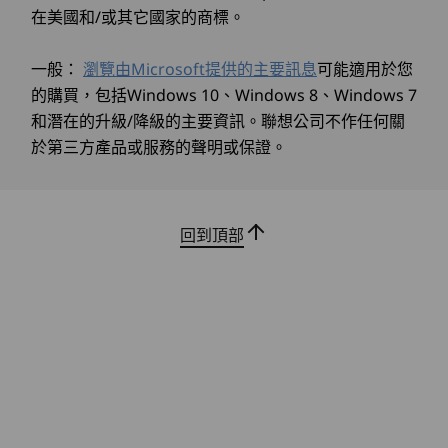
在美國和/或其它國家的商標。
維持效率，保持靈感
區提供。
規格可能因地區/機型而有所不同。
一般：
瀏覽由Microsoft提供的主要訊息
可能適用於您
透過 Windows Hello 登入，立即使用 IdeaPad 5i
的購買，包括Windows 10、Windows 8、Windows 7
2-in-1 Gen 10 筆電，並透過網路攝影機保護蓋保
護您的隱私。藉助全天候供電的電池處理任務，並
和潛在的升級/降級的主要資訊。聯想公司不作任何關
設計
藉由 Rapid Charge Boost 快速充電。利用多功能
於第三方產品或服務的聲明或保證。
®
USB-C
連接埠和 Lenovo 數位觸控筆，激發創造
Displa
力，保持連線與工作效率。
14″ WQXGA (1920 x 1200) OLED、16:10 長寬比、
400nit、60Hz、100% DCI-P3、TÜV 萊茵低藍光（軟硬體
回到頂部
控制）
14″ WUXGA (1920 x 1200) LCD、16:10 長寬比、300nit、
60Hz、45% NTSC、TÜV 萊茵低藍光（軟硬體控制）、10
點觸控
尺寸（高 x 寬 x 長）
17.5mm x 313mm x 227mm / 0.68″ x 12.32″ x 8.93″