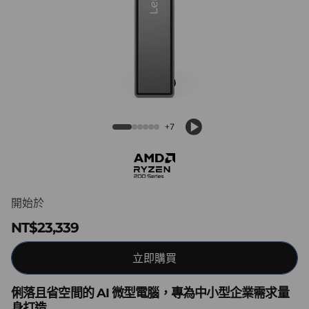
e
N
e
o
5
ThinkCentre Neo 55q Gen 6 (AMD) Tiny
+7
PC
5
q
G
開始於
NT$23,339
e
立即購買
n
6
俐落且省空間的 AI 微型電腦，專為中小型企業需求量
身打造