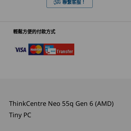
最高使用 64GB DDR5 (5600MHz)，雙 SODIMM
聯繫客服！
4
-
耳機/麥克風組合
在任何空間都是您的生產
儲存空間
最高 2TB PCIe Gen4 SSD
力好夥伴
5
-
電源輸入
輕鬆方便的付款方式
電源供應裝置
開始於
開始於
開始於
ThinkCentre Neo 55q Gen 6 Tiny 配備 AI 功能，
NT$23,339
NT$31,127
NT$24,
6
-
DisplayPort™ 1.4a
90W
可精簡日常任務。智慧功能包括文檔掃描和摘要自
動化，以及高效的電子郵件管理與排程。 這款電
規格可能因地區/型號而異。
腦配備先進的安全性防護與快速回應能力，確保多
處理器
7
-
USB-A (USB 10Gbps)
Up to AMD
工處理順暢並大幅提升生產力。
Ryzen™ 7 AI 200
Series
連接性
8
-
HDMI® 2.1 (支援最高 4K@60Hz 解解析度)
連接埠/插槽
作業系統
Up to Windows 11
2 個 USB-A (USB 10Gbps)，1 個始終開啟
9
-
USB-A (高速 USB)，配備鍵盤開機功能
Pro
ThinkCentre Neo 55q Gen 6 (AMD)
®
USB-C
(USB 10Gbps)，配備電力傳輸，以及
Tiny PC
DisplayPort™
記憶體
10
-
2 x USB-A（高速 USB）
耳機/麥克風組合
Up to 64GB DDR5
(5600MHz), dual
3 個 USB-A（高速 USB），配備 1 個可開機的鍵盤