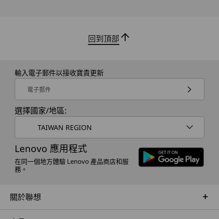
1.11 公斤 / 2.45起
性。 此外，ThinkCentre 自定義提供端到端保護
與遠端管理能力，保護資料安全並確保安全存取。
(DT H/W device only)
回到頂部
顏色
Eclipse Black（金屬機殼）
輸入電子郵件以接收寶貴更新
Luna Grey（IO 板和塑質前蓋）
電子郵件
規格可能因地區/型號而異。
選擇國家/地區:
TAIWAN REGION
永續發展
Lenovo 應用程式
材料
在同一個地方體驗 Lenovo 產品商店和服
機殼中 85% 採用消費後廢棄物 (PCC) 回收丙烯腈-丁二烯-
務。
信譽與協作
苯乙烯共聚物 (ABS) 塑膠
散熱外殼中 70% 採用後工業廢棄物 (PIC)
關於聯想
永續性
緩衝物中 60% 採用回收後工業廢棄物 (PIC) 塑膠
緩衝物、裝置袋與散熱外殼中 30% 採用海洋廢塑料 (OBP)