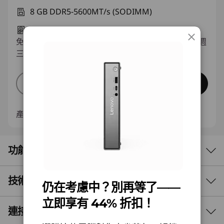
8 GB DDR5-5600MT/s (SODIMM)
256 GB SSD M.2 2280 PCIe Gen4 TLC Opal
免費
查看運送日期
預計於10月14日(週三)-10月28日(週
三)送達
立即查看
組裝您的電腦
產品編號
13GNCTO1WWTW1
功能
技術規格
強健的 AI 桌上型電腦
仍在考慮中？別再等了——
立即享有 44% 折扣！
微型電腦，強大效能
連接埠和插槽
效能