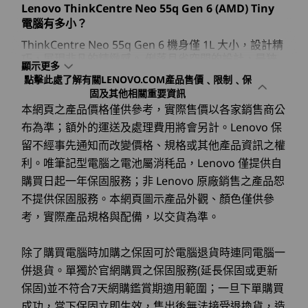
SODIM
ThinkCentre Neo 55q Gen 6 機身僅 1L
Lenovo ThinkCentre Neo 55q Gen 6 (AMD) Tiny
®
11
-
乙太網路 (RJ45)
HDMI
2.1（最高支援 4K@60Hz 解析度）
電腦有多小？
DisplayPort™ 1.4a
儲存裝置
ThinkCentre Neo 55q Gen 6 機身僅 1L 大小，設計精
乙太網路 (RJ45)
Up to 2TB PCIe
12
-
Kensington Security Slot™
巧，展現非凡的精緻感。 俐落且省空間的設計，是狹
BTB 輸出連接埠（DisplayPort™ / 視訊圖形陣列 / 串行 / 乙
Gen4, SSD
顯示器、平板電腦、滑鼠和鍵盤為選配，需單獨購買。
顯示更多
小工作環境的理想選擇，不論是居家辦公室、共用辦公
點擊此處了解有關LENOVO.COM產品售價﹑限制﹑保
®
太網路 / HDMI
）
室，或是極簡工作站皆很適合。
固及其他相關重要資訊
13
-
BTB 穿孔連接埠 (DisplayPort™ / Video Graphics
本網頁之產品價格僅供參考，實際售價以各家銷售商公
Lenovo ThinkCentre Neo 55q Gen 6 (AMD) Tiny
選購
選
擴充插槽：
Array / 串行 / 乙太網路 / HDMI®)
電腦是否提供多樣化的連線選項？
布為準；額外的運送及處理費用將會另計。Lenovo 保
2 個 M.2 PCIe Gen 4 SSD
留不經事先通知而改變價格、規格或其他產品資訊之權
是，這款電腦在設計時考慮了多功能性，提供廣泛的連
M.2 WiFi
線選項以滿足各種需求。 這款裝置配備多連接埠，包
利。唯筆記型電腦之電池屬消秏品，Lenovo 僅提供自
Explore All Desktops
®
括支援電力傳輸的 USB-C
與用於加速資料傳輸與影片
購買日起一年保固服務；非 Lenovo 原廠銷售之產品恕
USB 連接埠傳輸速度為近似值，並取決於多種因素，例如主機/周邊裝置處理能力、檔案屬性、
輸出並保持影片品質的 DisplayPort™、支援高解析度
不提供保固服務。本網頁圖示產品外觀、顏色僅供參
系統配置及作業環境；實際速度有所不同，可能低於預期。
®
畫面的 HDMI
，以及確保穩定有線網路連線的乙太網
考，實際產品規格與配備，以交貨為準。
路。此外，還提供 BTB 輸出連接埠，方便輕鬆擴充連
無線通訊
接選項。
WiFi 7*
除了購買電腦時加購之保固可於電腦退貨時連同電腦一
Lenovo ThinkCentre Neo 55q Gen 6 (AMD) Tiny
WiFi 6
併退貨。單獨於官網購買之保固服務(延長保固或更新
電腦提供哪些安全性功能？
擴充並量身打造您的連線選項
®
Bluetooth
5.4
保固)並不符合7天網購鑑賞期適用範圍；一旦下單購買
助您實現目標的裝
通
是，ThinkCentre Neo 55q Gen 6 配備強健的安全性
成功，當下保固立即生效，售出後無法接受退換貨，造