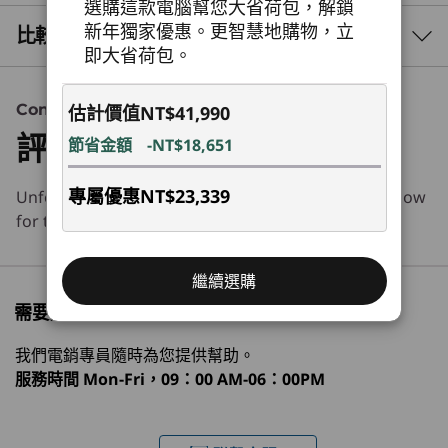
選購這款電腦幫您大省荷包，解鎖
Lenovo ThinkCentre Neo 55q Gen 6 搭載 AMD
處理器
新年獨家優惠。更智慧地購物，立
比較相似產品
Ryzen™ 200 系列處理器，提供穩定的運算效能。
即大省荷包。
最高 AMD Ryzen™ 7 200 系列
這款裝置提供入門級 AI 體驗，確保工作負載最佳
化以及最佳效率。精巧、多功能且功能強大，適合
3 Similiar products selected
作業系統
任何工作空間，是現代企業需求的理想選擇。
Content Unavailable
估計價值
NT$41,990
Windows 11 專業版 – Lenovo 推薦商務用 Windows 11 專
評論
節省金額
-NT$18,651
What specs do you want to compare?
業版
Windows 11 家用版
專屬優惠
NT$23,339
Unfortunately, we don’t have any information to show
處理器
作業系統
記憶體
儲存裝置
顯示器
神經處理單元 (NPU)
for this section
高達每秒 16 兆次運算 (TOPS) 的 AI 效能
1
-
電源按鈕
正在瀏覽
繼續選購
ThinkCentre
Lenovo
ThinkCe
Only for the models with AMD Ryzen™ 7 250 processor.
需要購物方面的協助嗎?
2
-
USB-A (USB 10Gbps)，一律啟用
Neo 55q Gen 6
ThinkCentre
Neo 50t
圖形
(AMD) Tiny PC
Neo 50a Gen 5
Intel To
我們電銷專員隨時為您提供幫助。
(27 inch Intel)
整合式
服務時間
Mon-Fri，09：00 AM-06：00PM
3
-
USB-C® (USB 10Gbps)，配備電力傳輸 2.1 與
(100)
(2
DisplayPort™
記憶體
AI 驅動的效率