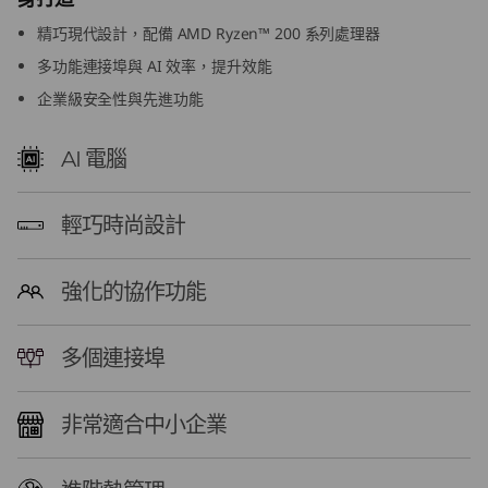
(
精巧現代設計，配備 AMD Ryzen™ 200 系列處理器
A
多功能連接埠與 AI 效率，提升效能
企業級安全性與先進功能
M
AI 電腦
D
)
輕巧時尚設計
T
強化的協作功能
i
n
多個連接埠
y
非常適合中小企業
P