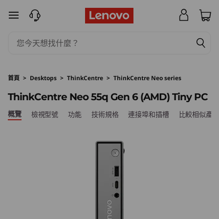
T
跳至主要內容
h
i
n
首頁
>
Desktops
>
ThinkCentre
>
ThinkCentre Neo series
k
ThinkCentre Neo 55q Gen 6 (AMD) Tiny PC
C
概覽
檢視型號
功能
技術規格
連接埠和插槽
比較相似產
e
n
t
r