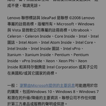
功能，可保護資料安全並確保安心無憂。 這包括了
* WiFi 7 需要 Windows 11 作業系統，以及獨立的 WiFi 7 路由器和/或其他網路裝置，才能符
成不便，敬請見諒。
Lenovo ThinkShield 全套軟硬體解決方案，提供端到
置
合完整的 WiFi 7 要求。可向後相容先前的 WiFi 標準，僅在支援 WiFi 7 的國家/地區提供。
端防護。獨立可信平臺模組 (dTPM) 等功能可加密敏感
資料，同時智慧 USB 防護可預防透過 USB 連接埠未經
Lenovo 聯想標誌與 IdeaPad 是聯想 ©2008 Lenovo
規格可能因地區/型號而異。
授權存取。
享受多樣連線選項以及 BTB 輸出連接埠，
這款
專屬的註冊商標，版權所有。Microsoft，Windows
爽。
®
是否可同時連接 ThinkCentre Neo 55q Gen 6 (AMD)
讓專業人士透過選擇 HDMI
、乙太網路、
與 Vista 是微軟公司專屬的註冊商標。Ultrabook、
暢，確
Tiny 電腦與多臺顯示器？
DisplayPort 或視訊圖形陣列自訂設定。此
Celeron、Celeron Inside、Core Inside、Intel、Intel
設計
落時
外，順暢執行多工處理，最多支援 3 臺獨
是，最多支援 3 臺獨立顯示器，非常適合在專業環境中
圖誌、Intel Atom、Intel Atom Inside、Intel Core、
立顯示器。
提升工作效率與多工處理能力。此功能使其非常適合用
顯示器
Intel Inside、Intel Inside 圖誌、Intel vPro、
於同時管理多個應用程式或任務的專業環境。
Itanium、Itanium Inside、Pentium、Pentium
最多支援 3 個獨立螢幕
ThinkCentre Neo 55q Gen 6 (AMD) Tiny 電腦是否
Inside、vPro Inside、Xeon、Xeon Phi、Xeon
尺寸 (高 x 寬 x 深)
專為節能設計？
Inside 和英特尔傲腾是 Intel Corporation 或其子公司
值得信賴的安全性
36.5mm x 179mm x 182.9mm / 1.44" x 7.05" x 7.20"
在美國和/或其它國家的商標。
®
當然支援。 這款微型電腦配備 ENERGY STAR
認證，
且機殼中 85% 採用消費後回收材料製作，為現代企業
您的資料擁有全方位保護
體積
提供永續且高效節能的解決方案。
一般：
瀏覽由Microsoft提供的主要訊息
可能適用於您
1L
透過 ThinkShield 的軟硬體安全性解決方案，提升
的購買，包括Windows 10、Windows 8、Windows 7
企業能力。 獨立可信平臺模組 (dTPM) 提供資料加
和潛在的升級/降級的主要資訊。聯想公司不作任何關
重量
密，同時 AMD Pluton 解決方案可增強資料完整
於第三方產品或服務的聲明或保證。