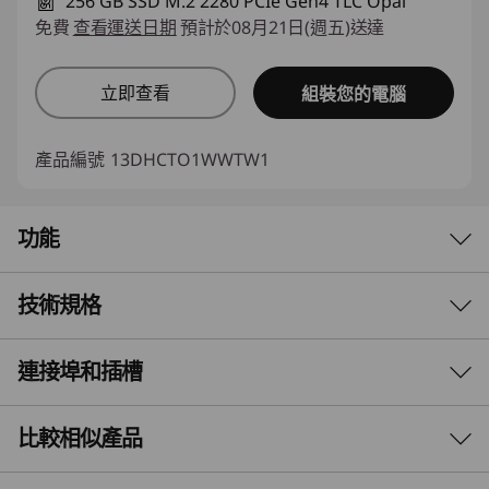
256 GB SSD M.2 2280 PCIe Gen4 TLC Opal
免費
查看運送日期
預計於08月21日(週五)送達
立即查看
組裝您的電腦
產品編號
13DHCTO1WWTW1
功能
技術規格
尺寸精巧、功率龐大
專為日常工作所精心設計
連接埠和插槽
效能
®
搭載 Intel
Core™ 處理器的 Lenovo ThinkCentre
處理器
比較相似產品
Neo 30s Gen 5 SFF 桌上型電腦可提升您的商務表
®
最高 Intel
Core™ 7 processor 240h
現。非常適合小型工作空間，提供最佳性能，讓艱