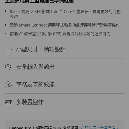
主流商用桌上型電腦已準備就緒
0
®
8.2L、精巧型 SFF 搭載 Intel
Core™ 處理器，實現更好的商務
表現
s
透過 Smart Connect 應用程式和多功能連接埠進行跨裝置協作
G
借助 AI 型智慧冷卻引擎 (ICE) 實現冷靜且高效的運算能力
e
小型尺寸，精巧設計
n
安全輸入與輸出
5
(
商務友善的效能
I
多裝置協作
n
t
Lenovo Pro
| 領取高達 10% 企業優惠
立即註冊 / 會員登入 ›