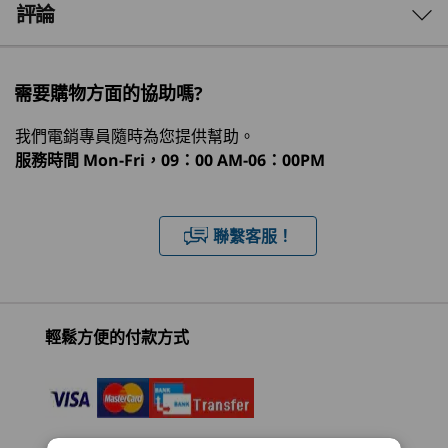
鉅任務變得輕鬆無比。靈活的儲存空間、充足的記
3 Similiar products selected
評論
作業系統
®
憶體和選配 Intel
Arc™ 顯示卡的強大功能，讓您
Windows 11 專業版 — Lenovo 推薦商務用 Windows 11
與雄心壯志保持同步。
What specs do you want to compare?
專業版
需要購物方面的協助嗎?
Windows 11 家用版
處理器
作業系統
記憶體
儲存裝置
顯示器
®
Ubuntu Linux
*
我們電銷專員隨時為您提供幫助。
*可透過預先載入取得特定版本
服務時間
Mon-Fri，09：00 AM-06：00PM
正在瀏覽
1
-
超薄光碟機 (ODD)（選配）
顯示晶片
ThinkCentre
ThinkCentre
Lenovo
®
整合式 Intel
UMA
聯繫客服！
Neo 30s Gen 5
Neo 50t Gen 5
ThinkCe
®
2
-
電源鍵
選配：Intel
Arc™ GPU A310
(Intel) SFF
Intel Tower
Neo 50a
(27 inch 
記憶體
(23)
(2)
(1
3
-
麥克風
輕鬆方便的付款方式
最高 64GB (5200MHz) 2 x DDR5 SODIMM
冷靜、高效且安靜
儲存裝置
4
-
耳機/麥克風組合
最高 2TB Gen 4 M.2 PCIe SSD (2280)
冷卻性能實現不中斷的工