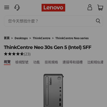
L
跳至主要內容
e
n
o
首頁
>
Desktops
>
ThinkCentre
>
ThinkCentre Neo series
v
ThinkCentre Neo 30s Gen 5 (Intel) SFF
(23)
o
概覽
檢視型號
功能
技術規格
連接埠和插槽
比較相似產
T
h
i
n