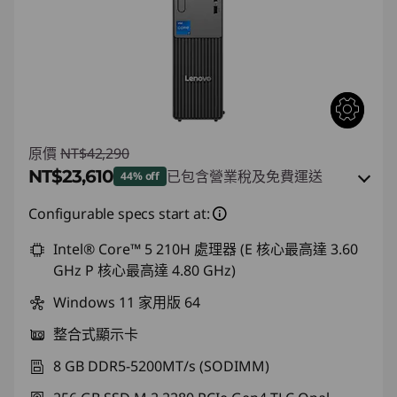
原價
NT$42,290
NT$23,610
已包含營業稅及免費運送
44% off
即時折扣： :
-NT$17,424
Configurable specs start at:
或
Intel® Core™ 5 210H 處理器 (E 核心最高達 3.60
GHz P 核心最高達 4.80 GHz)
eCoupon 折扣 :
-NT$18,680
Windows 11 家用版 64
*以上優惠僅能擇一使用
整合式顯示卡
使用優惠券 :
THINKSPECIALTW
8 GB DDR5-5200MT/s (SODIMM)