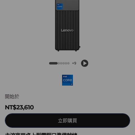
k
C
e
n
t
ThinkCentre Neo 30s Gen 5 (Intel) SFF
r
+9
e
N
開始於
e
NT$23,610
o
立即購買
3