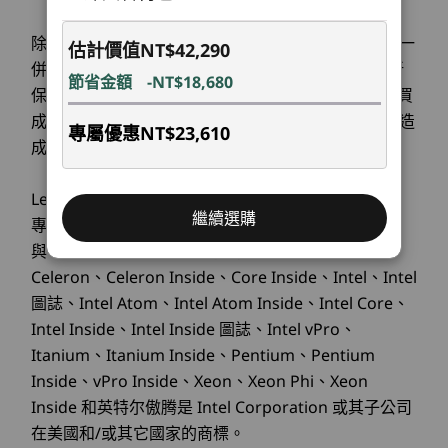
12
-
4 x USB-A（高速 USB）
M.2 PCIe SSD
背板：
(2280)
除了購買電腦時加購之保固可於電腦退貨時連同電腦一
估計價值
NT$42,290
音訊輸出
橋接裝置，破除障礙
13
-
電源輸入
併退貨。單獨於官網購買之保固服務(延長保固或更新
4 x USB-A（高速 USB）
節省金額
-NT$18,680
選購
選
保固)並不符合7天網購鑑賞期適用範圍；一旦下單購買
®
小巧規格，強力連結
HDMI
2.1（最高支援 4K@60Hz 解析度）
成功，當下保固立即生效，售出後無法接受退換貨，造
乙太網路 (RJ45)
專屬優惠
NT$23,610
成不便，敬請見諒。
選配：並列埠
透過這款小型尺寸的桌上型電腦保持連線並享受多
Explore All Desktops
選配：2 x 序列埠
裝置協作。無論是交換醫療檔案還是分享課堂筆
Lenovo 聯想標誌與 IdeaPad 是聯想 ©2008 Lenovo
視訊圖形陣列 (VGA))
記，Smart Connect 應用程式都能實現快速安全
繼續選購
專屬的註冊商標，版權所有。Microsoft，Windows
的順暢跨裝置互動。此外，專業人士可執行多工處
擴充卡槽：
與 Vista 是微軟公司專屬的註冊商標。Ultrabook、
理，透過多功能連接埠、擴充插槽和選配的 Smart
PCIe x 16 Gen 4
Cable 來提高工作效率。
Celeron、Celeron Inside、Core Inside、Intel、Intel
PCIe
圖誌、Intel Atom、Intel Atom Inside、Intel Core、
2 x M.2 PCIe SSD (2280)
Intel Inside、Intel Inside 圖誌、Intel vPro、
M.2 WiFi
Itanium、Itanium Inside、Pentium、Pentium
Inside、vPro Inside、Xeon、Xeon Phi、Xeon
內建式硬碟槽：
Inside 和英特尔傲腾是 Intel Corporation 或其子公司
3.5″ HDD
在美國和/或其它國家的商標。