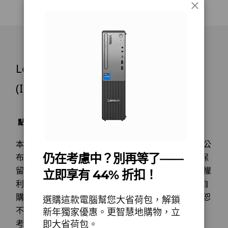
5
-
USB-C® (USB 5Gbps)
作效率
音訊
內建喇叭
開始於
開始於
開始於
ThinkCentre Neo 30s Gen 5 SFF 桌上型電腦可確
NT$23,610
NT$24,404
NT$31,
6
-
USB-A (USB 5Gbps)
電源供應裝置
保最佳效能且不過熱，這要歸功於其智慧冷卻引擎
(ICE)。即使在繁重的工作負載下，自適應冷卻模式
260W（節能 90%）
處理器
Lenovo ThinkCentre Neo 30s Gen 5
也能實現冷靜且高效的運算處理。此外，TÜV 超
7
-
USB-A (USB 5Gbps)
180W（節能 85%）
Up to Intel®
低噪聲認證讓您享受更安靜的工作空間，使團隊保
Core™ 7 processor
(Intel) SFF
240h
持專注不分心。
規格可能因地區/機型而有所不同。
8
-
音訊輸出
作業系統
點擊此處了解有關LENOVO.COM產品售價﹑限制﹑保
Up to Windows 11
連線能力
9
-
HDMI® 2.1（最高支援 4K@60Hz 解析度）
固及其他相關重要資訊
Pro
本網頁之產品價格僅供參考，實際售價以各家銷售商公
連接埠/擴充槽
仍在考慮中？別再等了——
布為準；額外的運送及處理費用將會另計。Lenovo 保
記憶體
10
-
乙太網路 (RJ45)
正面：
留不經事先通知而改變價格、規格或其他產品資訊之權
Up to 64GB
立即享有 44% 折扣！
®
(5600MHz) 2 x
USB-C
(USB 5Gbps)
利。唯筆記型電腦之電池屬消秏品，Lenovo 僅提供自
DDR5 SODIMM
2 x USB-A (USB 5Gbps)
購買日起一年保固服務；非 Lenovo 原廠銷售之產品恕
11
-
視訊圖形陣列 (VGA)
選購這款電腦幫您大省荷包，解鎖
麥克風
不提供保固服務。本網頁圖示產品外觀、顏色僅供參
新年獨家優惠。更智慧地購物，立
儲存裝置
耳機/麥克風組合
即大省荷包。
考，實際產品規格與配備，以交貨為準。
Up to 2TB Gen 4