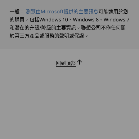
外接式硬碟槽：
一般：
瀏覽由Microsoft提供的主要訊息
可能適用於您
選配：超薄光碟機 (ODD)
的購買，包括Windows 10、Windows 8、Windows 7
讀取/寫入USB 連接埠傳輸速度為近似值， 取決於諸多因素，例如主機/周邊裝置處理能力、檔
和潛在的升級/降級的主要資訊。聯想公司不作任何關
案屬性、系統 配置與作業環境；實際速度有所不同，可能低於預期。
於第三方產品或服務的聲明或保證。
無線
值得信賴的內建安全措施
®
Intel
WiFi 6
®
Bluetooth
5.2
全方位的資料和裝置保護
回到頂部
規格可能因地區/機型而有所不同。
ThinkCentre Neo 30s Gen 5 SFF 桌上型電腦採用
ThinkShield 的軟硬體安全解決方案。韌體信賴平
台模組 (fTPM) 提供資料加密，同時 BIOS 層級的
設計
智慧 USB 保護可防止未經授權的存取。使用
Kensington Security Slot™、掛鎖環圈和入侵偵
顯示器
測開關纜線預防實體偷竊行為。
最多支援 4 個獨立螢幕
* 透過板載連接埠（1x VGA + 1x HDMI®）最多支援 2 個獨立顯示器，透過獨立顯示卡支援更