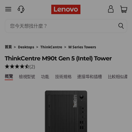
L
跳至主要內容
e
n
o
首頁
>
Desktops
>
ThinkCentre
>
M Series Towers
v
ThinkCentre M90t Gen 5 (Intel) Tower
(2)
o
概覽
檢視型號
功能
技術規格
連接埠和插槽
比較相似產
T
h
i
n