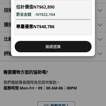
估計價值
NT$62,890
技術規格
節省金額
-NT$22,104
連接埠和插槽
效能
專屬優惠
NT$40,786
AI 驅動的效能
處理器
比較相似產品
®
最高搭載 14th Gen Intel
Core™ i9 處理器，含 Intel
使用尖端的 AI 加速功能，徹底改變每項工作以提
繼續選購
升效率。Lenovo ThinkCentre M90t Gen 5 (Intel)
®
vPro
Enterprise
3 Similiar products selected
評論
直立式專為繁重的多工處理和資料密集型任務所設
計，著重電源管理，可在有必要的時候精確地提供
作業系統
What specs do you want to compare?
即時的效能強化。
Windows 11 專業版 – Lenovo 推薦商務用 Windows 11 專
需要購物方面的協助嗎?
業版
處理器
作業系統
記憶體
儲存裝置
顯示器
Windows 11 家用版
我們電銷專員隨時為您提供幫助。
1
-
選配：薄型 ODD
Windows 11 IoT
服務時間
Mon-Fri，09：00 AM-06：00PM
專注於安全性
®
Ubuntu Linux
正在瀏覽
ThinkShield 是我們的全方位安全解決方案，確保
2
-
電源按鈕
ThinkCentre
Lenovo
ThinkCe
顯示卡
聯繫客服！