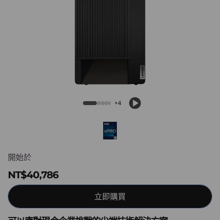
k
C
e
n
t
ThinkCentre M90t Gen 5 (Intel) Tower
r
+4
e
M
開始於
9
NT$40,786
0
立即購買
t