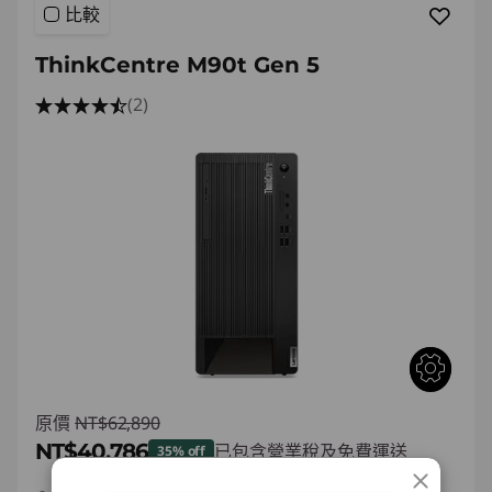
)
比較
T
ThinkCentre M90t Gen 5
o
(2)
w
e
r
原價
NT$62,890
NT$40,786
已包含營業稅及免費運送
35% off