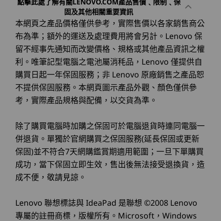
點擊此處了解有關LENOVO.COM產品售價﹑限制﹑保
固及其他相關重要資訊
技術規格可能因地區/型號而異。
作業系統
10
-
選配：Flex IO
本網頁之產品價格僅供參考，實際售價以各家銷售商公
Up to Windows 11
Pro
布為準；額外的運送及處理費用將會另計。Lenovo 保
連線功能
留不經事先通知而改變價格、規格或其他產品資訊之權
11
-
HDMI® 2.1 (最高支援 4K@60Hz 解析度)
記憶體
利。唯筆記型電腦之電池屬消秏品，Lenovo 僅提供自
Up to 128GB DDR5
連接埠/插槽
購買日起一年保固服務；非 Lenovo 原廠銷售之產品恕
前方連接埠：
12
-
2 個 DisplayPort 1.4
不提供保固服務。本網頁圖示產品外觀、顏色僅供參
考，實際產品規格與配備，以交貨為準。
®
儲存裝置
USB-C
(10Gbps)
13
-
4 個 USB-A (USB 5Gbps)
Up to 2TB M.2
絕佳處理能力
2 個 USB-A (USB 10Gbps)
除了購買電腦時加購之保固可於電腦退貨時連同電腦一
2280 Gen 4
2 個 USB-A (USB 5 Gbps)
Performance SSD
併退貨。單獨於官網購買之保固服務(延長保固或更新
ThinkCentre M90t Gen 5 (Intel) 直立式可以緊跟
/ Up to 2TB 3.5"
選配：讀卡機 (3 合 1)
14
-
乙太網路 (RJ45)
保固)並不符合7天網購鑑賞期適用範圍；一旦下單購買
著業務的快腳步，再複雜的工作也可以應對。搭載
SATA 3.0 HDD
麥克風
成功，當下保固立即生效，售出後無法接受退換貨，造
®
®
選配的進階 Intel vPro
Enterprise 技術和 Intel
複合式耳機/麥克風連接埠
成不便，敬請見諒。
15
-
選配：2 個 PS/2 連接埠 (鍵盤/滑鼠)
Core™ 處理器，這款桌機可確保卓越的效能。利
選購
選
用尖端的 AI 加速功能，加速處理每個數位工作，
背面連接埠：
Lenovo 聯想標誌與 IdeaPad 是聯想 ©2008 Lenovo
同時提升整體效能。
16
-
選配：序列埠
專屬的註冊商標，版權所有。Microsoft，Windows
4 個 USB-A，5Gbps