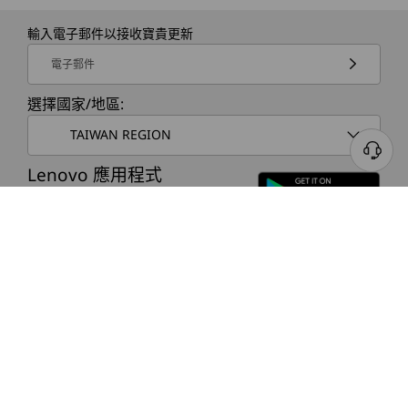
選配：2 個 x 3.5 吋 HDD
輸入電子郵件以接收寶貴更新
電子郵件
外接式機槽：
選擇國家/地區:
選配：薄型光碟機 (ODD)
TAIWAN REGION
* USB 連接埠傳輸速度為估計值，並取決於許多因素，例如主機/週邊裝置的處理能力、檔案屬
Lenovo 應用程式
性、系統配置和作業環境；實際速度會有所不同，而且可能不如預期。
在同一個地方體驗 Lenovo 產品商店和服
務。
無線功能
®
Intel
WiFi 6E*
關於聯想
®
Intel
WiFi 6
Liteon RTL8852BE WiFi 6 2 x 2 AX
產品
重視環保回收
* 6GHz WiFi 6E 運作情況取決於作業系統的支援、支援 WiFi 6E 的路由器/AP/閘道，以及區域
性法規認證和頻譜分配。
Lenovo 致力於永續發展，並採取積極的措施來減
支援與服務
少對環境的影響。ThinkCentre M90t Gen 5 直立
技術規格可能因地區/型號而異。
式桌機的機箱 85% 採用消費後再生材料 (PCC) 的
資源