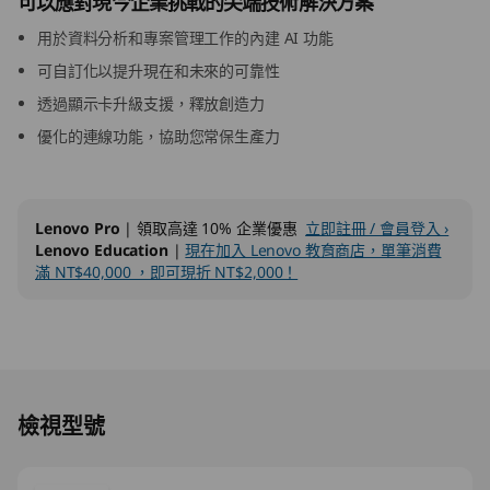
可以應對現今企業挑戰的尖端技術解決方案
G
用於資料分析和專案管理工作的內建 AI 功能
e
可自訂化以提升現在和未來的可靠性
透過顯示卡升級支援，釋放創造力
n
優化的連線功能，協助您常保生產力
5
(
Lenovo Pro
| 領取高達 10% 企業優惠
立即註冊 / 會員登入 ›
Lenovo Education
|
現在加入 Lenovo 教育商店，單筆消費
I
滿 NT$40,000 ，即可現折 NT$2,000！
n
t
Original Price 62890.00 TWD Discounted Pri
e
檢視型號
l