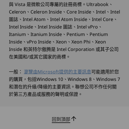
Explore All Desktops
與 Vista 是微軟公司專屬的註冊商標。Ultrabook、
2 個 DisplayPort 1.4
Celeron、Celeron Inside、Core Inside、Intel、Intel
Flex IO (DP 1.2 / HDMI 2.1 / Type-C / VGA)
17
-
選配：擴充卡插槽
增強的多功能性
圖誌、Intel Atom、Intel Atom Inside、Intel Core、
®
HDMI
2.1 (最高支援 4K@60Hz 解析度)
Intel Inside、Intel Inside 圖誌、Intel vPro、
選配：2 個序列埠
ThinkCentre M90t Gen 5 (Intel) 桌機具備方便使
18
-
Kensington Security Slot™ 安全鎖插槽
乙太網路 (RJ45)
Itanium、Itanium Inside、Pentium、Pentium
用的功能，可讓您在多部裝置之間輕鬆地共用裝置
音訊輸出
Inside、vPro Inside、Xeon、Xeon Phi、Xeon
控制、資料和螢幕投影功能。智慧纜線完美整合
選配：2 個 PS/2 連接埠
Inside 和英特尔傲腾是 Intel Corporation 或其子公司
19
-
電源輸入
®
USB-A 和 USB-C
連線，徹底改變了裝置協作的方
選配：2 個平行埠
在美國和/或其它國家的商標。
式。體驗快速資料傳輸帶來的便利性及順暢的生產
力。
擴充槽：
一般：
瀏覽由Microsoft提供的主要訊息
可能適用於您
的購買，包括Windows 10、Windows 8、Windows 7
選配：PCIe x16 Gen 4
和潛在的升級/降級的主要資訊。聯想公司不作任何關
選配：PCIe x16 Gen 4 (x4 連接)
於第三方產品或服務的聲明或保證。
選配：PCIe x1
選配：2 個 M.2 SSD Gen 4
選配：M.2 WiFi
回到頂部
內部機槽：