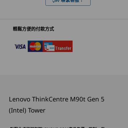
您的資料和系統受到全面保護。可信賴平台模組對
M90t Gen 5
ThinkCentre
Neo 50t
®
密碼與資料進行加密，而以 BIOS 為基礎的智慧型
Intel
UHD 770 顯示卡
(Intel) Tower
M75t Gen 5
Intel To
3
-
選配：讀卡機 (3 合 1)
USB 保護可以阻止經由週邊設備進行未經授權的
AMD Tower
®
選配：NVIDIA
GeForce RTX™ 4060
®
存取。此外，選配的 Intel vPro
技術提供多層次
®
選配：Intel
A310
(2)
(2
輕鬆方便的付款方式
的安全性，有助於防止勒索軟體、騎劫挖礦
4
-
麥克風
(cryptojacking) 等威脅。
記憶體
最高配備 128GB (5600MHz) 4 個 DDR5 UDIMM
5
-
複合式耳機/麥克風連接埠
Installed memory is actually DDR5-5600 but runs at DDR5-3600, DDR5-4000, DDR5-
6
-
USB-C®，(USB 10Gbps)
4400 due to the memory support capability of processor.
開始於
開始於
開始於
NT$40,786
NT$29,916
NT$24,
儲存裝置
7
-
2 個 USB-A (USB 10Gbps)
最高配備 2TB SATA 3.0 HDD (3.5 吋)
最高配備 2TB M.2 Gen 4 效能 SSD (2280)
處理器
Lenovo ThinkCentre M90t Gen 5
Up to 14th Gen
8
-
2 個 USB-A (USB 5Gbps)
Intel® Core™ i9
電源供應器組件
(Intel) Tower
processor with
500W (92% 能源效率)
Intel vPro®
Enterprise
9
-
音訊輸出
300W (90% 能源效率)