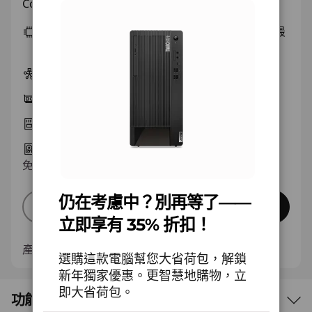
即時折扣： :
-NT$22,104
Configurable specs start at:
第 14 代 Intel® Core™ i5-14400 處理器 (E 核心最
高達 3.50 GHz P 核心最高達 4.70 GHz)
Windows 11 家用版 64
整合式顯示卡
16 GB DDR5-4400MHz (UDIMM)
512 GB SSD M.2 2280 PCIe Gen4 TLC Opal
免費
查看運送日期
預估約 6-9 天由工廠出貨
仍在考慮中？別再等了——
立即查看
組裝您的電腦
立即享有 35% 折扣！
產品編號
12V6CTO1WWTW1
選購這款電腦幫您大省荷包，解鎖
新年獨家優惠。更智慧地購物，立
即大省荷包。
功能