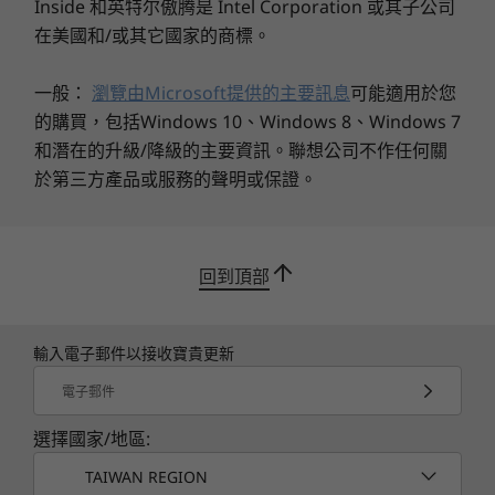
永續風格，適合您的空間
機殼中 85% 消費後內容 (PCC)
Inside 和英特尔傲腾是 Intel Corporation 或其子公司
邊框中35% PCC
在美國和/或其它國家的商標。
透過專為永續性與時尚設計的精巧桌上型電腦，展
認證/註冊
現自己的風格。 配備兩種顏色選項及可更換的前
一般：
瀏覽由Microsoft提供的主要訊息
可能適用於您
面板，採用回收材料（機殼內 85% 消費後廢棄物
®
Forest Stewardship Council
(FSC) 用於包裝
的購買，包括Windows 10、Windows 8、Windows 7
(PCC) 及 35% 邊框）製成，非常適合任何房間或辦
和潛在的升級/降級的主要資訊。聯想公司不作任何關
公室。
規格可能因地區/型號而異。
於第三方產品或服務的聲明或保證。
其他資訊
回到頂部
預先載入的軟體
Lenovo Vantage
McAfee LiveSafe™ (試用版)
輸入電子郵件以接收寶貴更新
Microsoft Office（試用版）
電子郵件
XBOX Game Pass
選擇國家/地區:
包裝內容
TAIWAN REGION
IdeaCentre Tower Gen 10 (AMD) 桌上型電腦