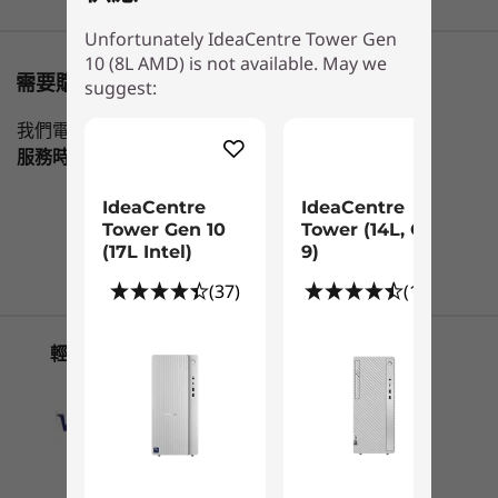
圖形
Unfortunately IdeaCentre Tower Gen
正在瀏覽
AMD Radeon™ 顯示卡
1
-
電源按鈕
10 (8L AMD) is not available. May we
IdeaCentre
IdeaCentre
IdeaCen
需要購物方面的協助嗎?
suggest:
記憶體
Tower Gen 10
Tower Gen 10
Tower (1
2
-
麥克風
(8L AMD)
(17L Intel)
Gen 9)
最高 32GB 5200MHz SODIMM DDR5
我們電銷專員隨時為您提供幫助。
服務時間
Mon-Fri，09：00 AM-06：00PM
(37)
(1
顯示器、鍵盤和滑鼠為選配，單獨銷售。
儲存空間
3
-
耳機 / 麥克風組合
最高 1TB SSD
IdeaCentre
IdeaCentre
Tower Gen 10
Tower (14L, Gen
最高 2TB HDD
聯繫客服！
(17L Intel)
9)
透過 AI 驅動的速度，釋
4
-
USB-C® (USB 5Gbps)
規格可能因地區/型號而異。
(37)
(116)
放生產力
5
-
USB-A (USB 5Gbps)
開始於
開始於
輕鬆方便的付款方式
連接性
在 IdeaCentre Tower Gen 10 這款 Copilot+ 電腦
NT$37,653
NT$24,
上，解鎖更智慧的效能。 Copilot+ 整合先進的 AI
6
-
USB-A (USB 5Gbps)
連接埠/插槽
功能，透過即時建議、日常流程自動化和個性化見
處理器
處理器
處理器
解，改善任務管理。 從最佳化工作流程到增強多
前方：
Up to AMD
Up to Intel®
Up to Inte
工處理，這款桌上型電腦全面滿足您的需求。
2 個 USB-A (USB 5Gbps)
7
-
音訊輸出
Ryzen™ AI 7 350
Core™ Ultra 7
Core™ i7-