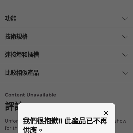
功能
技術規格
配備 AI 能力的數位中心
8L IdeaCentre Tower Gen 10 Copilot+ 電腦重新
連接埠和插槽
效能
定義了家庭運算。 搭載 AMD Ryzen™ 200 系列處
理器，配備先進的裝置上 AI 功能，提供即時回應
處理器
比較相似產品
能力、增強隱私權、流暢多工處理 – 所有這一切以
最高 AMD Ryzen™ AI 7 350
永續設計，並配備多樣化連線能力以及充足地存儲
3 Similiar products selected
和記憶體。
作業系統
Content Unavailable
最高搭載 Windows 11 專業版
評論
What specs do you want to compare?
神經處理單元 (NPU)
我們很抱歉!! 此產品已不再
Unfortunately, we don’t have any information to show
處理器
作業系統
記憶體
儲存裝置
顯示器
每秒高達 50 兆次運算 (TOPS) 的人工智慧效能
for this section
供應。