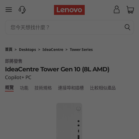
I
跳至主要內容
d
e
a
首頁
>
Desktops
>
IdeaCentre
>
Tower Series
C
即將發售
IdeaCentre Tower Gen 10 (8L AMD)
e
Copilot+ PC
n
概覽
功能
技術規格
連接埠和插槽
比較相似產品
t
r
e