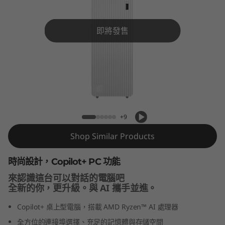
T
o
即將發售
w
e
r
IdeaCentre Tower Gen 10 (8L AMD)
G
+9
e
Shop Similar Products
n
時尚設計，Copilot+ PC 功能
1
來認識這台可以對話的電腦吧
全新的你，更升級。與 AI 攜手並進。
0
Copilot+ 桌上型電腦，搭載 AMD Ryzen™ AI 處理器
(
全方位的連接埠選擇、充足的記憶體與存儲空間