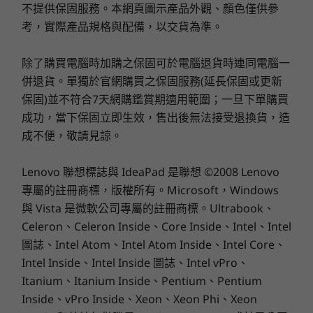
不提供保固服務。本網頁圖示產品外觀、顏色僅供參
設計
這款桌上型電腦能獲得多少存儲空間和記憶體？
考，實際產品規格與配備，以交貨為準。
透過最高 32GB DDR5 記憶體自訂，實現流暢效能，以
尺寸 (高 x 寬 x 深)
及充足的儲存選項—包括最高 1TB SSD 和 2TB HDD—
291.4mm x 339.5mm x 89.0mm / 11.47″ x 13.37″ x 3.50″
為所有檔案、應用程式和媒體提供存放。
除了購買電腦時加購之保固可於電腦退貨時連同電腦一
併退貨。單獨於官網購買之保固服務(延長保固或更新
IdeaCentre Tower Gen 10 是否具備永續發展？
重量
保固)並不符合7天網購鑑賞期適用範圍；一旦下單購買
是！ 機殼採用 85% 的消費後回收材料，邊框由 35% 的
起始重量 4.25kg / 9.37lbs
成功，當下保固立即生效，售出後無法接受退換貨，造
® 等認證，
回收材料製成。 永續包裝與 FSC
突顯出我們
成不便，敬請見諒。
對環保技術的一貫承諾。
顏色
順暢的連接能力
雲灰色
是否可以將 IdeaCentre Tower Gen 10 的外觀個人
Lenovo 聯想標誌與 IdeaPad 是聯想 ©2008 Lenovo
陽光橙色邊框（選配）
化？
專屬的註冊商標，版權所有。Microsoft，Windows
透過 Wi-Fi 6 享受卓越的速度與穩定性，且
透過 U
絕對可達。 時尚地可更換前面板提供多種顏色，包括
與 Vista 是微軟公司專屬的註冊商標。Ultrabook、
不會因不必要的中斷。
埠，輕
規格可能因地區/型號而異。
Cloud Grey 和 Sunglow Orange，讓您選擇適合空間
Celeron、Celeron Inside、Core Inside、Intel、Intel
Disp
的設計。
圖誌、Intel Atom、Intel Atom Inside、Intel Core、
永續發展
Intel Inside、Intel Inside 圖誌、Intel vPro、
Itanium、Itanium Inside、Pentium、Pentium
材料
Inside、vPro Inside、Xeon、Xeon Phi、Xeon