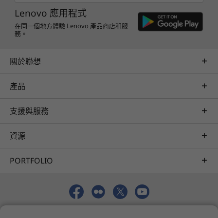
顯示器、鍵盤和滑鼠為選配，單獨銷售。
200W/260W 電源變壓器
Lenovo 應用程式
快速入門指南
在同一個地方體驗 Lenovo 產品商店和服
務。
規格可能因地區/型號而異。
信譽與合作
關於聯想
永續性
產品
我們的目標是提供更智慧的技術，為客戶、社區和
地球創造更光明、更永續的未來。正因如此，我們
支援與服務
追求業界領先的標籤與認證，彰顯我們對產品設計
永續性的承諾。 我們攜手合作，為所有人打造更
資源
智慧的未來。
瞭解更多關於我們的永續性計畫 >
PORTFOLIO
© 2026 Lenovo。保留所有權利。