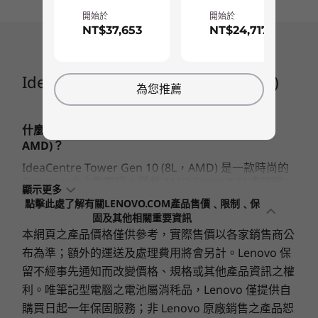
®
USB-C
(USB 5Gbps)
開始於
開始於
耳機/麥克風組合
作業系統
作業系統
作業系統
8
-
HDMI 2.1（最高支援 4K@60Hz 解析度）
NT$37,653
NT$24,717
Up to Windows 11
Up to Windows 11
Up to Win
後方：
Pro
Pro
Pro
2 個 USB-A (USB 480Mbps)
2 個 USB-A (USB 5Gbps)
9
-
DisplayPort
IdeaCentre Tower Gen 10 (8L AMD)
記憶體
記憶體
記憶體
為您推薦
RJ45
Up to 32GB
Up to 32GB
Up to 32G
音訊輸出
5600MHz
UDIMM DDR5
10
-
2 x USB-A（高速 USB）
HDMI 2.1（最高支援 4K@60Hz 解析度）
SODIMM DDR5
5600MHz
IdeaCentre Tower Gen 10 (8L，AMD) 是一款
什麼是 Lenovo IdeaCentre Tower Gen 10 (8L，
顯示器連接埠
AMD)？
儲存裝置
儲存裝置
儲存裝置
USB 連接埠傳輸速度為近似值，並取決於諸多因素，例如主機/周邊裝置處理能力、檔案屬性、
11
-
2 個 USB-A (USB 5Gbps)
IdeaCentre Tower Gen 10 (8L，AMD) 是一款時尚的
Up to 1TB SSD /
Up to 2TB SSD;
Up to 2TB 
系統配置及作業環境；實際速度有所不同，且可能低於預期。
Copilot+ 桌上型電腦，搭載 AMD Ryzen™ AI 處理器，
Up to 2TB HDD
2TB 3.5″ HDD
HDD)
顯示更多
旨在提供先進的 AI 功能、強大的效能，以及流暢的多
每款裝置的順暢連接
點擊此處了解有關LENOVO.COM產品售價﹑限制﹑保
無線通訊
工處理，適合現代家庭和辦公室使用。
12
-
乙太網路 (RJ45)
固及其他相關重要資訊
選購
選
生產力提升
WiFi 6
本網頁之產品價格僅供參考，實際售價以各家銷售商公
這款桌上型電腦提供哪些連線能力和連接埠？
Bluetooth 5.2
布為準；額外的運送及處理費用將會另計。Lenovo 保
13
-
電源輸入
IdeaCentre Tower Gen 10 提供多個前後 USB-A 連接
留不經事先通知而改變價格、規格或其他產品資訊之權
® 連接
埠、一個 USB-C
埠、HDMI 2.1、DisplayPort、
規格可能因地區/型號而異。
Explore All Desktops
利。唯筆記型電腦之電池屬消秏品，Lenovo 僅提供自
RJ45 乙太網路、音訊以及 WiFi 6 + Bluetooth 5.2。 這
些選項確保可流暢連線裝置和配件。
購買日起一年保固服務；非 Lenovo 原廠銷售之產品恕