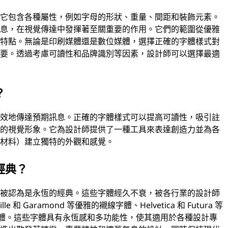
。它包含各種屬性，例如字母的形狀、重量、間距和裝飾元素。
訊息，在視覺傳達中發揮著至關重要的作用。它們的範圍從優雅
的特點。無論是印刷媒體還是數位媒體，選擇正確的字體樣式對
重要。透過考慮可讀性和品牌識別等因素，設計師可以選擇最適
？
有效地傳達預期訊息。正確的字體樣式可以提高可讀性，吸引註
力的視覺形象。它為設計師提供了一種工具來表達創造力並為各
刷材料）建立獨特的外觀和感覺。
經典？
，被認為是永恆的經典。這些字體經久不衰，被各行業的設計師
和 Garamond 等優雅的襯線字體、Helvetica 和 Futura 等
腳本字體。這些字體具有永恆感和多功能性，使其適用於各種設計專