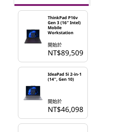
ThinkPad P16v
Gen 3 (16″ Intel)
Mobile
Workstation
開始於
NT$89,509
IdeaPad 5i 2-in-1
(14'', Gen 10)
開始於
NT$46,098