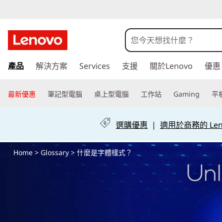
什
麼
是
跳
產品
解決方案
Services
支援
關於Lenovo
優惠
至
字
主
要
最新優惠
筆記型電腦
桌上型電腦
工作站
Gaming
平
體
內
容
樣
選購優惠
|
適用於商務的 Leno
式
Home
>
Glossary
> 什麼是字體樣式？
？