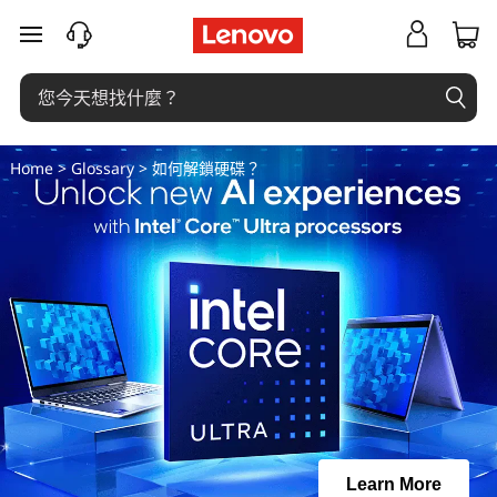
如
跳至主要內容
何
解
鎖
Home
>
Glossary
> 如何解鎖硬碟？
硬
碟
？
Learn More