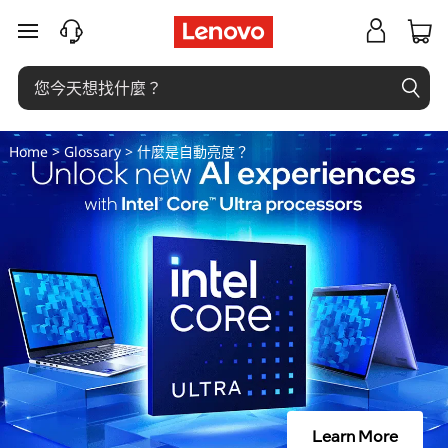
什
跳至主要內容
麼
是
自
Home
>
Glossary
> 什麼是自動亮度？
動
亮
度
？
Learn More