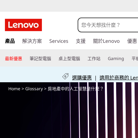
房
地
產
跳
產品
解決方案
Services
支援
關於Lenovo
優惠
至
中
主
要
最新優惠
筆記型電腦
桌上型電腦
工作站
Gaming
平
的
內
容
人
選購優惠
|
適用於商務的 Leno
Home
>
Glossary
> 房地產中的人工智慧是什麼？
工
智
慧
是