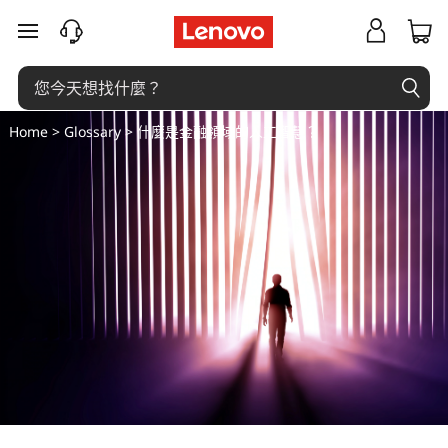
什
跳至主要內容
麼
是
Home
>
Glossary
> 什麼是金融領域的人工智慧？
金
融
領
域
的
人
工