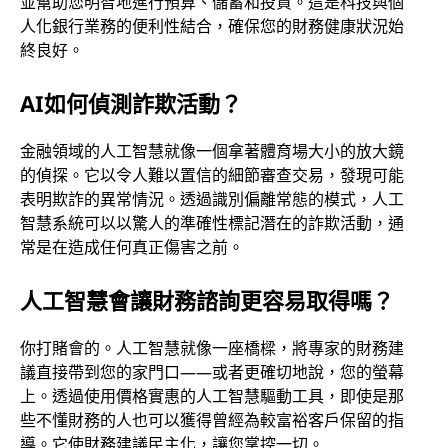
並幫助您明智地進行預算、儲蓄和投資。這是科技與個
人化銀行業務的便利性結合，確保您的財務健康狀況始
終良好。
AI如何偵測詐欺活動？
金融領域的人工智慧就像一個拿著體育場大小的放大鏡
的偵探。它以令人難以置信的細節審查交易，發現可能
表明欺詐的異常情況。透過識別偏離常態的模式，人工
智慧系統可以以驚人的準確性標記潛在的詐欺活動，通
常是在造成任何真正傷害之前。
人工智慧會讓財務諮詢更容易取得嗎？
你打賭會的。人工智慧就像一座橋樑，將專家的財務建
議直接帶到您的家門口——或者更確切地說，您的螢幕
上。透過使用價格實惠的人工智慧驅動工具，即使是那
些不懂財務的人也可以獲得曾經為較富裕客戶保留的指
導。它使財務建議民主化，讓您掌控一切。