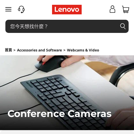
會
跳至主要內容
議
攝
像
首頁
>
Accessories and Software
>
Webcams & Video
頭
Conference Cameras