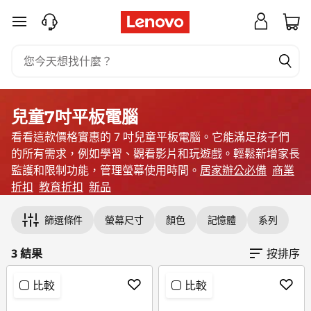
最
跳至主要內容
適
合
兒
兒童7吋平板電腦
看看這款價格實惠的 7 吋兒童平板電腦。它能滿足孩子們
童
的所有需求，例如學習、觀看影片和玩遊戲。輕鬆新增家長
的
監護和限制功能，管理螢幕使用時間。
居家辦公必備
商業
折扣
教育折扣
新品
Original Price 6401.00 TWD Discounted Price
Original Price 5800.00 TWD Discounted Pric
Original Price 29990.00 TWD Discounted Pri
小
篩選條件
螢幕尺寸
顏色
記憶體
系列
型
3 結果
按排序
平
比較
比較
板