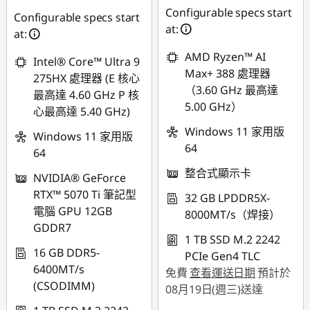
即時折扣： :
-
Configurable specs start
Configurable specs start
NT$37,485
at:
at:
AMD Ryzen™ AI
Intel® Core™ Ultra 9
Max+ 388 處理器
275HX 處理器 (E 核心
（3.60 GHz 最高達
最高達 4.60 GHz P 核
5.00 GHz）
心最高達 5.40 GHz)
Windows 11 家用版
Windows 11 家用版
64
64
整合式顯示卡
NVIDIA® GeForce
RTX™ 5070 Ti 筆記型
32 GB LPDDR5X-
電腦 GPU 12GB
8000MT/s（焊接）
GDDR7
1 TB SSD M.2 2242
16 GB DDR5-
PCIe Gen4 TLC
6400MT/s
免費
查看運送日期
預計於
(CSODIMM)
08月19日(週三)送達