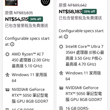
原價
NT$89,642
NT$58,183
35% off
原價
NT$83,835
已包含營業稅及免費運送
NT$54,515
34% off
已包含營業稅及免費運送
即時折扣： :
-
Configurable specs start
NT$31,459
即時折扣： :
-
at:
Configurable specs start
NT$29,320
at:
Intel® Core™ Ultra 7
356H 處理器 (E核心最
AMD Ryzen™ AI 7
高達 3.50 GHz P核心
450 處理器 (2.00 GHz
最高達 4.70 GHz)
最高達 5.10 GHz)
Windows 11 家用版
Windows 11 家用版
64
64
NVIDIA® GeForce
NVIDIA® GeForce
RTX™ 5050 筆記型電
RTX™ 5050 筆記型電
腦 GPU 8GB GDDR7
腦 GPU 8GB GDDR7
16 GB DDR5-