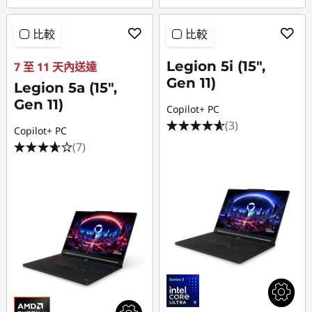
比較
比較
Legion 5i (15",
7 至 11 天內送達
Gen 11)
Legion 5a (15",
Gen 11)
Copilot+ PC
(3)
Copilot+ PC
(7)