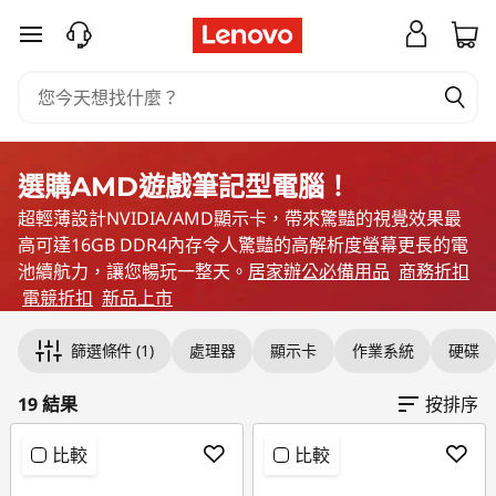
購
跳至主要內容
買
L
e
選購AMD遊戲筆記型電腦！
n
超輕薄設計NVIDIA/AMD顯示卡，帶來驚豔的視覺效果最
高可達16GB DDR4內存令人驚豔的高解析度螢幕更長的電
o
池續航力，讓您暢玩一整天。
居家辦公必備用品
商務折扣
電競折扣
新品上市
v
Original Price 77083.00 TWD Discounted Pri
Original Price 79936.00 TWD Discounted Pric
Original Price 80636.00 TWD Discounted Pri
Original Price 83035.00 TWD Discounted Pri
Original Price 83835.00 TWD Discounted Pric
Original Price 89642.00 TWD Discounted Pric
Original Price 92836.00 TWD Discounted Pri
Original Price 92983.00 TWD Discounted Pric
Original Price 95736.00 TWD Discounted Pric
Original Price 93635.00 TWD Discounted Pric
Original Price 100603.00 TWD Discounted Pr
Original Price 101293.00 TWD Discounted Pri
Original Price 90294.00 TWD Discounted Pri
Original Price 110735.00 TWD Discounted Pri
Original Price 97994.00 TWD Discounted Pric
Original Price 119625.00 TWD Discounted Pri
Original Price 126982.00 TWD Discounted Pr
Original Price 98894.00 TWD Discounted Pri
Original Price 98894.00 TWD Discounted Pri
o
篩選條件
(1)
處理器
顯示卡
作業系統
硬碟
A
19 結果
按排序
M
比較
比較