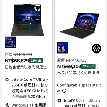
原價
NT$90,294
原價
NT$110,735
NT$68,629
23% off
NT$69,303
已包含營業稅及免費運送
37% off
已包含營業稅及免費運送
即時折扣： :
-
Intel® Core™ Ultra 7
NT$21,665
即時折扣： :
-
255HX 處理器 (E 核心
Configurable specs start
NT$41,432
最高達 4.50 GHz P 核
at:
心最高達 5.20 GHz)
Intel® Core™ Ultra 9
Windows 11 家用版
386H 處理器（E核心