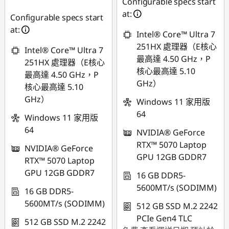
Configurable specs start
NT$37,342
即時折扣： :
-
at:
Configurable specs start
NT$37,403
at:
Intel® Core™ Ultra 7
251HX 處理器（E核心
Intel® Core™ Ultra 7
最高達 4.50 GHz，P
251HX 處理器（E核心
核心最高達 5.10
最高達 4.50 GHz，P
GHz）
核心最高達 5.10
GHz）
Windows 11 家用版
64
Windows 11 家用版
64
NVIDIA® GeForce
RTX™ 5070 Laptop
NVIDIA® GeForce
GPU 12GB GDDR7
RTX™ 5070 Laptop
GPU 12GB GDDR7
16 GB DDR5-
5600MT/s (SODIMM)
16 GB DDR5-
5600MT/s (SODIMM)
512 GB SSD M.2 2242
PCIe Gen4 TLC
512 GB SSD M.2 2242