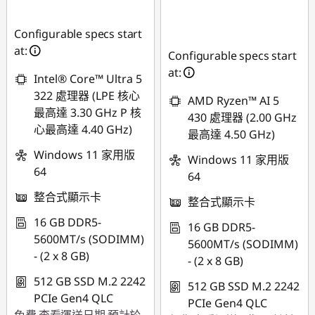
NT$12,179
即時折扣： :
-
NT$14,701
Configurable specs start
at:
Configurable specs start
at:
Intel® Core™ Ultra 5
322 處理器 (LPE 核心
AMD Ryzen™ AI 5
最高達 3.30 GHz P 核
430 處理器 (2.00 GHz
心最高達 4.40 GHz)
最高達 4.50 GHz)
Windows 11 家用版
Windows 11 家用版
64
64
整合式顯示卡
整合式顯示卡
16 GB DDR5-
16 GB DDR5-
5600MT/s (SODIMM)
5600MT/s (SODIMM)
- (2 x 8 GB)
- (2 x 8 GB)
512 GB SSD M.2 2242
512 GB SSD M.2 2242
PCIe Gen4 QLC
PCIe Gen4 QLC