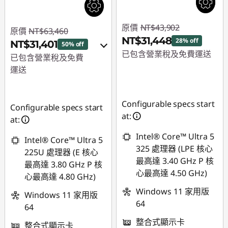
原價
NT$43,902
原價
NT$63,460
NT$31,448
28% off
NT$31,401
50% off
已包含營業稅及免費運送
已包含營業稅及免費
運送
即時折扣： :
-
NT$12,454
即時折扣： :
-
NT$32,059
Configurable specs start
Configurable specs start
at:
或
at:
Intel® Core™ Ultra 5
eCoupon 折扣 :
-
Intel® Core™ Ultra 5
325 處理器 (LPE 核心
NT$29,007
225U 處理器 (E 核心
最高達 3.40 GHz P 核
最高達 3.80 GHz P 核
*以上優惠僅能擇一使
心最高達 4.50 GHz)
心最高達 4.80 GHz)
用
Windows 11 家用版
Windows 11 家用版
64
使用優惠券 :
64
THINKSPECIALTW
整合式顯示卡
整合式顯示卡