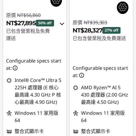
原價
NT$56,860
原價
NT$39,303
NT$27,895
50% off
NT$28,327
已包含營業稅及免費
27% off
運送
已包含營業稅及免費運送
即時折扣： :
-
即時折扣： :
-
NT$28,965
NT$10,976
Configurable specs start
或
at:
Configurable specs start
at:
eCoupon 折扣 :
-
Intel® Core™ Ultra 5
NT$26,273
225H 處理器 (E 核心
AMD Ryzen™ AI 5
最高達 4.30 GHz P 核
430 處理器 (2.00 GHz
*以上優惠僅能擇一使
心最高達 4.90 GHz)
最高達 4.50 GHz)
用
Windows 11 家用版
Windows 11 家用版
使用優惠券 :
64
64
THINKSPECIALTW
整合式顯示卡
整合式顯示卡