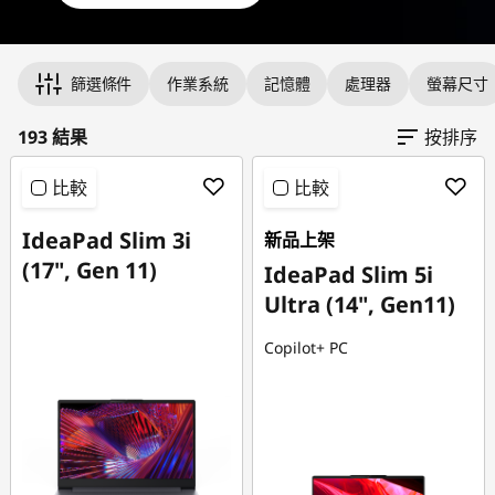
電
Original Price 35502.00 TWD Discounted Price 248
Original Price 36303.00 TWD Discounted Price 260
Original Price 56860.00 TWD Discounted Price 278
Original Price 39303.00 TWD Discounted Price 283
Original Price 63702.00 TWD Discounted Price 283
Original Price 51076.00 TWD Discounted Price 294
Original Price 55259.00 TWD Discounted Price 296
Original Price 48659.00 TWD Discounted Price 299
Original Price 44202.00 TWD Discounted Price 299
Original Price 29992.00 TWD Discounted Price 299
Original Price 44402.00 TWD Discounted Price 300
Original Price 42859.00 TWD Discounted Price 305
Original Price 76802.00 TWD Discounted Price 307
Original Price 59159.00 TWD Discounted Price 307
Original Price 42903.00 TWD Discounted Price 307
Original Price 45602.00 TWD Discounted Price 309
Original Price 66075.00 TWD Discounted Price 310
Original Price 42503.00 TWD Discounted Price 311
Original Price 63460.00 TWD Discounted Price 314
Original Price 43902.00 TWD Discounted Price 314
Original Price 44703.00 TWD Discounted Price 320
Original Price 54754.00 TWD Discounted Price 322
Original Price 44503.00 TWD Discounted Price 326
Original Price 32903.00 TWD Discounted Price 329
Original Price 49203.00 TWD Discounted Price 330
Original Price 48903.00 TWD Discounted Price 331
Original Price 45503.00 TWD Discounted Price 339
腦
篩選條件
作業系統
記憶體
處理器
螢幕尺寸
推
193 結果
按排序
薦
比較
比較
IdeaPad Slim 3i
新品上架
(17", Gen 11)
IdeaPad Slim 5i
Ultra (14", Gen11)
Copilot+ PC