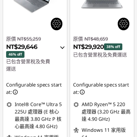
原價
NT$55,259
原價
NT$48,659
NT$29,646
NT$29,920
38% off
已包含營業稅及免費運送
46% off
已包含營業稅及免費
即時折扣： :
-
運送
NT$18,739
即時折扣： :
-
Configurable specs start
Configurable specs start
NT$23,238
at:
at:
或
Intel® Core™ Ultra 5
AMD Ryzen™ 5 220
eCoupon 折扣 :
-
225U 處理器 (E 核心
處理器 (3.20 GHz 最高
NT$25,613
最高達 3.80 GHz P 核
達 4.90 GHz)
心最高達 4.80 GHz)
*以上優惠僅能擇一使
Windows 11 家用版
用