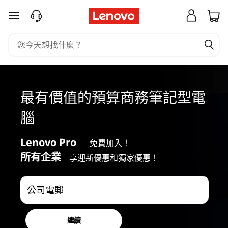
最
跳至主要內容
佳
經
濟
最有價值的預算商務筆記型電
型
腦
商
Lenovo Pro
免費加入！
務
所有企業
享迎新優惠和獨家優惠！
筆
公司電郵
記
型
繼續