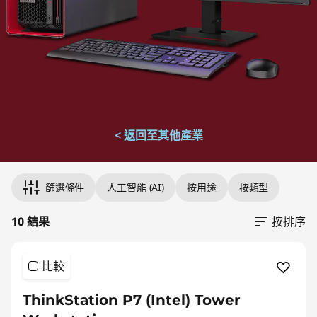
大
工
作
站
< 返回至其他產業
Original Price 163577.00 undefined Discounted Price 1635
Original Price 168054.00 undefined Discounted Price 1680
Original Price 43874.00 undefined Discounted Price 43874.
Original Price 44991.00 undefined Discounted Price 44991.
Original Price 49886.00 undefined Discounted Price 49886.
Original Price 50311.00 undefined Discounted Price 50311.
Original Price 67392.00 undefined Discounted Price 67392.
Original Price 131535.00 undefined Discounted Price 1315
Original Price 170018.00 undefined Discounted Price 1700
Original Price 206634.00 undefined Discounted Price 2066
篩選條件
人工智能 (AI)
按用途
按類型
10 結果
按排序
比較
ThinkStation P7 (Intel) Tower