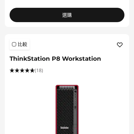
選購
比較
ThinkStation P8 Workstation
(18)