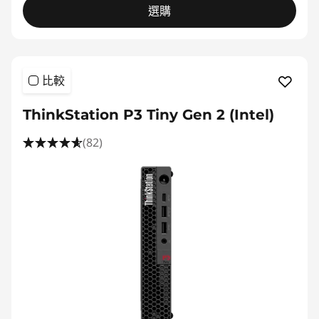
選購
比較
ThinkStation P3 Tiny Gen 2 (Intel)
(82)