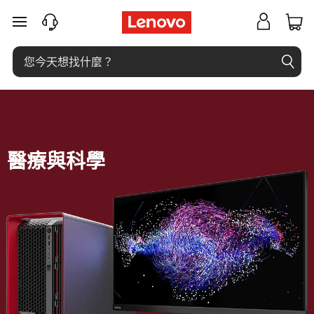
適
跳至主要內容
用
於
醫
療
醫療與科學
與
科
學
的
強