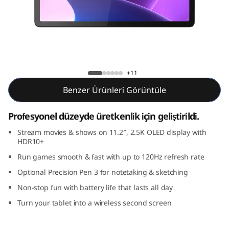
1
1
P
r
Lenovo Tab P11 Pro Gen 2
+11
o
Benzer Ürünleri Görüntüle
G
Profesyonel düzeyde üretkenlik için geliştirildi.
e
Stream movies & shows on 11.2″, 2.5K OLED display with
HDR10+
n
Run games smooth & fast with up to 120Hz refresh rate
2
Optional Precision Pen 3 for notetaking & sketching
Non-stop fun with battery life that lasts all day
Turn your tablet into a wireless second screen