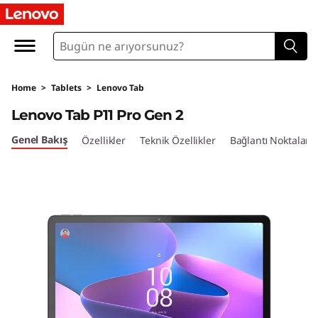
L
e
n
Home
>
Tablets
>
Lenovo Tab
o
Lenovo Tab P11 Pro Gen 2
v
Genel Bakış
Özellikler
Teknik Özellikler
Bağlantı Noktaları 
o
T
a
b
P