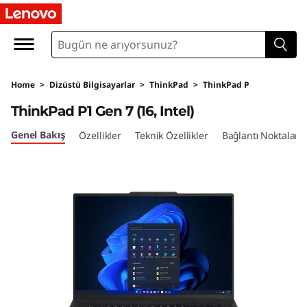
L
e
n
Home
>
Dizüstü Bilgisayarlar
>
ThinkPad
>
ThinkPad P
o
ThinkPad P1 Gen 7 (16, Intel)
v
Genel Bakış
Özellikler
Teknik Özellikler
Bağlantı Noktaları 
o
T
h
i
n