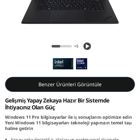
k
P
a
d
ThinkPad P1 Gen 7 (16, Intel)
+5
P
1
G
Benzer Ürünleri Görüntüle
e
Gelişmiş Yapay Zekaya Hazır Bir Sistemde
n
İhtiyacınız Olan Güç
Windows 11 Pro bilgisayarlar ile iş sonuçlarını optimize edin
7
Yeni Windows 11 bilgisayarları teknoloji yapınızın temel taşı
haline getirin
(
Yapay zeka destekli iş akışları ve profesyonel düzeyde