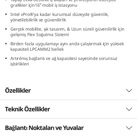
1
grafikler için16ʺ mobil iş istasyonu
Intel vPro®'ya kadar kurumsal düzeyde güvenlik,
6
yönetilebilirlik ve güvenilirlik
Gerçek mobilite, şık tasarım, & Uzun süreli güvenilirlik için
″
gelişmiş Flex Soğutma Sistemi
Birden fazla uygulamayı aynı anda çalıştırmak için yüksek
I
kapasiteli LPCAMM2 bellek
n
Artırılmış bağlantı ve ağ kapasitesi sayesinde sorunsuz
işbirlikleri
t
e
Özellikler
l
Teknik Özellikler
İyi Görünüyor - Daha da
)
İyi Performans
M
Bağlantı Noktaları ve Yuvalar
PERFORMANS