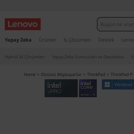
L
e
n
A
n
Yapay Zeka
Ürünler
İş Çözümleri
Destek
Leno
o
a
i
v
Hybrid AI Çözümleri
Yapay Zeka Sunucuları ve Depolama
Y
ç
e
o
r
Home
>
Dizüstü Bilgisayarlar
>
ThinkPad
>
ThinkPad P
i
T
ğ
e
h
a
t
i
l
a
n