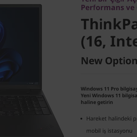
ThinkPa
Performans ve
ThinkPa
3 (16, Int
(16, Int
New Option
Windows 11 Pro bilgisay
Yeni Windows 11 bilgisa
haline getirin
Hareket halindeki p
mobil iş istasyonu