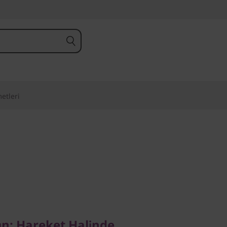
etleri
n: Hareket Halinde
ç
çın: Hareket Halinde