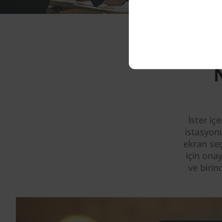
İster iç
istasyon
ekran seç
için ona
ve birin