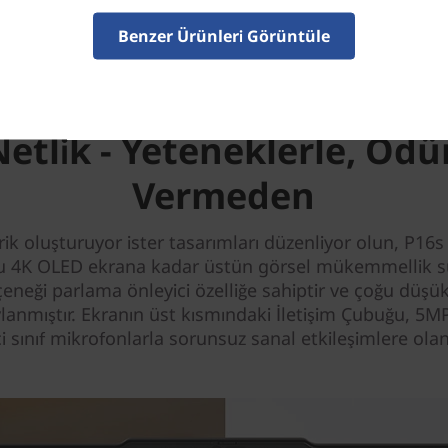
Benzer Ürünleri Görüntüle
Netlik - Yeteneklerle, Ödü
Vermeden
erik oluşturuyor ister tasarımları düzenliyor olun, P16s
u 4K OLED ekrana kadar üstün görsel mükemmellik s
eneği parlama önleyici özelliğe sahiptir ve çoğu düşük
ylanmıştır. Ekranın üst kısmındaki İletişim Çubuğu, 5
ci sınıf mikrofonlarla sorunsuz sanal etkileşimlere olan