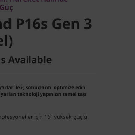
d P16s Gen
 Güç
d P16s Gen 3
el)
el)
s Available
arlar ile iş sonuçlarını optimize edin
yarları teknoloji yapınızın temel taşı
rofesyoneller için 16" yüksek güçlü