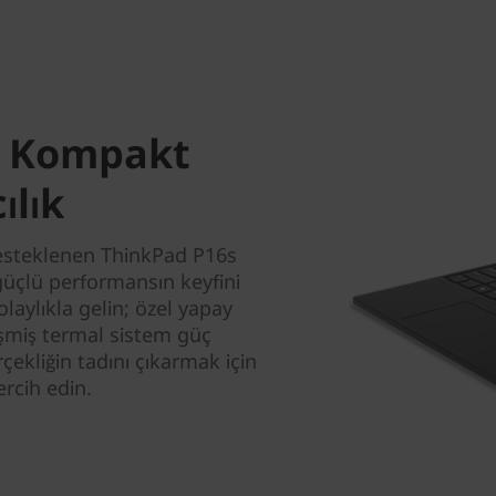
ı: Kompakt
ılık
desteklenen ThinkPad P16s
güçlü performansın keyfini
olaylıkla gelin; özel yapay
lişmiş termal sistem güç
rçekliğin tadını çıkarmak için
ercih edin.