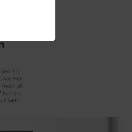
n
 Gen 3 iş
unar. Her
 mavi ışık
MP kamera
ak tanır.