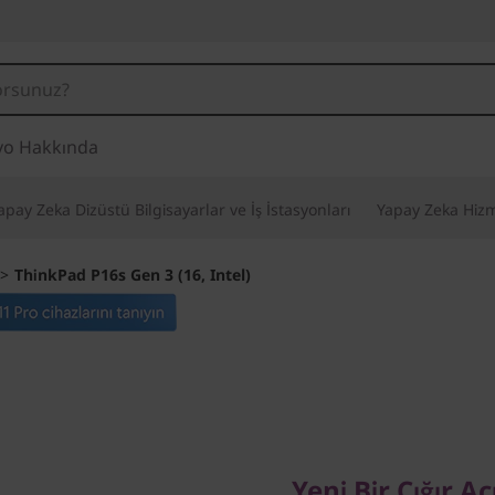
vo Hakkında
apay Zeka Dizüstü Bilgisayarlar ve İş İstasyonları
Yapay Zeka Hizm
>
ThinkPad P16s Gen 3 (16, Intel)
Yeni Bir Çığır Açı
Performans ve Gü
Yeni Bir Çığır A