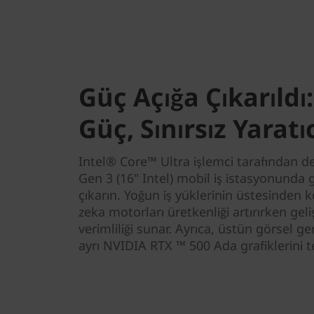
l
)
M
Güç Açığa Çıkarıld
o
Güç, Sınırsız Yaratıc
b
i
Intel® Core™ Ultra işlemci tarafından 
Gen 3 (16" Intel) mobil iş istasyonunda 
l
çıkarın. Yoğun iş yüklerinin üstesinden k
zeka motorları üretkenliği artırırken ge
e
verimliliği sunar. Ayrıca, üstün görsel ge
W
ayrı NVIDIA RTX ™ 500 Ada grafiklerini t
o
r