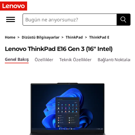
T
h
i
Home
>
Dizüstü Bilgisayarlar
>
ThinkPad
>
ThinkPad E
n
Lenovo ThinkPad E16 Gen 3 (16″ Intel)
k
Genel Bakış
Özellikler
Teknik Özellikler
Bağlantı Noktaları 
P
a
d
E
1