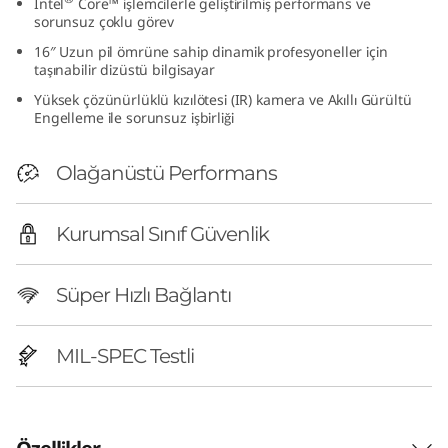
Intel
Core™ işlemcilerle geliştirilmiş performans ve
I
sorunsuz çoklu görev
16″ Uzun pil ömrüne sahip dinamik profesyoneller için
n
taşınabilir dizüstü bilgisayar
Yüksek çözünürlüklü kızılötesi (IR) kamera ve Akıllı Gürültü
t
Engelleme ile sorunsuz işbirliği
e
Olağanüstü Performans
l
Kurumsal Sınıf Güvenlik
)
|
Süper Hızlı Bağlantı
P
MIL-SPEC Testli
e
r