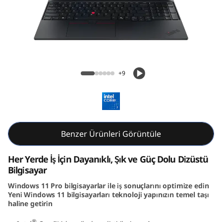
6
G
e
n
Lenovo ThinkPad E16 Gen 3 (16″ Intel)
+9
3
(
1
Benzer Ürünleri Görüntüle
6
Her Yerde İş İçin Dayanıklı, Şık ve Güç Dolu Dizüstü
i
Bilgisayar
Windows 11 Pro bilgisayarlar ile iş sonuçlarını optimize edin
n
Yeni Windows 11 bilgisayarları teknoloji yapınızın temel taşı
haline getirin
ç
®