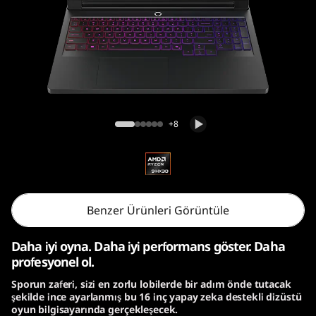
o
n
P
r
Legion Pro 7 Gen 10 (16″ AMD) Oyun
o
Dizüstü Bilgisayarı
+8
7
G
e
Benzer Ürünleri Görüntüle
n
Daha iyi oyna. Daha iyi performans göster. Daha
profesyonel ol.
1
Sporun zaferi, sizi en zorlu lobilerde bir adım önde tutacak
şekilde ince ayarlanmış bu 16 inç yapay zeka destekli dizüstü
0
oyun bilgisayarında gerçekleşecek.