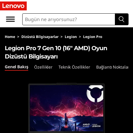
L
e
n
Home
>
Dizüstü Bilgisayarlar
>
Legion
>
Legion Pro
o
Legion Pro 7 Gen 10 (16″ AMD) Oyun
v
Dizüstü Bilgisayarı
o
Genel Bakış
Özellikler
Teknik Özellikler
Bağlantı Noktaları 
L
e
g
i