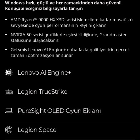
Windows hızlı, güçlü ve her zamankinden daha güvenli
(
Konuşabileceğiniz bilgisayarla tanışın
1
AMD Ryzen™ 9000 HX X3D serisi işlemcilere kadar masaüstü
seviyesinde oyun performansının keyfini çıkarın
6
NVIDIA 50 serisi grafiklerle eşleştirildiğinde, Grandmaster
statüsüne ulaşacaksınız
″
Gelişmiş Lenovo AI Engine+ daha fazla galibiyet için gerçek
zamanlı optimizasyonlar sunar
A
Lenovo AI Engine+
M
D
Legion TrueStrike
)
PureSight OLED Oyun Ekranı
|
E
Legion Space