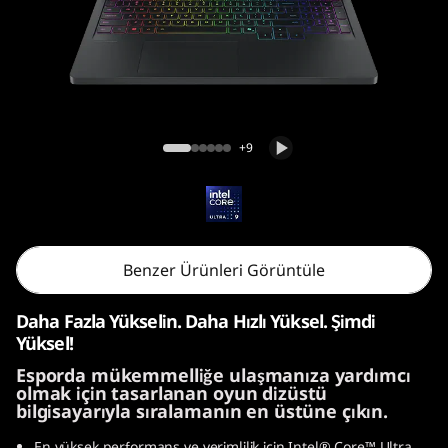
i
G
e
n
Legion Pro 5i Gen 10 (16, Intel)
+9
1
0
(
Benzer Ürünleri Görüntüle
1
Daha Fazla Yükselin. Daha Hızlı Yüksel. Şimdi
6
Yüksel!
Esporda mükemmelliğe ulaşmanıza yardımcı
″
olmak için tasarlanan oyun dizüstü
bilgisayarıyla sıralamanın en üstüne çıkın.
I
En yüksek performans ve verimlilik için Intel® Core™ Ultra