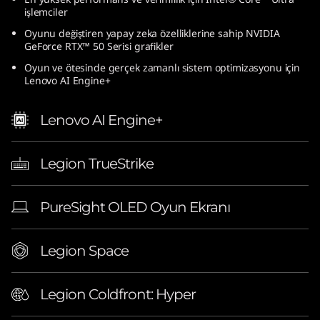
n
işlemciler
Oyunu değiştiren yapay zeka özelliklerine sahip NVIDIA
t
GeForce RTX™ 50 Serisi grafikler
Oyun ve ötesinde gerçek zamanlı sistem optimizasyonu için
e
Lenovo AI Engine+
l
Lenovo AI Engine+
)
Legion TrueStrike
|
1
PureSight OLED Oyun Ekranı
6
Legion Space
-
i
Legion Coldfront: Hyper