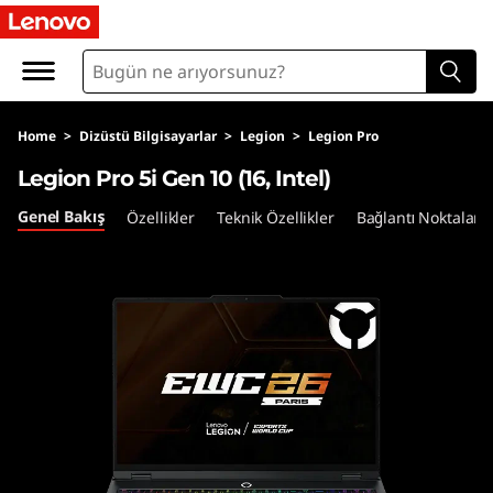
L
e
g
Home
>
Dizüstü Bilgisayarlar
>
Legion
>
Legion Pro
i
Legion Pro 5i Gen 10 (16, Intel)
o
Genel Bakış
Özellikler
Teknik Özellikler
Bağlantı Noktaları 
n
P
r
o
5