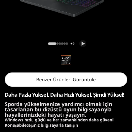
Lenovo Legion Pro 5 Gen 10 (16″ AMD)
+9
Benzer Ürünleri Görüntüle
Daha Fazla Yüksel. Daha Hızlı Yüksel. Şimdi Yüksel!
Sporda yükselmenize yardımcı olmak için
tasarlanan bu dizüstü oyun bilgisayarıyla
hayallerinizdeki hayatı yaşayın.
Windows hızlı, güçlü ve her zamankinden daha güvenli
Konuşabileceğiniz bilgisayarla tanışın