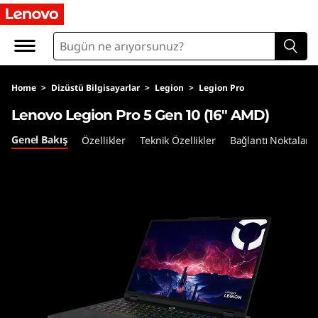
F
A
Q
Home
>
Dizüstü Bilgisayarlar
>
Legion
>
Legion Pro
s
Lenovo Legion Pro 5 Gen 10 (16″ AMD)
Genel Bakış
Özellikler
Teknik Özellikler
Bağlantı Noktaları 