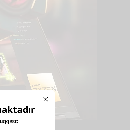
maktadır
suggest: