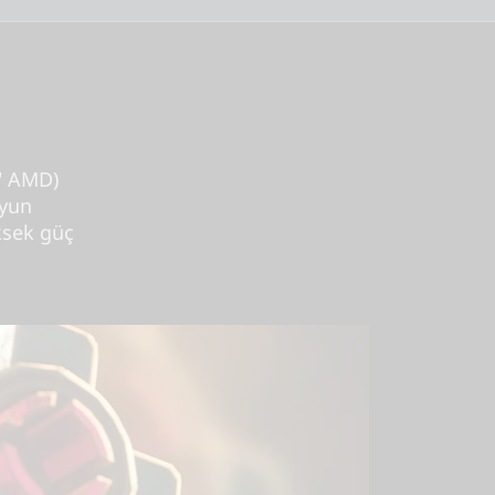
" AMD)
oyun
üksek güç