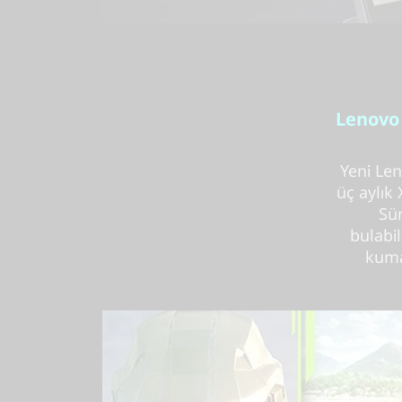
Lenovo 
Yeni Len
üç aylık
Sür
bulabil
kuma