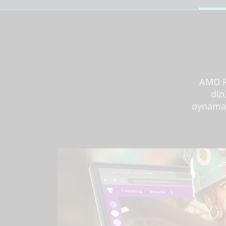
AMD R
diz
oynamanı