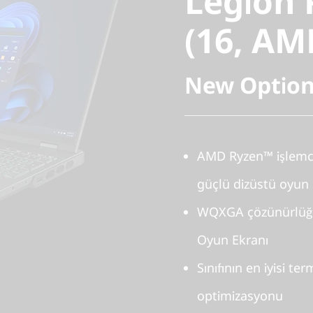
Legion 
(16, AMD
(16, AM
New Option
AMD Ryzen™ işlemci
güçlü dizüstü oyun b
WQXGA çözünürlüğe 
Oyun Ekranı
Sınıfının en iyisi t
optimizasyonu