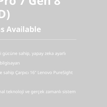
Pro 7 Gen 8
)
D)
s Available
 gücüne sahip, yapay zeka ayarlı
ilgisayarı
sahip Çarpıcı 16" Lenovo PureSight
ermal teknoloji ve gerçek zamanlı sistem