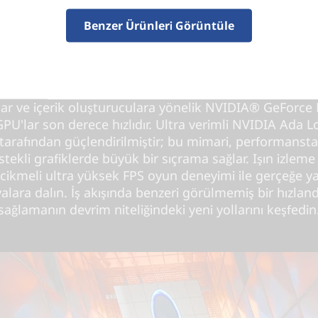
Benzer Ürünleri Görüntüle
m güce ulaşan NVIDIA® GeFo
TX™ grafik kartları. Hızdan da
fazlası.
ar ve içerik oluşturuculara yönelik NVIDIA® GeForce
GPU'lar son derece hızlıdır. Ultra verimli NVIDIA Ada L
tarafından güçlendirilmiştir; bu mimari, performanst
tekli grafiklerde büyük bir sıçrama sağlar. Işın izleme
cikmeli ultra yüksek FPS oyun deneyimi ile gerçeğe ya
alara dalın. İş akışında benzeri görülmemiş bir hızlan
sağlamanın devrim niteliğindeki yeni yollarını keşfedin