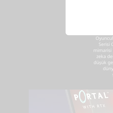
Ta
R
Oyuncul
Serisi 
mimarisi 
zeka des
düşük ge
düny