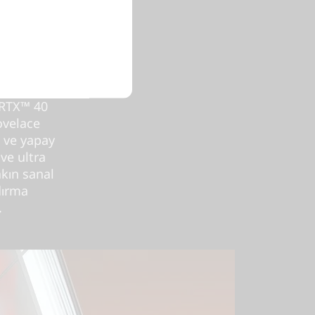
rce
ha
 RTX™ 40
ovelace
a ve yapay
 ve ultra
kın sanal
dırma
.