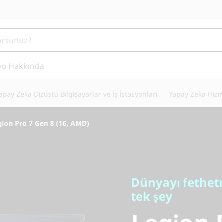
vo Hakkında
apay Zeka Dizüstü Bilgisayarlar ve İş İstasyonları
Yapay Zeka Hizm
gion Pro 7 Gen 8 (16, AMD)
Dünyayı fethetmek 
tek şey
Dünyayı fethetm
Legion P
tek şey