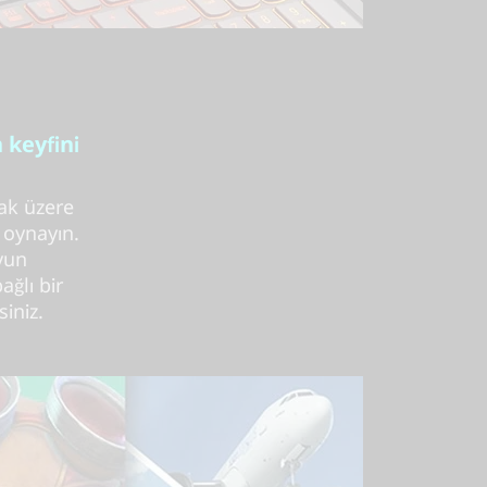
 keyfini
mak üzere
 oynayın.
oyun
ağlı bir
iniz.