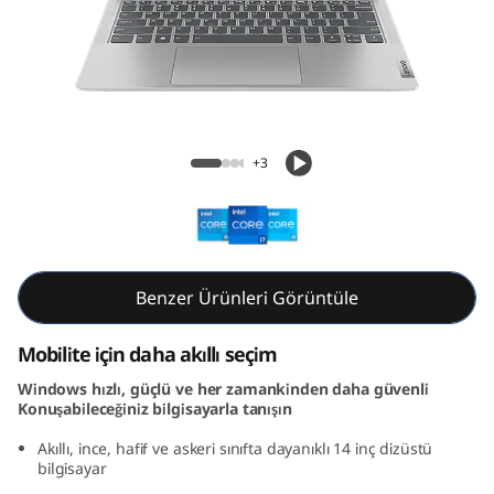
m
5
i
G
IdeaPad Slim 5i Gen 8 (14, Intel)
+3
e
n
8
Benzer Ürünleri Görüntüle
(
Mobilite için daha akıllı seçim
1
Windows hızlı, güçlü ve her zamankinden daha güvenli
Konuşabileceğiniz bilgisayarla tanışın
4
Akıllı, ince, hafif ve askeri sınıfta dayanıklı 14 inç dizüstü
,
bilgisayar