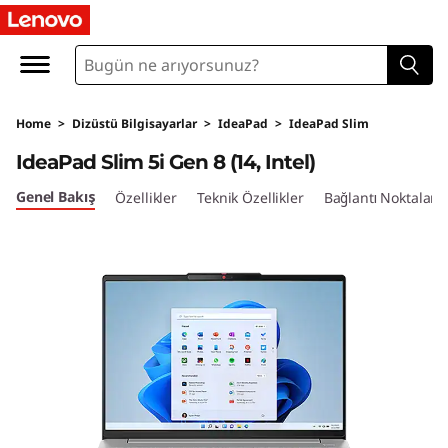
I
d
e
Home
>
Dizüstü Bilgisayarlar
>
IdeaPad
>
IdeaPad Slim
a
IdeaPad Slim 5i Gen 8 (14, Intel)
P
Genel Bakış
Özellikler
Teknik Özellikler
Bağlantı Noktaları 
a
d
S
l
i