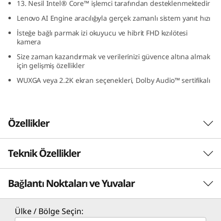
13. Nesil Intel® Core™ işlemci tarafından desteklenmektedir
I
Lenovo AI Engine aracılığıyla gerçek zamanlı sistem yanıt hızı
n
İsteğe bağlı parmak izi okuyucu ve hibrit FHD kızılötesi
kamera
t
Size zaman kazandırmak ve verilerinizi güvence altına almak
için gelişmiş özellikler
e
WUXGA veya 2.2K ekran seçenekleri, Dolby Audio™ sertifikalı
l
)
Özellikler
Teknik Özellikler
Seyahat ederken hafifliği ve dayanıklılığı
koruyun
Bağlantı Noktaları ve Yuvalar
Akıllı, güçlü ve askeri sınıfta dayanıklı IdeaPad
PERFORMANS
Slim 5i Gen 8 dizüstü bilgisayar, hareketli yaşam
tarzına ve sert darbelere dayanıklı olarak
İşlemci
Ülke / Bölge Seçin:
tasarlandı. Kolunuzun altına veya herhangi bir