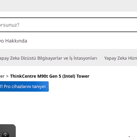
vo Hakkında
apay Zeka Dizüstü Bilgisayarlar ve İş İstasyonları
Yapay Zeka Hizm
er
>
ThinkCentre M90t Gen 5 (Intel) Tower
Günümüzün İş Zorlu
Teknoloji Çözümle