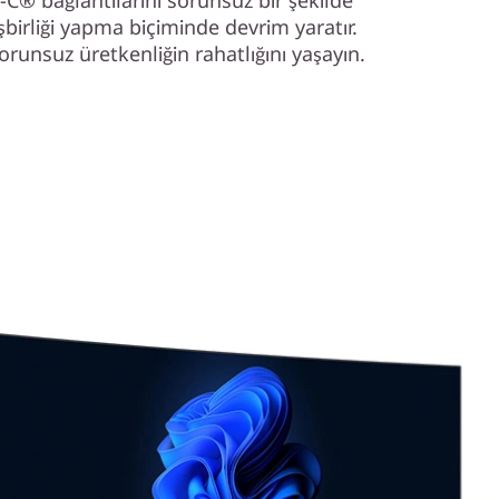
-C® bağlantılarını sorunsuz bir şekilde
şbirliği yapma biçiminde devrim yaratır.
sorunsuz üretkenliğin rahatlığını yaşayın.