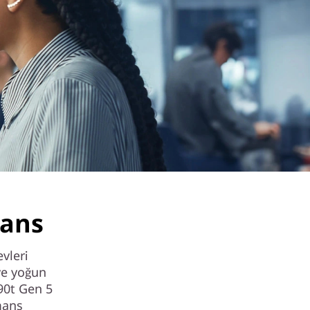
mans
evleri
ve yoğun
90t Gen 5
mans