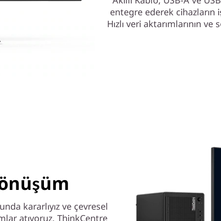
Akıllı Kablo, USB-A ve USB
entegre ederek cihazların i
Hızlı veri aktarımlarının ve 
Dönüşüm
unda kararlıyız ve çevresel
ımlar atıyoruz. ThinkCentre