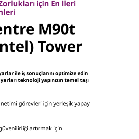
rlukları için En İleri
ntre M90t
leri
entre M90t
ntel) Tower
Intel) Tower
arlar ile iş sonuçlarını optimize edin
yarları teknoloji yapınızın temel taşı
önetimi görevleri için yerleşik yapay
üvenilirliği artırmak için