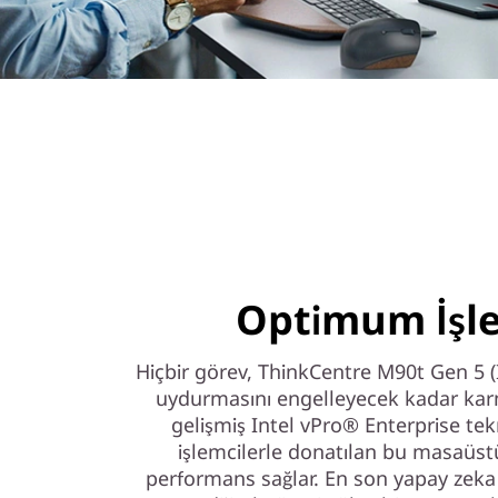
Optimum İşl
Hiçbir görev, ThinkCentre M90t Gen 5 (I
uydurmasını engelleyecek kadar karma
gelişmiş Intel vPro® Enterprise tek
işlemcilerle donatılan bu masaüstü
performans sağlar. En son yapay zeka h