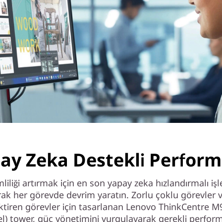
ay Zeka Destekli Perfor
liliği artırmak için en son yapay zeka hızlandırmalı işl
rak her görevde devrim yaratın. Zorlu çoklu görevler 
ektiren görevler için tasarlanan Lenovo ThinkCentre M
tel) tower, güç yönetimini vurgulayarak gerekli perfor