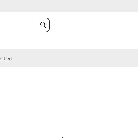
etleri
kları için En İleri
ri