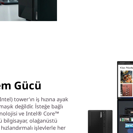
em Gücü
ntel) tower'ın iş hızına ayak
şık değildir. İsteğe bağlı
nolojisi ve Intel® Core™
 bilgisayar, olağanüstü
ızlandırmalı işlevlerle her