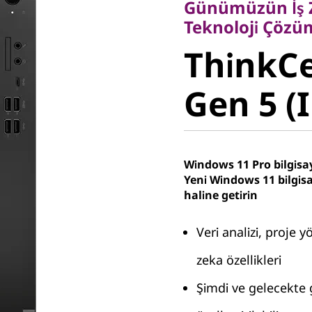
Günümüzün İş Zo
ThinkCe
Teknoloji Çözüm
ThinkC
Gen 5 (I
Gen 5 (
Windows 11 Pro bilgisay
Yeni Windows 11 bilgisa
haline getirin
Veri analizi, proje y
zeka özellikleri
Şimdi ve gelecekte g