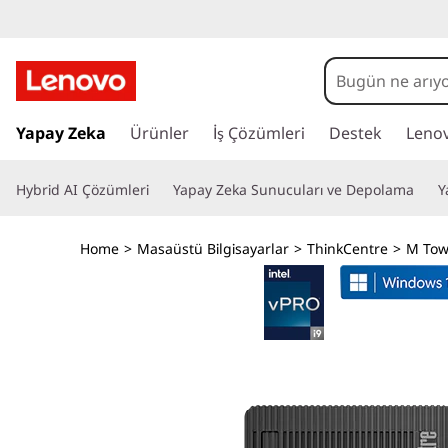
L
e
n
A
n
Yapay Zeka
Ürünler
İş Çözümleri
Destek
Leno
o
a
i
v
Hybrid AI Çözümleri
Yapay Zeka Sunucuları ve Depolama
Y
ç
e
o
r
Home
>
Masaüstü Bilgisayarlar
>
ThinkCentre
>
M Tow
i
T
ğ
e
h
a
t
i
l
a
n