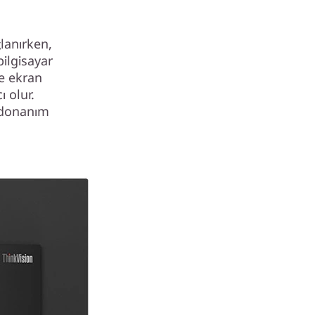
ğlanırken,
bilgisayar
ve ekran
 olur.
 donanım