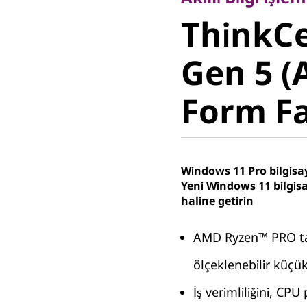
ThinkCe
ThinkC
Gen 5 (A
Gen 5 (
Form Fa
Form F
Windows 11 Pro bilgisay
Yeni Windows 11 bilgisa
haline getirin
AMD Ryzen™ PRO tar
ölçeklenebilir küçük
İş verimliliğini, CP