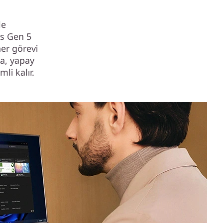
le
5s Gen 5
her görevi
ca, yapay
li kalır.