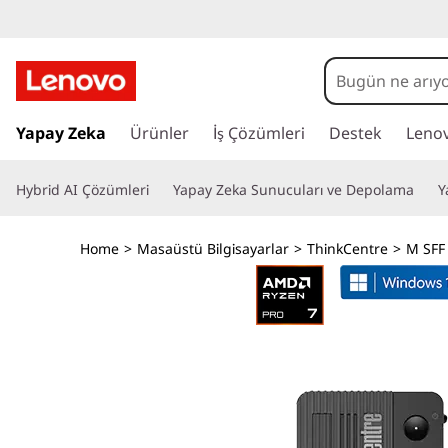
L
e
n
A
n
Yapay Zeka
Ürünler
İş Çözümleri
Destek
Leno
o
a
i
v
Hybrid AI Çözümleri
Yapay Zeka Sunucuları ve Depolama
Y
ç
e
o
r
Home
>
Masaüstü Bilgisayarlar
>
ThinkCentre
>
M SFF
i
T
ğ
e
h
a
t
i
l
a
n