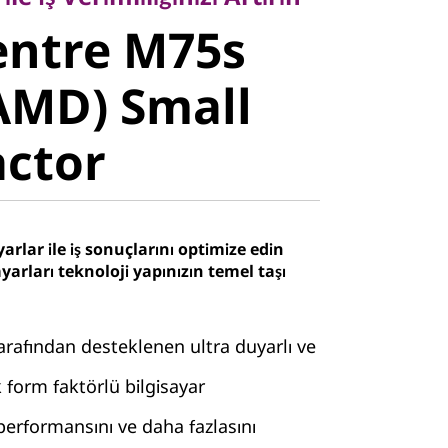
ntre M75s
entre M75s
MD) Small
AMD) Small
ctor
actor
arlar ile iş sonuçlarını optimize edin
yarları teknoloji yapınızın temel taşı
afından desteklenen ultra duyarlı ve
 form faktörlü bilgisayar
U performansını ve daha fazlasını