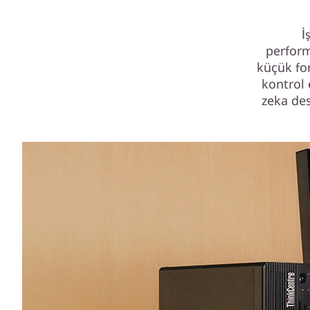
F
F
İ
perform
küçük for
kontrol 
zeka des