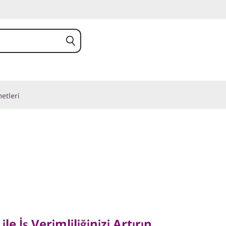
etleri
e İş Verimliliğinizi Artırın
 ile İş Verimliliğinizi Artırın