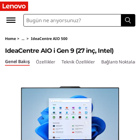
I
d
e
Home
>
...
>
IdeaCentre AIO 500
a
IdeaCentre AIO i Gen 9 (27 inç, Intel)
C
Genel Bakış
Özellikler
Teknik Özellikler
Bağlantı Noktaları 
e
n
t
r
e