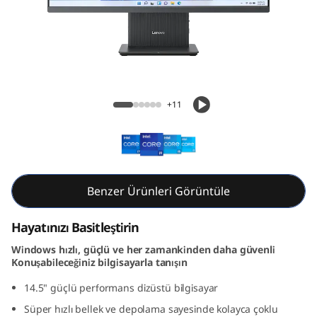
A
I
O
i
IdeaCentre AIO i Gen 9 (27 inç, Intel)
+11
G
e
n
Benzer Ürünleri Görüntüle
9
Hayatınızı Basitleştirin
(
Windows hızlı, güçlü ve her zamankinden daha güvenli
Konuşabileceğiniz bilgisayarla tanışın
2
14.5" güçlü performans dizüstü bilgisayar
7
Süper hızlı bellek ve depolama sayesinde kolayca çoklu