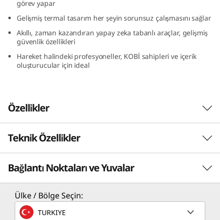
görev yapar
″
Gelişmiş termal tasarım her şeyin sorunsuz çalışmasını sağlar
I
Akıllı, zaman kazandıran yapay zeka tabanlı araçlar, gelişmiş
güvenlik özellikleri
n
Hareket halindeki profesyoneller, KOBİ sahipleri ve içerik
oluşturucular için ideal
t
e
Özellikler
l
)
Teknik Özellikler
Renkli Sinema, Rahat İzleme
IdeaCentre AIO i Gen 9’un geniş QHD
Bağlantı Noktaları ve Yuvalar
PERFORMANS
ekranında akıcı bir yenileme hızı ve gerçekçi
renk tonlarıyla büyüleyici görseller keşfedin.
Ayrıca, Harman® ses teknolojisiyle desteklenen
İşlemci
Ülke / Bölge Seçin:
hoparlörler ve düşük mavi ışık teknolojisi
Intel® Core™ i9-13900H
TURKIYE
sayesinde, göz konforundan ödün vermeden
Intel® Core™ i7-13620H