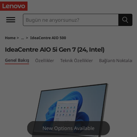
I
d
e
Home
>
...
>
IdeaCentre AIO 500
a
IdeaCentre AIO 5i Gen 7 (24, Intel)
C
Genel Bakış
Özellikler
Teknik Özellikler
Bağlantı Noktaları 
e
n
t
r
e
New Options Available