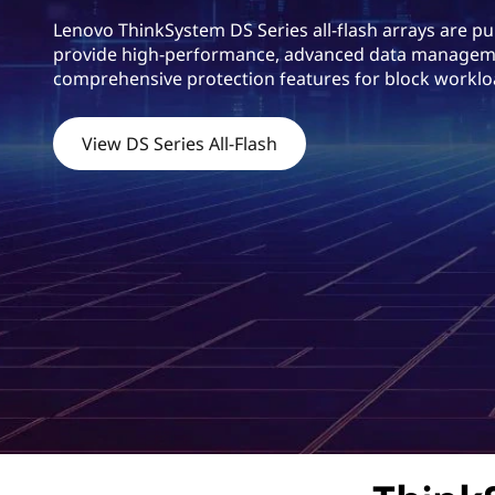
m
Lenovo ThinkSystem DS Series all-flash arrays are pu
D
provide high-performance, advanced data managem
comprehensive protection features for block worklo
S
S
View DS Series All-Flash
e
r
i
e
s
H
y