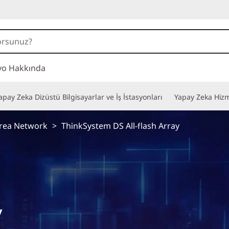
vo Hakkında
apay Zeka Dizüstü Bilgisayarlar ve İş İstasyonları
Yapay Zeka Hizm
area Network
>
ThinkSystem DS All-flash Array
y