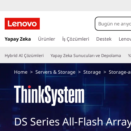
T
h
i
A
n
Yapay Zeka
Ürünler
İş Çözümleri
Destek
Leno
n
a
i
k
Hybrid AI Çözümleri
Yapay Zeka Sunucuları ve Depolama
Y
ç
e
S
r
Home
>
Servers & Storage
>
Storage
>
Storage-
i
y
ğ
e
s
a
t
t
l
a
e
DS Series All-Flash Arra