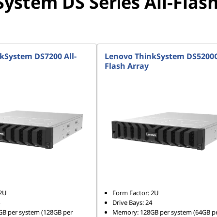
ystem DS Series All-Flas
kSystem DS7200 All-
Lenovo ThinkSystem DS5200C 
Flash Array
 2U
Form Factor: 2U
Drive Bays: 24
B per system (128GB per
Memory: 128GB per system (64GB p