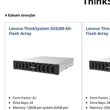
ThinkS
b
r
4
Eşleşen sonuçlar
i
Lenovo ThinkSystem DS5200 All-
Lenovo Thin
Flash Array
Flash Array
d
F
l
a
s
h
Form Factor: 2U
Form Factor:
A
Drive Bays: 24
Drive Bays: 24
Memory: 128GB per system (64GB per
Memory: 256G