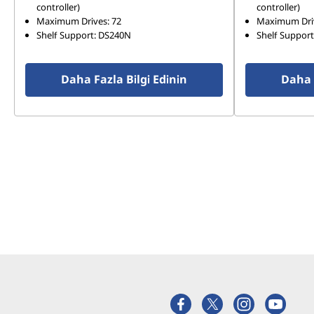
r
controller)
controller)
Maximum Drives: 72
Maximum Driv
r
Shelf Support: DS240N
Shelf Suppor
a
Daha Fazla Bilgi Edinin
Daha F
y