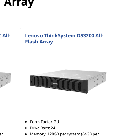
h Array
All-
Lenovo ThinkSystem DS3200 All-
Flash Array
Form Factor: 2U
Drive Bays: 24
er
Memory: 128GB per system (64GB per