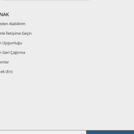
NAK
den Alabilirim
mle İletişime Geçin
n Uygunluğu
n Geri Çağırma
umlar
ek (En)