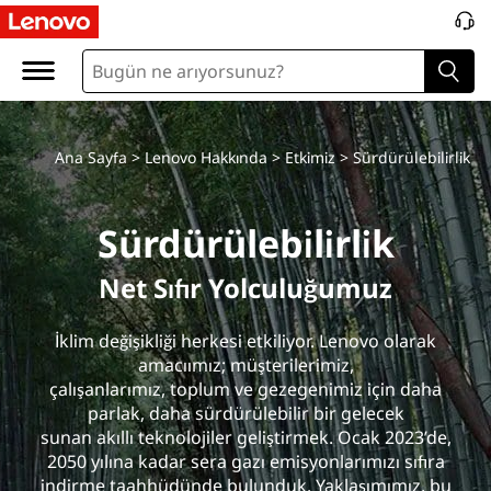
S
u
s
t
Ana Sayfa
>
Lenovo Hakkında
>
Etkimiz
> Sürdürülebilirlik
a
Sürdürülebilirlik
i
Net Sıfır Yolculuğumuz
n
İklim değişikliği herkesi etkiliyor. Lenovo olarak
a
amacıımız; müşterilerimiz,
b
çalışanlarımız, toplum ve gezegenimiz için daha
parlak, daha sürdürülebilir bir gelecek
i
sunan akıllı teknolojiler geliştirmek. Ocak 2023’de,
2050 yılına kadar sera gazı emisyonlarımızı sıfıra
indirme taahhüdünde bulunduk. Yaklaşımımız, bu