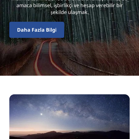
l
amaca bilimsel, işbirlikçi ve hesap verebilir bir
i
şekilde ulaşmak.
t
Daha Fazla Bilgi
y