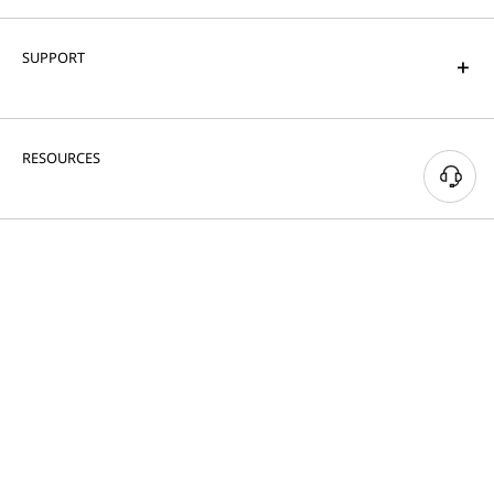
SUPPORT
RESOURCES
PORTFOLIO
© 2026 Lenovo สงวนลิขสิทธิ์ทั้งหมด
ความเป็นส่วนตัว
แผนที่เว็บไซต์
เงื่อนไขการใช้งาน