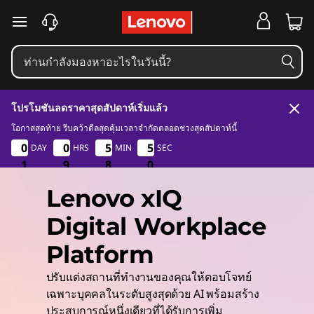
ข้ามไปที่เนื้อหาหลัก
โปรโมชันลดราคาสุดสัปดาห์เริ่มแล้ว
โอกาสสุดท้าย รีบคว้าดีลสุดคุ้มเวลาจำกัดตลอดช่วงสุดสัปดาห์นี้
1
9
8
8
0
0
0
0
0
0
0
0
5
5
5
5
4
4
5
5
DAY
HRS
MIN
SEC
1
1
1
9
9
9
8
8
8
8
0
0
Lenovo xIQ
Digital Workplace
Platform
ปรับแต่งสถานที่ทำงานของคุณให้ตอบโจทย์
เฉพาะบุคคลในระดับสูงสุดด้วย AI พร้อมสร้าง
ประสบการณ์หนึ่งเดียวที่ได้รับการเพิ่ม