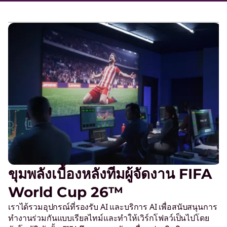
n
s
i
d
e
®
ขุมพลังเบื้องหลังทีมผู้จัดงาน FIFA
&
World Cup 26™
F
เราได้รวมอุปกรณ์ที่รองรับ AI และบริการ AI เพื่อสนับสนุนการ
ทำงานร่วมกันแบบเรียลไทม์และทำให้เวิร์กโฟลว์เป็นไปโดย