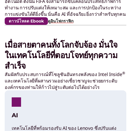
อัตโนมัติ ดังนั้น FIFA จึงสามารถขับเคลื่อนประสิทธิภาพการ
I
ทำงาน การปรับแต่งให้เหมาะสม และการปกป้องในระหว่าง
การแข่งขันได้ดียิ่งขึ้น นั่นคือ AI ที่อัจฉริยะยิ่งกว่าสำหรับทุกคน
F
ดาวน์โหลด Ebook
ดูอินโฟกราฟิก
A
เมื่อสายตาคนทั้งโลกจับจ้อง มั่นใจ
a
ในเทคโนโลยีที่ตอบโจทย์ทุกความ
สำเร็จ
r
®
สัมผัสกับประสบการณ์ที่โซลูชันอันทรงพลังของ Intel Inside
และเทคโนโลยีที่ผสานรวมอย่างเชี่ยวชาญจะช่วยยกระดับ
e
องค์กรของท่านให้ก้าวไปสู่ระดับต่อไปได้อย่างไร
d
AI
e
เทคโนโลยีที่พร้อมรองรับ AI ของ Lenovo ซึ่งปรับแต่ง