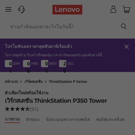
เ
ข้ามไปที่เนื้อหาหลัก
วิ
ร์
โปรโมชันลดราคาสุดสัปดาห์เริ่มแล้ว
ก
โอกาสสุดท้าย รีบคว้าดีลสุดคุ้มเวลาจำกัดตลอดช่วงสุดสัปดาห์นี้
1
6
1
0
0
0
0
0
0
0
0
0
0
0
0
0
1
2
2
1
DAY
HRS
MIN
SEC
ส
9
1
1
1
6
6
6
1
1
1
9
0
เ
หน้าแรก
>
เวิร์คสเตชั่น
>
ThinkStation P Series
ตัวเลือกใหม่พร้อมใช้งาน
ต
เวิร์กสเตชัน ThinkStation P350 Tower
(51)
ชั
ภาพรวม
ลักษณะ
ข้อระบุเฉพาะทางเทคนิค
พอร์ตและสล็อต
เป
น