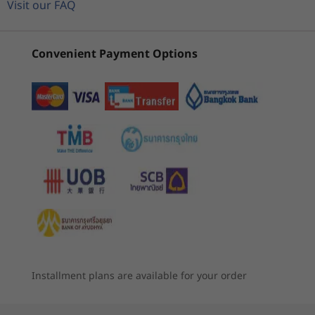
Visit our FAQ
2 Intel
Gen 2 (In
อิสระ (ISV) ที่ได้รับการรับรองอีกด้วย (ดูรายการ
พื้นที่จัดเก็บข้อมูล
Workstation
ซอฟต์แวร์ในข้อมูลจำเพาะทางเทคนิค)
3
-
ตัวอ่านการ์ด SD
SSD M.2 NVMe PCIe Gen 4 สูงสุด 6TB
(51)
(33)
(1
Convenient Payment Options
SSD 3.5 นิ้ว สูงสุด 12TB
SSD 2.5 นิ้ว สูงสุด 4TB
แสดงพร้อมคีย์บอร์ดเสริม เมาส์ไร้สาย และจอภาพที่จำหน่ายแยกต่างหาก
4
-
ช่องเสียบไมโครโฟน
กราฟิก
5
-
หูฟัง/ไมค์แบบคอมโบ
®
Intel
UHD Graphics ในตัว
®
NVIDIA
RTX™ A5000
เริ่มต้นที่
เริ่มต้นที่
®
6
-
USB-C 3.2 Gen 2
NVIDIA
RTX™ A4000
฿51,225.58
฿51,843
®
NVIDIA
P2200
®
NVIDIA
T1000
7
-
2 x USB-A 3.2 Gen 1
หน่วยประมวลผล
®
NVIDIA
T600
สูงสุด Intel®
Xeon® W-1390P
®
NVIDIA
T400
8
-
2 x USB-A 3.2 Gen 2
(3.5GHz, สูงสุด
Installment plans are available for your order
5.3GHz พร้อม
การรักษาความปลอดภัย
Turbo Boost, 8
คอร์, 16 เธรด, แคช
9
-
พอร์ตอนุกรม
Trusted Platform Module (TPM) 2.0
16MB)