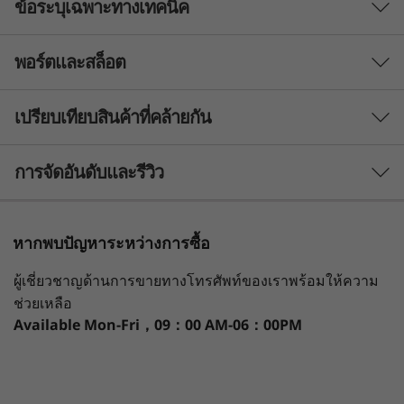
ข้อระบุเฉพาะทางเทคนิค
พอร์ตและสล็อต
โปรเซสเซอร์
®
®
สูงสุด Intel
Xeon
W-1390P(3.5GHz, สูงสุด 5.3GHz พร้อม
เปรียบเทียบสินค้าที่คล้ายกัน
Turbo Boost, 8 คอร์, 16 เธรด,แคช 16MB)
®
®
สูงสุด Intel
Core™ i9-11900K vPro
(3.5GHz, สูงสุด
3 Similiar products selected
การจัดอันดับและรีวิว
5.3GHz พร้อม Turbo Boost, 8 คอร์, 16 เธรด, แคช 16MB)
What specs do you want to compare?
ระบบปฏิบัติการ
หากพบปัญหาระหว่างการซื้อ
Windows 11 Pro for Workstations
หน่วยประมวลผล
ระบบปฏิบัติการ
หน่วยความจำ
®
®
Ubuntu
Linux
(ใช้ได้ผ่านการโหลดที่มาพร้อมเครื่อง ซึ่ง
ผ่านการรับรอง ISV
ผู้เชี่ยวชาญด้านการขายทางโทรศัพท์ของเราพร้อมให้ความ
แตกต่างกันไปตามการกำหนดค่า)
ช่วยเหลือ
ThinkStation P350 Tower ได้รับการออกแบบมาให้
®
®
Red Hat
Enterprise Linux
(ผ่านการรับรอง)
Available
Mon-Fri，09：00 AM-06：00PM
กำลังดูอยู่
1
-
ปุ่มเปิด/ปิดเครื่อง
ใช้งานได้หลากหลายรูปแบบและมีความล้ำสมัย เป็น
เวิร์กสเตชัน
Lenovo
Lenovo
โซลูชันของเวิร์กสเตชันที่เหมาะสำหรับนักออกแบบ
หน่วยความจำ
ThinkStation
ThinkStation
ThinkSta
วิศวกร นักศึกษา และบริษัทขนาดเล็กถึงขนาดกลาง
DDR4 สูงสุด 128GB (3200MHz)
2
-
อุปกรณ์เสริม Flex Bay
P350 Tower
P3 Tower Gen
P3 Ultra
ยิ่งไปกว่านั้น ระบบนี้ยังมีกลุ่มผู้จำหน่ายซอฟต์แวร์