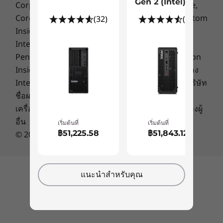
ด้านหน้า:
Gen 2 (Intel)
Corporation. Ultrabook, Celeron, Celeron Inside,
USB-C 3.2 Gen 2
Core Inside, Intel, Intel Logo, Intel Atom, Intel Atom
(32)
(12)
2 x USB-A 3.2 Gen 2
Inside, Intel Core, Intel Inside, Intel Inside Logo,
2 x USB-A 3.2 Gen 1
Intel vPro, Itanium, Itanium Inside, Pentium,
หูฟัง/ไมค์แบบคอมโบ
Pentium Inside, vPro Inside, Xeon, Xeon Phi, Xeon
ด้านหลัง:
Inside and Intel Optane เป็นเครื่องหมายการค้าของ
4 x USB-A 3.2 Gen 1
Intel Corporation ในสหรัฐฯ และประเทศอื่นๆ ชื่อบริษัท
สัญญาณเสียงออก
ชื่อผลิตภัณฑ์ หรือชื่อบริการอื่นใดอาจเป็น
2 x DisplayPort (อุปกรณ์เสริม: DP ที่ 3)
RJ45 (1GB Ethernet)
เครื่องหมายการค้าหรือเครื่องหมายการให้บริการของผู้
พอร์ตอนุกรม (อุปกรณ์เสริม: พอร์ตอนุกรมที่ 2)
อื่น
เริ่มต้นที่
เริ่มต้นที่
อุปกรณ์เสริม: Thunderbolt™ 4
฿51,225.58
฿51,843.12
© 2016 Lenovo สงวนลิขสิทธิ์
ความเร็วในการถ่ายโอนของพอร์ต USB เป็นค่าโดยประมาณและขึ้นอยู่กับหลายปัจจัย เช่น ความ
สามารถในการประมวลผลของอุปกรณ์โฮสต์/อุปกรณ์ต่อพ่วง คุณลักษณะของไฟล์ การกำหนดค่า
ระบบ และสภาพแวดล้อมการทำงาน ทั้งนี้ ความเร็วในการใช้งานจริงจะแตกต่างกันไปและอาจ
แนะนำสำหรับคุณ
กลับไปด้านบน
น้อยกว่าที่คาดไว้
ขยายได้และทนทาน
ISV Certifications
การเข้าถึงส่วนประกอบได้อย่างง่ายดายนั้น
®
Adobe