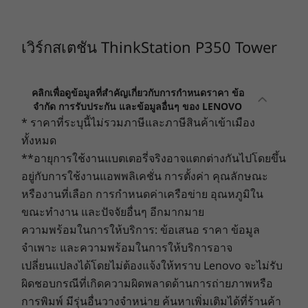
BIOS ที่รักษาตัวเองได้
Supervisor ซึ่งปิดกั้นและป้องกันการเข้าถึงข้อมูลการตั้งค่า
ระบบปฏิบัติการ
สามารถปรับให้เหมาะกับเวิร์กโฟลว์ของคุณได้
10
-
สัญญาณเสียงออก
BIOS
เวิร์กสเตชัน ThinkStation P350 Tower
Windows 10 Pro
System Management Password ซึ่งทำหน้าที่คล้ายกับ
for Workstations
ThinkStation P350 Tower มีระบบปฏิบัติการให้
Supervisor แต่มีสิทธิ์น้อยกว่า
11
-
2 x DisplayPorts
®
เลือกแบบ Windows หรือ Linux
ระบบปฏิบัติการ
Power-on Password (POP) ซึ่งจะถามรหัสผ่านโดยตรงหลัง
คลิกเพื่อดูข้อมูลที่สำคัญเกี่ยวกับการกำหนดราคา ข้อ
หน่วยความจำ
ตัวเลือกหน่วยความจำ ECC หรือหน่วยความจำที่
จำกัด การรับประกัน และข้อมูลอื่นๆ ของ LENOVO
จากกดปุ่มเปิด/ปิด
DDR4 สูงสุด 128GB
ไม่ใช่ ECC (ขึ้นอยู่กับการเลือกโปรเซสเซอร์) และตัว
(3200MHz)
* ราคาที่ระบุนี้ไม่รวมภาษีและภาษีสินค้าเข้าเมือง
12
-
ตัวเชื่อมต่อเสริม
รองรับการล็อคแบบอิเล็กทรอนิกส์
เลือกแหล่งจ่ายไฟฟ้าที่มีประสิทธิภาพสูง นอกจากนี้
ทั้งหมด
รองรับการบูตที่ปลอดภัยของ UEFI
®
ยังสามารถเลือกโปรเซสเซอร์ได้สูงสุด Intel
Core™
การจัดเก็บข้อมูล
การป้องกันรหัสผ่าน HDD สำหรับข้อมูล HDD
**อายุการใช้งานแบตเตอรี่จริงอาจแตกต่างกันไปโดยขึ้น
13
-
ตัวเชื่อมต่อเสริม
Up to 6TB M.2
®
®
®
i9 vPro
Gen 11 หรือ Intel
Xeon
. รองรับกราฟิก
รองรับการอัปเดตเฟิร์มแวร์ Windows UEFI
อยู่กับการใช้งานแอพพลิเคชั่น การตั้งค่า คุณลักษณะ
NVMe PCIe Gen 4
รองรับ Windows Device Guard
®
ระดับมืออาชีพ รวมถึง NVIDIA
ตัวเลือกกราฟิกรวม
หรืองานที่เลือก การกำหนดค่าเครือข่าย อุณหภูมิใน
SSD
การตรวจจับการเปิดฝาตัวเครื่อง
® ที่พร้อมรองรับ VR อันทรงพลัง
ขณะทำงาน และปัจจัยอื่นๆ อีกมากมาย
14
-
RJ45 ethernet
ถึง NVIDIA
RTX™ A5000
ระบบป้องกัน USB อัจฉริยะ
ความพร้อมในการให้บริการ: ข้อเสนอ ราคา ข้อมูล
ร้านค้า
ร้านค
ช่องเสียบล็อค Kensington
จำเพาะ และความพร้อมในการให้บริการอาจ
15
-
2 x USB-A 3.2 Gen 1
อุปกรณ์เสริม: ล็อคแผงการเข้าถึง, ช่องเสียบกุญแจ, BIOS
เปลี่ยนแปลงได้โดยไม่ต้องแจ้งให้ทราบ Lenovo จะไม่รับ
Guard, Boot Guard
ผิดชอบกรณีที่เกิดความผิดพลาดด้านการถ่ายภาพหรือ
Explore All เวิร์คสเตชั่น
16
-
2 x USB-A 3.2 Gen 2
การพิมพ์ มีรุ่นอื่นวางจำหน่าย ค้นหาเพิ่มเติมได้ที่ร้านค้า
ขนาด (สูง x กว้าง x หนา)