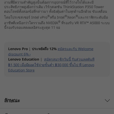
o
งานที่มีความสำคัญสูงนั้นต้องการอุปกรณ์ที่ไว้วางใจได้และมี
ประสิทธิภาพสูงยิ่งกว่าเดิม เวิร์กสเตชัน ThinkStation P350 Tower
ตอบโจทย์ทั้งสองข้อที่กล่าวมา ทั้งยังคุ้มค่าในทุกด้านอีกด้วย ขับเคลื่อน
n
®
®
®
โดยโปรเซสเซอร์ Intel vPro
หรือ Intel
Xeon
และกราฟิกระดับมือ
®
P
อาชีพที่เหนือกว่าใครรวมถึง NVIDIA
ที่รองรับ VR RTX™ A5000 ระบบ
นี้รองรับจอแสดงผลอิสระสูงสุด 11 จอ
3
5
Lenovo Pro
|
ประหยัดถึง 12%
สมัครและรับ Welcome
discount 6% ›
0
Lenovo Education
|
สมัครสมาชิกวันนี้ รับส่วนลดทันที
฿1,500 เมื่อมียอดใช้จ่ายขั้นต่ำ ฿30,000 ขึ้นไป ที่ Lenovo
T
Education Store
o
w
e
ลักษณะ
r