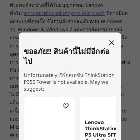
ตัวแทนจำหน่ายที่ได้รับอนุญาตของ Lenovo
376 มม. x 170 มม. x 315.4 มม. / 14.8 นิ้ว x 6.7 นิ้ว x 12.4
ทั่วไป:
ตรวจสอบข้อมูลสำคัญจาก Microsoft
ที่อาจมีผล
นิ้ว
17
-
ช่องเสียบ PCIe เสริม
ต่อระบบที่คุณซื้อ ซึ่งรวมถึงรายละเอียดบน Windows
เสียง
10, Windows 8, Windows 7 และการอัพเกรด/ดาวน์
18
-
การชาร์จไฟ
เกรดที่อาจเกิดขึ้นได้ Lenovo ไม่มีการจัดตั้งตัวแทนหรือ
Realtec Audio
การรับประกันที่เกี่ยวข้องกับผลิตภัณฑ์หรือบริการของ
ขออภัย!! สินค้านี้ไม่มีอีกต่อ
น้ำหนัก
บุคคลที่สาม
19
-
ช่องเสียบกุญแจ
ไป
เริ่มต้นที่ 9.4 กก. / 20.7 ปอนด์
การกำหนดราคา: ราคาของตัวแทนจำหน่ายอาจแตกต่าง
กัน Lenovo ไม่ได้กำหนดราคาของตัวแทนจำหน่าย
การเชื่อมต่อ
Unfortunately เวิร์กสเตชัน ThinkStation
20
-
ช่องเสียบล็อค Kensington
การรับประกัน: การรับประกันในส่วนภูมิภาคจะใช้ได้
เป็นมากกว่าการเชื่อมต่อ
P350 Tower is not available. May we
®
®
Intel
WiFi 6 AX 201 AC + Bluetooth
5
เฉพาะในกลุ่มประเทศอาเซียนและจีนเท่านั้น Lenovo
suggest:
P350 Tower มีหน่วยความจำ 3200MHz สูงสุด
®
®
ไม่มีการจัดตั้งตัวแทนหรือการรับประกันที่เกี่ยวข้องกับ
Optional Intel
WiFi with Bluetooth
external antenna
128GB และพื้นที่เก็บข้อมูล M.2 PCIe Gen 4 NVMe
kit
ผลิตภัณฑ์หรือบริการของบุคคลที่สาม
ซึ่งเป็นเทคโนโลยีการจัดเก็บข้อมูลที่ทันสมัยที่สุดเพื่อ
เครื่องหมายการค้า: Lenovo, ThinkPad, ThinkCentre
Optional WWAN availability varies by region / model and must be configured at time
เพิ่มประสิทธิภาพสูงสุด พอร์ต Thunderbolt™ USB
of purchase; additionally, it requires a network service provider.
และโลโก้ Lenovo เป็นเครื่องหมายการค้าของ Lenovo
Lenovo
3.2 4 และ 9 พอร์ต ซึ่งเป็นอุปกรณ์เสริม ให้การเข้า
Microsoft, Windows, Windows NT และโลโก้
ThinkStation
ถึงที่รวดเร็วและการเชื่อมต่ออุปกรณ์ต่อพ่วงและการ
พอร์ต/ช่องเสียบ
Windows เป็นเครื่องหมายการค้าของ Microsoft
P3 Ultra SFF
ขยายเพิ่มเติม