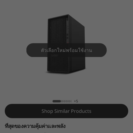
T
h
i
n
ตัวเลือกใหม่พร้อมใช้งาน
k
S
t
เวิร์กสเตชัน ThinkStation P350 Tower
a
+5
t
Shop Similar Products
i
ที่สุดของความคุ้มค่าและพลัง