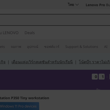
ไทย
Lenovo Pro
Bu
กับ LENOVO
Deals
ets
จอภาพ
อุปกรณ์
ซอฟต์แวร์
Support & Solutions
AI
กิจ
|
เดือนแห่งเวิร์กสเตชันสำหรับนักเรียนี
|
โน้ตบุ๊ก ราคาไม่เ
0
0
0
0
1
1
1
1
:
วัน
tation P350 Tiny workstation