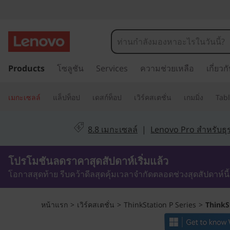
T
h
i
ข้
Products
โซลูชัน
Services
ความช่วยเหลือ
เกี่ยว
า
n
ม
k
ไ
เมกะเซลล์
แล็ปท็อป
เดสก์ท็อป
เวิร์คสเตชั่น
เกมมิ่ง
Tabl
ป
S
ที่
8.8 เมกะเซลล์
|
Lenovo Pro สำหรับธุร
เ
t
นื้
1วัน7ชั่วโมง44นาที7วินาที
โปรโมชันลดราคาสุดสัปดาห์เริ่มแล้ว
a
อ
ห
โอกาสสุดท้าย รีบคว้าดีลสุดคุ้มเวลาจำกัดตลอดช่วงสุดสัปดาห์นี้
t
า
ห
i
หน้าแรก
>
เวิร์คสเตชั่น
>
ThinkStation P Series
>
ThinkS
ลั
ก