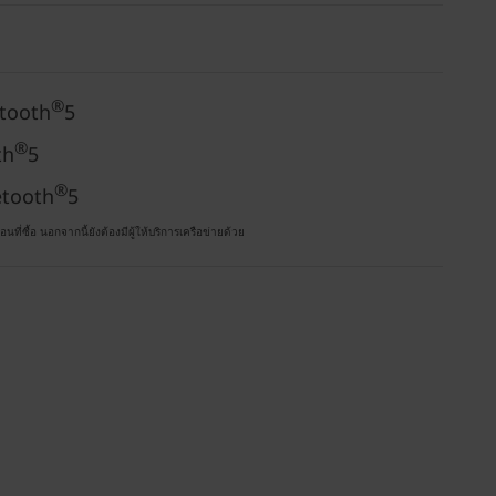
®
etooth
5
®
th
5
®
etooth
5
ื้อ นอกจากนี้ยังต้องมีผู้ให้บริการเครือข่ายด้วย