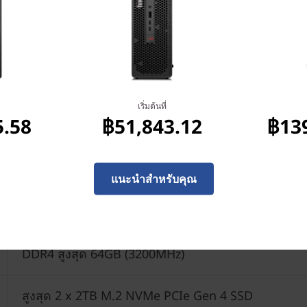
สูงสุด Intel®Core™ i9-11900 vPro Gen 11®(2.5GHz, 
เธรด, แคช 16MB)
เริ่มต้นที่
5.58
฿51,843.12
฿13
Windows 10 Pro
®
®
Ubuntu
Linux
(ใช้ได้ผ่านการโหลดที่มาพร้อมเคร
®
®
แนะนำสำหรับคุณ
Red Hat
Enterprise Linux
(ผ่านการรับรอง)
®
®
Fedora
Linux
DDR4 สูงสุด 64GB (3200MHz)
สูงสุด 2 x 2TB M.2 NVMe PCIe Gen 4 SSD