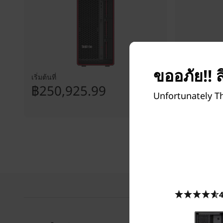
ขออภัย!! ส
เริ่มต้นที่
เริ่มต้นที่
฿250,925.99
฿51,84
Unfortunately Th
4