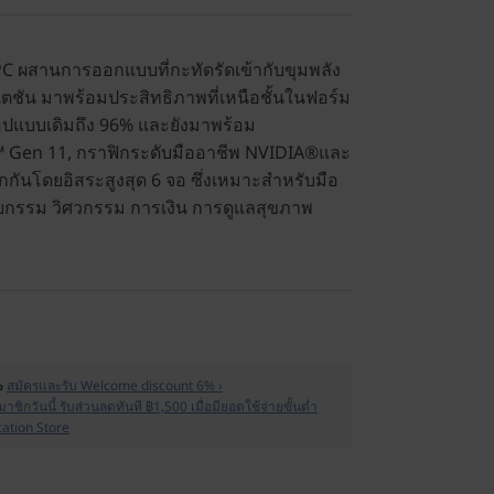
PC ผสานการออกแบบที่กะทัดรัดเข้ากับขุมพลัง
เตชัน มาพร้อมประสิทธิภาพที่เหนือชั้นในฟอร์ม
ท็อปแบบเดิมถึง 96% และยังมาพร้อม
™ Gen 11, กราฟิกระดับมืออาชีพ NVIDIA®และ
กันโดยอิสระสูงสุด 6 จอ ซึ่งเหมาะสำหรับมือ
ยกรรม วิศวกรรม การเงิน การดูแลสุขภาพ
%
สมัครและรับ Welcome discount 6% ›
าชิกวันนี้ รับส่วนลดทันที ฿1,500 เมื่อมียอดใช้จ่ายขั้นต่ำ
cation Store