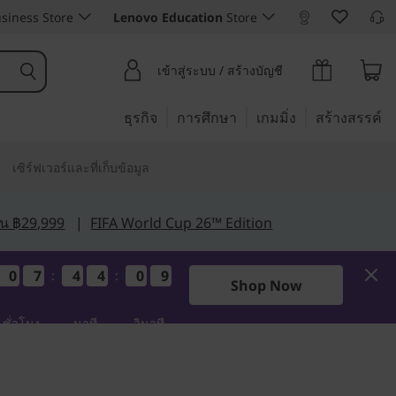
siness Store
Lenovo Education
Store
เข้าสู่ระบบ / สร้างบัญชี
ธุรกิจ
การศึกษา
เกมมิ่ง
สร้างสรรค์
เซิร์ฟเวอร์และที่เก็บข้อมูล
กิน ฿29,999
|
FIFA World Cup 26™ Edition
0
0
0
0
7
7
7
7
4
4
4
4
4
4
4
4
0
0
0
0
8
7
:
:
8
7
Shop Now
ชั่วโมง
นาที
วินาที