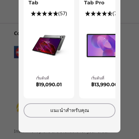
แชทกับเรา
Tab
Tab Pro
4 x SLS subwoofers
PureSight Pro 12.7 นิ้วที่โดดเด่นและจอ
ทันสมั
ร้านค้า
ร้านค
®
Harman Kardon
3
-
Dual microphones
ป้องกันแสงสะท้อน ที่ปรับปรุงโดย Dolby
(57)
(739)
®
®
Dolby Atmos
Vision
Dual microphones
4
-
Volume keys
Convenient Payment Options
Explore All Tablets
Camera
Front: 13MP fixed focus with 101º Wide-angle
5
-
6 x speaker system
®
การปฏิวัติอัจฉริยะ — SNAPDRAGON
และ AI
Rear: 13MP autofocus with 2MP fixed focus
ช่วยให้วันของคุณดีขึ้น:
6
-
USB-C® (hi-speed USB) (charging/ audio / reverse
Specifications may vary depending upon region / model.
เริ่มต้นที่
เริ่มต้นที่
charging)
ประสิทธิภาพระดับสูงสุด
฿19,090.01
฿13,990.00
บรรลุประสิทธิผลได้อย่าง
Connectivity
7
-
3-point pogo-pin (for keyboard connection)
ง่ายดาย
Ports/Slots
แนะนำสำหรับคุณ
®
USB-C
(USB 5Gbps) (charging/ audio / reverse
ยกระดับศักยภาพของคุณด้วยความเป็นเลิศด้าน AI ที่
charging)
®
ขับเคลื่อนด้วยโปรเซสเซอร์ Snapdragon
8 เจน
Installment plans are available for your order
3-point pogo pin (for keyboard connection)
®