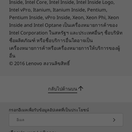
Inside, Intel Core, Intel Inside, Intel Inside Logo,
Other information
Intel vPro, Itanium, Itanium Inside, Pentium,
Pentium Inside, vPro Inside, Xeon, Xeon Phi, Xeon
Security
โซลูชัน AI แบบปรับได้ที่
Inside and Intel Optane เป็นเครื่องหมายการค้าของ
Smart Power On: fingerprint reader integrated with
Intel Corporation ในสหรัฐฯ และประเทศอื่นๆ ชื่อบริษัท
พร้อมตอบสนองความ
power button
ชื่อผลิตภัณฑ์ หรือชื่อบริการอื่นใดอาจเป็น
Facial recognition to unlock
ต้องการของคุณ
เครื่องหมายการค้าหรือเครื่องหมายการให้บริการของผู้
อื่น
Key Software
สำรวจความสามารถในการปรับเข้ากับ Lenovo
© 2016 Lenovo สงวนลิขสิทธิ์
Lenovo AI Now
Yoga Tab Plus ที่เหนือชั้นการเปลี่ยนถ่ายระหว่างบน
Lenovo AI Note
อุปกรณ์และ AI บนคลาวด์ที่ง่ายดายพร้อมความ
Lenovo AI Transcript
ยืดหยุ่นในการจัดการงานในแบบของคุณพึงพอใจกับ
Google Gemini App
กลับไปด้านบน
การช่วยเหลือที่เป็นส่วนตัวที่ยกระดับเวิร์กโฟลว์ของ
Circle to Search with Google
คุณ ทั้งหมดพร้อมเปิดประสบการณ์เพิ่มประสิทธิภาพ
Lenovo Smart Connect
ด้วยการประมวลผลข้อมูลภายในทำงานอย่างมี
Adobe Lightroom
กรอกอีเมลเพื่อรับข้อมูลอัปเดตที่เป็นประโยชน์
ประสิทธิภาพทุกที่ อิสระจากข้อจำกัดเครือข่าย
WPS
อีเมล
What’s in the Box