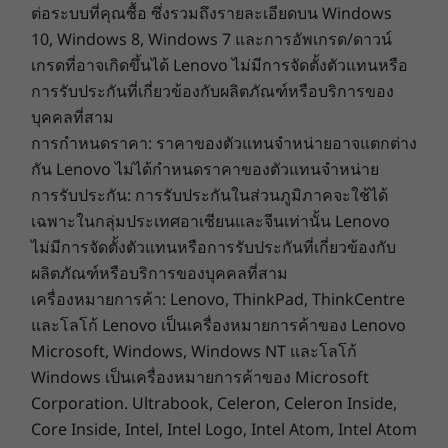
Dimensions (H x W x D)
ต่อระบบที่คุณซื้อ ซึ่งรวมถึงรายละเอียดบน Windows
10, Windows 8, Windows 7 และการอัพเกรด/ดาวน์
188.3mm x 290.91mm x 8.52mm / 7.41” x 11.45” x 0.33”
เกรดที่อาจเกิดขึ้นได้ Lenovo ไม่มีการจัดตั้งตัวแทนหรือ
Weight
การรับประกันที่เกี่ยวข้องกับผลิตภัณฑ์หรือบริการของ
Starting at 640g / 1.41lbs
บุคคลที่สาม
การกำหนดราคา: ราคาของตัวแทนจำหน่ายอาจแตกต่าง
Pen
กัน Lenovo ไม่ได้กำหนดราคาของตัวแทนจำหน่าย
Lenovo Tab Pen Pro
การรับประกัน: การรับประกันในส่วนภูมิภาคจะใช้ได้
LENOVO AI NOW
เฉพาะในกลุ่มประเทศอาเซียนและจีนเท่านั้น Lenovo
เข้าถึงสิ่งที่สำคัญทันที
ข้อมูลเ
Keyboard
ไม่มีการจัดตั้งตัวแทนหรือการรับประกันที่เกี่ยวข้องกับ
Lenovo Yoga Tab Plus keyboard pack
พบกับ Lenovo AI Now — ผู้ช่วยอัจฉริยะที่
ผลิตภัณฑ์หรือบริการของบุคคลที่สาม
พึงพอใ
เป็นส่วนตัวของคุณในการปรับเวิร์กโฟลว์
เครื่องหมายการค้า: Lenovo, ThinkPad, ThinkCentre
Color
ที่เจา
ประจำของคุณให้สอดคล้องการค้นหาคำ
และโลโก้ Lenovo เป็นเครื่องหมายการค้าของ Lenovo
หน้าที่
Tidal Teal
สำคัญที่มีความหมายขั้นสูง ให้คุณค้นหา
Microsoft, Windows, Windows NT และโลโก้
และคำตอ
Seashell
เอกสารและรายงานที่จำเป็นได้อย่างรวดเร็ว
Windows เป็นเครื่องหมายการค้าของ Microsoft
ตัวระบบ
เพิ่มประสิทธิภาพการทำงานและประสิทธิผล
Corporation. Ultrabook, Celeron, Celeron Inside,
Specifications may vary depending upon region / model.
ทำอ
ในทุกงานที่ได้รับมอบหมาย
Core Inside, Intel, Intel Logo, Intel Atom, Intel Atom
วิเ