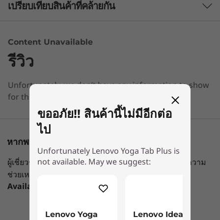
Processor
รับชมเลย
เปรียบเทียบสินค้าที่คล้ายกัน
®
®
Qualcomm
Snapdragon
8 Gen 3, QCM8650
3 Similiar products selected
Operating System
Content Unavailable
Android™ 14
รีวิว
กำลังดูอยู่
Memory
Lenovo Yoga
Lenovo Yoga
Lenovo 
Unfortunately, we don’t have any information to show
Up to 16GB LPDDR5X
Tab Plus
Tab
Tab Pro
for this section
ขออภัย!! สินค้านี้ไม่มีอีกต่อ
(58)
(7
Storage
Up to 512GB
ไป
หากพบปัญหาระหว่างการซื้อ
Battery
Unfortunately Lenovo Yoga Tab Plus is
not available. May we suggest:
ผู้เชี่ยวชาญด้านการขายทางโทรศัพท์ของเราพร้อมให้ความ
10200mAh
1
-
Power key + fingerprint sensor
ช่วยเหลือ
Supports 45W quick charge
Available
Mon-Fri，09：00 AM-06：00PM
เริ่มต้นที่
เริ่มต้นที่
Audio
2
-
Magnetic attaching & charging place for the Lenovo
฿19,090.01
฿13,990
Tab Pen Pro
2 x solo tweeters
Lenovo Yoga
Lenovo Idea
ความคมชัดที่ปรับใหม่พร้อมจอ 3K
ระบบล