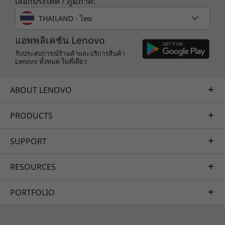
เลือกประเทศ / ภูมิภาค:
Lenovo Yoga Tab Plus
THAILAND - ไทย
®
USB-C
charging cable
45W in-box charging adapter*
แอพพลิเคชัน Lenovo
Quick Start Guide
รับประสบการณ์ร้านค้าและบริการสินค้า
Warranty
Lenovo ทั้งหมด ในที่เดียว
*The product comes with the original charging adapter. However, we also recommend
re-using your existing USB Power Delivery (PD) compatible charger. For optimal
ABOUT LENOVO
performance, ensure your compatible charger delivers between a minimum of 15
Watts required by the product, and a maximum of 45 Watts to achieve the fastest
charging speed.
PRODUCTS
Specifications may vary depending upon region / model.
ไว้วางใจได้ในทุกสัมผัส
SUPPORT
ความเป็นส่วนตัวและการ
RESOURCES
ป้องกัน: อุปกรณ์ของคุณ
ป้อมปราการข้อมูลของคุณ
PORTFOLIO
อุ่นใจในความปลอดภัยกับผู้ช่วย AI บนอุปกรณ์ รับ