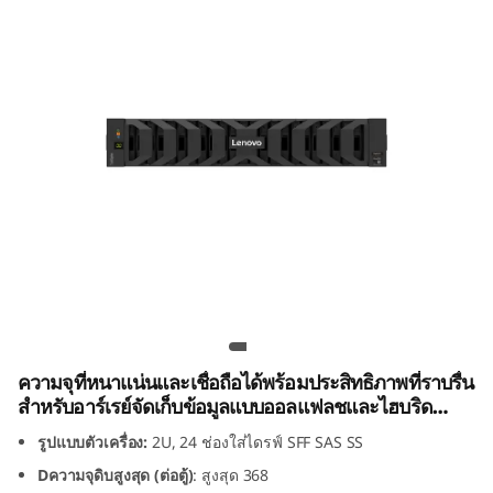
k
S
y
s
t
e
m
Lenovo ตู้ขยาย ThinkSystem DM240S
D
2U24 SFF SAS SSD
M
ความจุที่หนาแน่นและเชื่อถือได้พร้อมประสิทธิภาพที่ราบรื่น
สำหรับอาร์เรย์จัดเก็บข้อมูลแบบออลแฟลชและไฮบริด
2
ThinkSystem DM Series
รูปแบบตัวเครื่อง:
2U, 24 ช่องใส่ไดรฟ์ SFF SAS SS
4
Dความจุดิบสูงสุด (ต่อตู้)
: สูงสุด 368