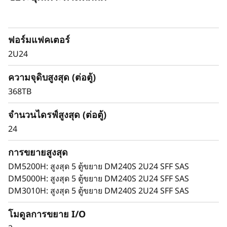
A
SAS SSD
S
ตู้ขยาย ThinkSystem DM240S ผสานรวมขีดความ
ฟอร์มแฟคเตอร์
สามารถในการจัดเก็บข้อมูลที่หนาแน่นและเชื่อถือ
S
ได้สำหรับอาร์เรย์จัดเก็บข้อมูลแบบออลแฟลชและไฮ
2U24
S
บริด ThinkSystem DM Series
ThinkSystem DM240S เติบโตไปพร้อมกับธุรกิจ
ความจุดิบสูงสุด (ต่อตู้)
D
ของคุณ ส่งมอบประสิทธิภาพที่ราบรื่น การจัดการที่
368TB
ง่ายดาย และความยืดหยุ่นระดับองค์กรในดีไซน์ 2U
ขนาดกะทัดรัด
จำนวนไดรฟ์สูงสุด (ต่อตู้)
24
การขยายสูงสุด
DM5200H: สูงสุด 5 ตู้ขยาย DM240S 2U24 SFF SAS
DM5000H: สูงสุด 5 ตู้ขยาย DM240S 2U24 SFF SAS
DM3010H: สูงสุด 5 ตู้ขยาย DM240S 2U24 SFF SAS
โมดูลการขยาย I/O