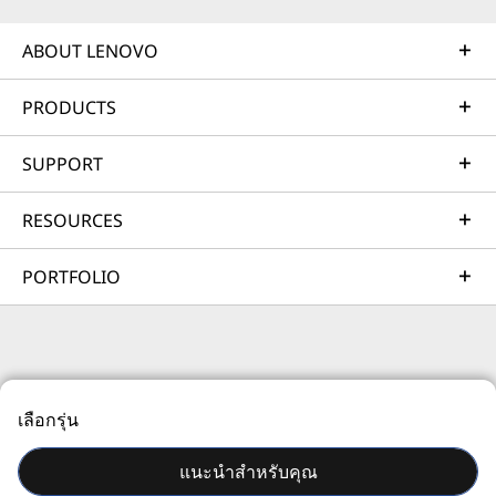
Learn more
ABOUT LENOVO
PRODUCTS
AI Services
Get from an idea to a pre-production AI solution in just
SUPPORT
weeks. Optimized for NVIDIA AI Enterprise and
leveraging accelerators like NVIDIA NIMs, Lenovo AI
RESOURCES
Fast Start for Enterprise accelerates use case
development and platform readiness for AI
PORTFOLIO
deployment at scale.
Learn more
© 2026 Lenovo สงวนลิขสิทธิ์ทั้งหมด
Managed Services
เลือกรุ่น
ความเป็นส่วนตัว
แผนที่เว็บไซต์
เงื่อนไขการใช้งาน
Lenovo Managed Services supports your team with
actively monitored, optimized environments that
แนะนำสำหรับคุณ
enhance performance, improve the end-user