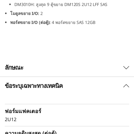
0
DM3010H: สูงสุด 9 ตู้ขยาย DM120S 2U12 LFF SAS
โมดูลขยาย I/O:
2
S
พอร์ตขยาย I/O (ต่อตู้):
4 พอร์ตขยาย SAS 12GB
2
U
1
ลักษณะ
2
L
ข้อระบุเฉพาะทางเทคนิค
ตู้ขยาย ThinkSystem DM120S 2U12 LFF SAS
HDD
F
ตู้ขยาย ThinkSystem DM120S ส่งมอบ
F
ฟอร์มแฟคเตอร์
ประสิทธิภาพที่ปรับขนาดได้และยืดหยุ่น สำหรับ
อาร์เรย์จัดเก็บข้อมูลไฮบริด ThinkSystem DM
2U12
S
Series ด้วยการเชื่อมต่อ SAS ที่แข็ง
แกร่งและการรองรับไดรฟ์ฟอร์แมตขนาดใหญ่
ความจุดิบสูงสุด (ต่อตู้)