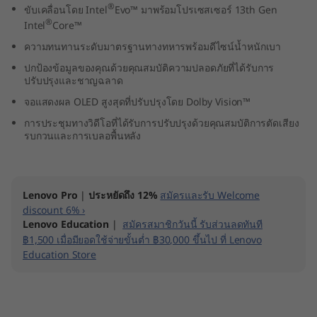
®
ขับเคลื่อนโดย Intel
Evo™ มาพร้อมโปรเซสเซอร์ 13th Gen
e
®
Intel
Core™
l
ความทนทานระดับมาตรฐานทางทหารพร้อมดีไซน์น้ำหนักเบา
ปกป้องข้อมูลของคุณด้วยคุณสมบัติความปลอดภัยที่ได้รับการ
)
ปรับปรุงและชาญฉลาด
จอแสดงผล OLED สูงสุดที่ปรับปรุงโดย Dolby Vision™
การประชุมทางวิดีโอที่ได้รับการปรับปรุงด้วยคุณสมบัติการตัดเสียง
รบกวนและการเบลอพื้นหลัง
Lenovo Pro
|
ประหยัดถึง 12%
สมัครและรับ Welcome
discount 6% ›
Lenovo Education
|
สมัครสมาชิกวันนี้ รับส่วนลดทันที
฿1,500 เมื่อมียอดใช้จ่ายขั้นต่ำ ฿30,000 ขึ้นไป ที่ Lenovo
Education Store