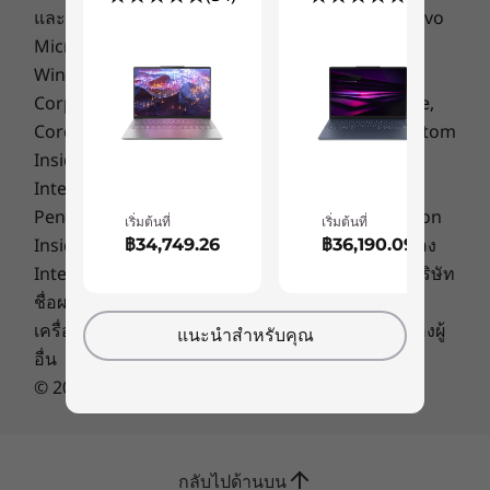
Engine+ ซึ่งรับรู้ถึงความต้องการของคุณโดยเฉพาะ
และโลโก้ Lenovo เป็นเครื่องหมายการค้าของ Lenovo
®
EPEAT
Silver
เพลิดเพลินกับประสิทธิภาพที่เพิ่มขึ้นและการเชื่อม
Microsoft, Windows, Windows NT และโลโก้
®
Energy Star
ต่อไร้สาย พร้อมทั้งรักษาข้อมูลและระบบของคุณให้
Windows เป็นเครื่องหมายการค้าของ Microsoft
ปลอดภัย ด้วยคุณสมบัติอัจฉริยะที่ปรับเปลี่ยนได้ เช่น
Corporation. Ultrabook, Celeron, Celeron Inside,
What’s in the Box
Smart Power, Self Healing และ Integrated
Core Inside, Intel, Intel Logo, Intel Atom, Intel Atom
Yoga Slim 6i Gen 8 (14″ Intel)
Security นอกจากนี้ คุณยังสามารถเริ่มต้นทำงานได้
Inside, Intel Core, Intel Inside, Intel Inside Logo,
Quick Start Guide
เร็วขึ้นด้วยคุณสมบัติ Flip to Start และปรับปรุงการ
Intel vPro, Itanium, Itanium Inside, Pentium,
สนทนาทางวิดีโอของคุณด้วยคุณสมบัติการตัดเสียง
Specifications may vary depending upon region / model
Pentium Inside, vPro Inside, Xeon, Xeon Phi, Xeon
รบกวนและการเบลอพื้นหลัง
เริ่มต้นที่
เริ่มต้นที่
Inside and Intel Optane เป็นเครื่องหมายการค้าของ
฿34,749.26
฿36,190.09
Intel Corporation ในสหรัฐฯ และประเทศอื่นๆ ชื่อบริษัท
ชื่อผลิตภัณฑ์ หรือชื่อบริการอื่นใดอาจเป็น
เครื่องหมายการค้าหรือเครื่องหมายการให้บริการของผู้
แนะนำสำหรับคุณ
อื่น
© 2016 Lenovo สงวนลิขสิทธิ์
กลับไปด้านบน