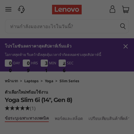
Y
ข้ามไปที่เนื้อหาหลัก
o
g
a
โปรโมชันลดราคาสุดสัปดาห์เริ่มแล้ว
S
โอกาสสุดท้าย รีบคว้าดีลสุดคุ้มเวลาจำกัดตลอดช่วงสุดสัปดาห์นี้
0
9
1
6
0
0
0
0
0
0
0
0
3
3
3
3
2
2
2
2
DAY
HRS
MIN
SEC
l
0
0
0
9
9
9
1
1
1
5
6
5
i
หน้าแรก
>
Laptops
>
Yoga
>
Slim Series
ตัวเลือกใหม่พร้อมใช้งาน
m
Yoga Slim 6i (14", Gen 8)
6
(1)
ข้อระบุเฉพาะทางเทคนิค
พอร์ตและสล็อต
เปรียบเทียบสินค้าที่คล้าย
i