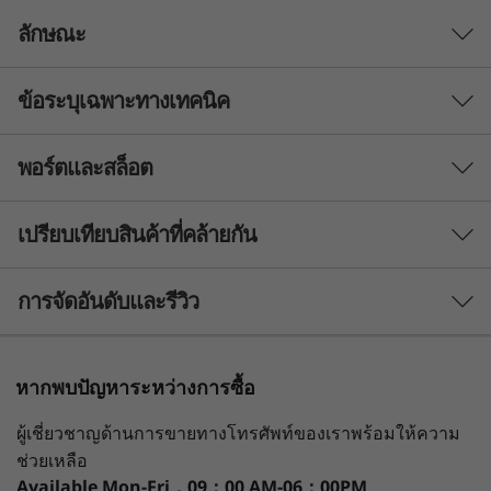
ลักษณะ
ข้อระบุเฉพาะทางเทคนิค
ออกแบบมาเพื่อทำได้ทุกอย่าง
®
แล็ปท็อป Intel
Evo™ มอบประสบการณ์โดยรวมที่ดี
พอร์ตและสล็อต
ที่สุดได้อย่างไร อุปกรณ์แต่ละชิ้นได้ผ่านการทดสอบ
Processor
นับพันครั้งในการใช้งานจริง จึงรับรองได้ว่าตอบ
Up to Intel Core i7-1360P
เปรียบเทียบสินค้าที่คล้ายกัน
โจทย์ประสบการณ์การใช้งานอุปกรณ์เคลื่อนที่ระดับ
พรีเมียมสำหรับผู้คนที่ต้องใช้ชีวิตเดินทางบ่อยครั้ง
Operating System
ผลลัพธ์ที่ได้ก็คือ Yoga Slim 6i Gen 8 ที่เพรียวบาง
3 Similiar products selected
การจัดอันดับและรีวิว
Windows 11 Home
และมีสไตล์ พร้อมพลังในการประมวลผลของ 13th
®
Gen Intel
Core™ ซึ่งมอบนวัตกรรมล้ำสมัย พร้อม
Graphics
ความสมดุลระหว่างสมรรถนะและความคล่องตัวใน
กำลังดูอยู่
หากพบปัญหาระหว่างการซื้อ
®
®
e
Intel
Iris
X
อุดมคติ
Yoga Slim 6i
Yoga Slim 7i
Yoga Sli
ผู้เชี่ยวชาญด้านการขายทางโทรศัพท์ของเราพร้อมให้ความ
(14", Gen 8)
Aura Edition
(14", Gen
Display
(14", Gen 10)
Snapdra
ช่วยเหลือ
14” 2.8K (2880 x 1800) 120Hz, 16:10 IPS, 400 nits, 100%
Available
Mon-Fri，09：00 AM-06：00PM