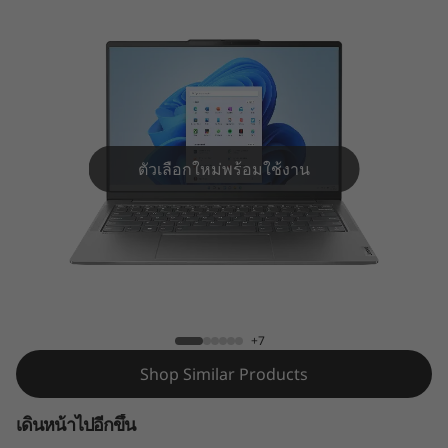
G
e
n
8
(
ตัวเลือกใหม่พร้อมใช้งาน
1
4
Yoga Slim 6i (14", Gen 8)
″
I
+7
Shop Similar Products
n
t
เดินหน้าไปอีกขึ้น