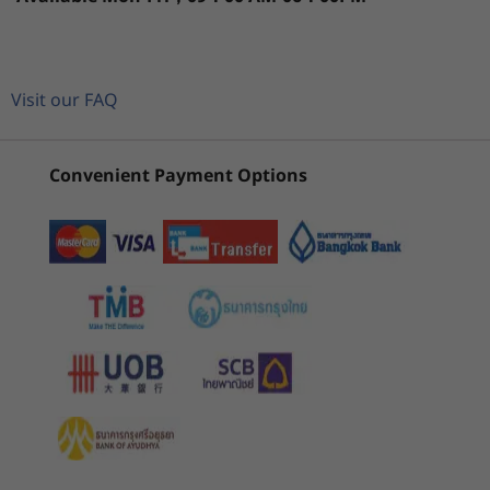
(1)
(34)
(6
sRGB, Dolby Vision, Anti-glare
1
-
Power button
14” 2.2K (2240 x 1400) 60Hz, 16:10 IPS, 300 nits, 100%
sRGB, Dolby Vision, Anti-glare
14” WUXGA (1920 x 1200) 60Hz, 16:10 IPS, 400 nits,
Visit our FAQ
2
-
Headphone / mic combo
100% DCI-P3, Dolby Vision, Glossy
Memory
3
-
USB-A 3.2 Gen 1
Convenient Payment Options
การแสดงผลอันสมบูรณ์แบบ
เริ่มต้นที่
เริ่มต้นที่
Up to 16GB LPDDR5 dual channel
฿34,749.26
฿36,190
รับชม สัมผัส และสร้างสรรค์ได้มากกว่าที่เคยบน
Battery
4
-
HDMI 2.1
โน้ตบุ๊กอย่าง Yoga Slim 6i Gen 8 ด้วยจอสุดเหนือ
Up to 65Whr
ชั้นขนาด 14” 100% sRGB เสริมด้วยเทคโนโลยี
ร้านค้า
ร้านค
Dolby Vision™ โดยมีอัตราส่วนพื้นที่แสดงผลต่อตัว
5
-
USB-C Thunderbolt™ 4
Storage
เครื่อง (AAR) ถึง 91% จากขอบจอสุดบาง อัตราส่วน
Up to 1TB M.2 PCIe
ภาพ 16:10 รวมถึงยังมีตัวเลือกในรุ่นจอสัมผัส และ
Explore All Laptops
จอ 100% P3 TrueBlack OLED อีกด้วย ตอบโจทย์
6
-
USB-C Thunderbolt™ 4
Security
งานสร้างสรรค์ได้อย่างเป็นธรรมชาติ สำหรับการใช้
งานติดต่อกันเป็นเวลานาน จอแสดงผลยังผ่านการ
Webcam privacy shutter
รับรอง EyeSafe และ Low Blue Light จาก TÜV
Audio
Rheinland® เพื่อการถนอมสายตาของคุณ