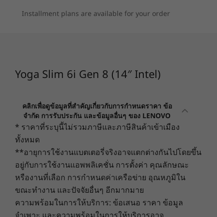
Stereo speakers
Installment plans are available for your order
®
Dolby Atmos
Dual microphones
Camera
Yoga Slim 6i Gen 8 (14″ Intel)
FHD 1080p + IR with privacy shutter, fixed focus, with
ToF sensor
คลิกเพื่อดูข้อมูลที่สำคัญเกี่ยวกับการกำหนดราคา ข้อ
Dimensions (H x W x D)
จำกัด การรับประกัน และข้อมูลอื่นๆ ของ LENOVO
ยอดเยี่ยมกับการพกพา และความคงทนมาตรฐาน
As thin as 14.9mm x 312mm x 221mm / 0.59″ x 8.7″ x
* ราคาที่ระบุนี้ไม่รวมภาษีและภาษีสินค้าเข้าเมือง
ระดับกองทัพ
12.28″
ทั้งหมด
ไลฟ์สไตล์ในแบบไฮบริด ย่อมต้องการดีไวซ์ที่ตอบ
**อายุการใช้งานแบตเตอรี่จริงอาจแตกต่างกันไปโดยขึ้น
Weight
โจทย์ทั้งด้านประสิทธิภาพและความบางเบา ซึ่ง
อยู่กับการใช้งานแอพพลิเคชั่น การตั้งค่า คุณลักษณะ
Starting at 1.32 kg / 2.91 lbs
Yoga Slim 6i Gen 8 ที่มาพร้อม Intel® Evo™ จะ
หรืองานที่เลือก การกำหนดค่าเครือข่าย อุณหภูมิใน
ช่วยมอบประสบการณ์ระดับพรีเมียม ที่ผสานความ
ขณะทำงาน และปัจจัยอื่นๆ อีกมากมาย
Color
ลงตัวทั้งประสิทธิภาพ และความสะดวกในการพกพา
ความพร้อมในการให้บริการ: ข้อเสนอ ราคา ข้อมูล
Storm Grey
ได้อย่างยอดเยี่ยม ไม่ว่าคุณจะเป็นผู้ที่กำลังค้นหาแรง
จำเพาะ และความพร้อมในการให้บริการอาจ
Misty Grey