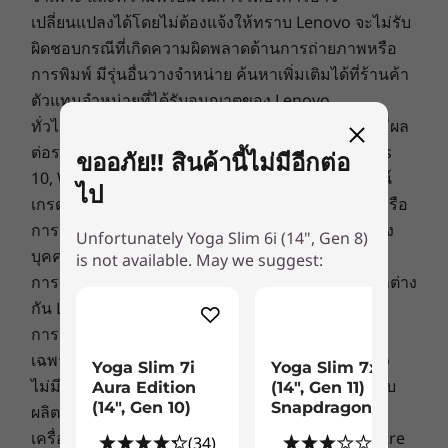
บันดาลใจ หรือนักสร้างสรรค์เนื้อหาในโลกดิจิทัลที่
เปลี่ยนแปลงได้โดยไม่ต้องแจ้งให้ทราบ Lenovo จะไม่รับ
ต้องเดินทางอยู่ตลอดเวลาก็ตาม ด้วยน้ำหนักที่เบา
Connectivity
ผิดชอบกรณีที่เกิดความผิดพลาดด้านการถ่ายภาพหรือ
และตัวเครื่องขนาดกะทัดรัดของ Yoga Slim 6i Gen
WiFi 6E*
การพิมพ์ มีรุ่นอื่นวางจำหน่าย ค้นหาเพิ่มเติมได้ที่ร้านค้า
8 ซึ่งผ่านการทดสอบความทนทานตามมาตรฐาน
®
MIL-STD 810H ระดับกองทัพถึง 21 รายการ ก็จะ
ตัวแทนจำหน่ายที่ได้รับอนุญาตของ Lenovo
Bluetooth
5.1
ทำให้คุณมั่นใจได้ ไม่ว่าจะต้องเดินทาง หรือทำงาน
ทั่วไป:
ตรวจสอบข้อมูลสำคัญจาก Microsoft
ที่อาจมีผล
*6GHz WiFi 6E operation is dependent on the support of the operating system,
อยู่บ้านก็ตาม
ต่อระบบที่คุณซื้อ ซึ่งรวมถึงรายละเอียดบน Windows
routers/APs/gateways that support WiFi 6E, along with the regional regulatory
ขออภัย!! สินค้านี้ไม่มีอีกต่อ
certifications and spectrum allocation.
10, Windows 8, Windows 7 และการอัพเกรด/ดาวน์
ไป
เกรดที่อาจเกิดขึ้นได้ Lenovo ไม่มีการจัดตั้งตัวแทนหรือ
Ports / Slots
การรับประกันที่เกี่ยวข้องกับผลิตภัณฑ์หรือบริการของ
Unfortunately Yoga Slim 6i (14", Gen 8)
2 x Thunderbolt 4
บุคคลที่สาม
is not available. May we suggest:
HDMI
การกำหนดราคา: ราคาของตัวแทนจำหน่ายอาจแตกต่าง
Headphone / mic combo
กัน Lenovo ไม่ได้กำหนดราคาของตัวแทนจำหน่าย
USB 3.2 Gen 1 (Always On)
การรับประกัน: การรับประกันในส่วนภูมิภาคจะใช้ได้
USB port transfer speeds are approximate and depend on many factors, such as
เฉพาะในกลุ่มประเทศอาเซียนและจีนเท่านั้น Lenovo
Yoga Slim 7i
Yoga Slim 7x
processing capability of host/peripheral devices, file attributes, system configuration
ไม่มีการจัดตั้งตัวแทนหรือการรับประกันที่เกี่ยวข้องกับ
Aura Edition
(14", Gen 11)
ค้นพบศักยภาพแบบเคลื่อนที่อย่างเต็มที่
and operating environments; actual speeds will vary and may be less than expected.
(14", Gen 10)
Snapdragon
ผลิตภัณฑ์หรือบริการของบุคคลที่สาม
แล็ปท็อป Yoga Slim 6i Gen 8 มาพร้อม Lenovo AI
Green Certifications
เครื่องหมายการค้า: Lenovo, ThinkPad, ThinkCentre
(34)
(6)