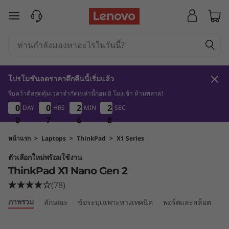
T
ข้ามไปที่เนื้อหาหลัก
h
i
n
โปรโมชันลดราคาดึกคืนนี้เริ่มแล้ว
k
รีบคว้าดีลสุดคุ้มเวลาจำกัดเหล่านี้ก่อน 8 โมงเช้า ห้ามพลาด!
0
7
6
7
0
0
0
0
0
0
0
0
2
2
2
2
2
2
2
2
DAY
HRS
MIN
SEC
P
0
0
0
7
7
7
6
6
6
7
7
7
a
หน้าแรก
>
Laptops
>
ThinkPad
>
X1 Series
ตัวเลือกใหม่พร้อมใช้งาน
d
ThinkPad X1 Nano Gen 2
X
(78)
ภาพรวม
ลักษณะ
ข้อระบุเฉพาะทางเทคนิค
พอร์ตและสล็อต
เป
1