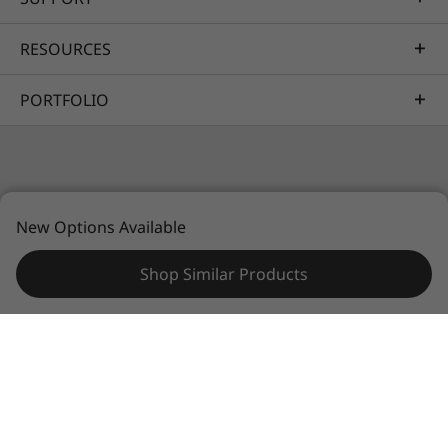
* ความพร้อมใช้งานของ WWAN เสริมจะแตกต่างกันไปตามภูมิภาค
และต้องกำหนดค่าตั้งแต่ตอนที่ซื้อ นอกจากนี้ยังต้องมีผู้ให้บริการเครือ
RESOURCES
ข่ายด้วย
PORTFOLIO
© 2026 Lenovo สงวนลิขสิทธิ์ทั้งหมด
New Options Available
ความเป็นส่วนตัว
แผนที่เว็บไซต์
เงื่อนไขการใช้งาน
Shop Similar Products
ความทนทานคือคุณสมบัติของเรา
ความสมดุลที่สมบูรณ์แบบระหว่างความน่าเชื่อถือ
และความทนทานทำให้แล็ปท็อป ThinkPad ได้รับ
การทดสอบตามมาตรฐานระดับกองทัพ 12