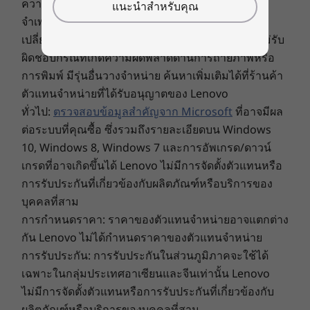
ความพร้อมในการให้บริการ: ข้อเสนอ ราคา ข้อมูล
ความเป็นส่วนตัว
แนะนำสำหรับคุณ
ไม่ว่าจะทำงานหรือเล่น ระบบลำโพง Dolby
FHD MIPI อินฟราเรด (IR) / พร้อมชัตเตอร์ความเป็นส่วนตัว
จำเพาะ และความพร้อมในการให้บริการอาจ
®
ของเว็บแคมและ Computer Vision
Atmos
ของ ThinkPad X1 Nano จะยกระดับการฟัง
เปลี่ยนแปลงได้โดยไม่ต้องแจ้งให้ทราบ Lenovo จะไม่รับ
ของคุณขึ้นไปอีกขั้นด้วยเสียงที่น่าตื่นตาตื่นใจและ
ผิดชอบกรณีที่เกิดความผิดพลาดด้านการถ่ายภาพหรือ
ขนาด (สูง x กว้าง x หนา)
®
สมจริง การเปิดใช้งาน Dolby Voice
จะช่วยลดเสียง
การพิมพ์ มีรุ่นอื่นวางจำหน่าย ค้นหาเพิ่มเติมได้ที่ร้านค้า
ไม่ใช่หน้าจอสัมผัส: 14.47 มม. x 293.2 มม. x 208.0 มม. /
รบกวนรอบด้านให้เพื่อให้คุณได้รับประสบการณ์การ
ตัวแทนจำหน่ายที่ได้รับอนุญาตของ Lenovo
0.57 นิ้ว x 11.5 นิ้ว x 8.19 นิ้ว
ประชุมทางเสียง/วิดีโอที่ดีที่สุด และไมโครโฟน
ทั่วไป:
ตรวจสอบข้อมูลสำคัญจาก Microsoft
ที่อาจมีผล
หน้าจอสัมผัส: 14.77 มม. x 293.3 มม. x 208.1 มม. / 0.58 นิ้ว
quad-array ระยะไกลแบบ 360 องศา จะช่วยให้คุณ
ต่อระบบที่คุณซื้อ ซึ่งรวมถึงรายละเอียดบน Windows
x 11.5 นิ้ว x 8.19 นิ้ว
ได้ยินเสียงดังและชัดเจนในทุกการโทร
10, Windows 8, Windows 7 และการอัพเกรด/ดาวน์
เกรดที่อาจเกิดขึ้นได้ Lenovo ไม่มีการจัดตั้งตัวแทนหรือ
น้ำหนัก
การรับประกันที่เกี่ยวข้องกับผลิตภัณฑ์หรือบริการของ
ไม่ใช่หน้าจอสัมผัส: เริ่มต้นที่ 970 กรัม / 2.14 ปอนด์
บุคคลที่สาม
หน้าจอสัมผัส: เริ่มต้นที่ 989 กรัม / 2.18 ปอนด์
การกำหนดราคา: ราคาของตัวแทนจำหน่ายอาจแตกต่าง
สี
กัน Lenovo ไม่ได้กำหนดราคาของตัวแทนจำหน่าย
การรับประกัน: การรับประกันในส่วนภูมิภาคจะใช้ได้
Deep Black
เฉพาะในกลุ่มประเทศอาเซียนและจีนเท่านั้น Lenovo
ฝาครอบด้านบนสีดำสนิทสานด้วยคาร์บอนไฟเบอร์
ไม่มีการจัดตั้งตัวแทนหรือการรับประกันที่เกี่ยวข้องกับ
การเชื่อมต่อ
ผลิตภัณฑ์หรือบริการของบุคคลที่สาม