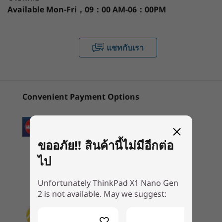
นิต, sRGB 100%, ไม่ใช่ระบบสัมผัส
ออกแบบโดยคำนึงถึงประสิทธิภาพในขณะเดินทาง
Available
Mon-Fri，09：00 AM-06：00PM
กำลังดูอยู่
2K (AOFT) (2160 x 1350) ขนาด 13 นิ้ว พร้อม Dolby
และการตอบสนอง มาพร้อม USB-C Thunderbolt™
1
-
ปุ่มเปิด/ปิดเครื่อง
ThinkPad X1
ThinkPad X1
ThinkPa
Vision™, 450 นิต, sRGB 100%, ระบบ
4 พอร์ต สองตัว คุณจึงสามารถเพลิดเพลินกับการ
Nano Gen 2
Carbon Gen 13
Carbon 
สัมผัส
ถ่ายโอนข้อมูลที่รวดเร็วและความยืดหยุ่นของจอแส
แชทกับเรา
Aura Edition
Aura Edi
ดงผลความละเอียดสูงหลายจอ
2
-
หูฟัง/ไมค์แบบคอมโบ
(14ʺ Intel)
(14ʺ Intel
หน่วยความจำ
สูงสุดถึง 32GB 52000Mhz LPDDR5 แบบยึดติด
(78)
(62)
(3
3
-
USB-C Thunderbolt™ 4
Convenient Payment Options
แบตเตอรี่
สูงสุดถึง 14 ชั่วโมง*, 49.6Whr
การชาร์จอย่างรวดเร็ว (ต้องใช้ PSU 65W หรือสูงกว่า)
*อายุการใช้งานแบตเตอรี่ทั้งหมดเป็นค่าโดยประมาณและอิงจากผลลัพธ์ที่ใช้การทดสอบเกณฑ์
ขออภัย!! สินค้านี้ไม่มีอีกต่อ
®
มาตรฐานอายุการใช้งานแบตเตอรี่MobileMark
2018อายุการใช้งานแบตเตอรี่จริงจะแตกต่าง
ไป
เริ่มต้นที่
เริ่มต้นที่
กันไปและขึ้นอยู่กับหลายปัจจัย เช่นการกำหนดค่าและการใช้งานผลิตภัณฑ์ การใช้ซอฟต์แวร์
฿56,790.75
฿65,829
ฟังก์ชันไร้สายการตั้งค่าการจัดการพลังงาน และความสว่างของหน้าจอความจุสูงสุดของ
Unfortunately ThinkPad X1 Nano Gen
แบตเตอรี่จะลดลงตามเวลาและการใช้งาน
2 is not available. May we suggest:
รูปลักษณ์ที่ไม่เหมือนใคร
หน่วยประมวลผล
พื้นที่จัดเก็บข้อมูล
สูงสุดถึง 12th Gen
Intel® Core™ i7
ในแล็ปท็อป ThinkPad X1 Nano สิ่งแรกที่ดึงดูด