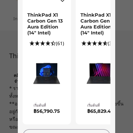
PCIe SSD Gen 4 สูงสุดถึง 1TB
vPro®
สายตาคือ Dolby Vision™ ขนาด 13 นิ้วที่หรูหรา
จอแสดงผล 2K มีให้เลือกทั้งแบบมีหรือไม่มีตัวเลือก
กราฟิก
ThinkPad X1
ThinkPad X1
ระบบปฏิบัติการ
Installment plans are available for your order
หน้าจอสัมผัส ให้มุมมองที่กว้างเกินจริงด้วย
Carbon Gen 13
Carbon Gen 13
®
®
e
Intel
Iris
X
สูงสุด Windows 11
Aura Edition
Aura Edition
อัตราส่วนภาพ 16:10 และ sRGB 100% กับแผงความ
Pro
(14ʺ Intel)
(14ʺ Intel)
ละเอียด 2160 x 1350 ให้ความคมชัดที่ยอดเยี่ยมและ
การรักษาความปลอดภัย
ความแม่นยำของสีที่น่าทึ่ง
(61)
(377)
หน่วยความจำ
Discrete Trusted Platform Module (dTPM) 2.0
สูงสุดถึง 32GB
ตัวอ่านลายนิ้วมือแบบ Match-on-chip
ThinkPad X1 Nano Gen 2
ชัตเตอร์ปิดเว็บแคมเพื่อความเป็นส่วนตัว
การจัดเก็บข้อมูล
Up to 1TB PCIe
เสียง
คลิกเพื่อดูข้อมูลที่สำคัญเกี่ยวกับการกำหนดราคา ข้อ
SSD
จำกัด การรับประกัน และข้อมูลอื่นๆ ของ LENOVO
®
ระบบลำโพง Dolby Atmos
ระบบลำโพง
* ราคาที่ระบุนี้ไม่รวมภาษีและภาษีสินค้าเข้าเมือง
ไมโครโฟน quad-array แบบ 360 องศา 4 ตัว
ร้านค้า
ร้านค
ทั้งหมด
**อายุการใช้งานแบตเตอรี่จริงอาจแตกต่างกันไปโดยขึ้น
กล้อง
เริ่มต้นที่
เริ่มต้นที่
อยู่กับการใช้งานแอพพลิเคชั่น การตั้งค่า คุณลักษณะ
฿56,790.75
฿65,829.41
กล้อง RGB FHD พร้อมชัตเตอร์ปิดเว็บแคมเพื่อความเป็นส่วน
หรืองานที่เลือก การกำหนดค่าเครือข่าย อุณหภูมิใน
Explore All Laptops
ตัว
ขณะทำงาน และปัจจัยอื่นๆ อีกมากมาย
กล้อง FHD RGB IR ไฮบริดพร้อมชัตเตอร์ปิดเว็บแคมเพื่อ
เสียงที่ไม่เหมือนใคร