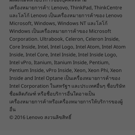
อุปกรณ์เสริม: 5G sub-6 (CAT20) พร้อม eSIM และ nano
เครื่องหมายการค้า: Lenovo, ThinkPad, ThinkCentre
SIM
น้ำหนักเบามาก แต่คุณสมบัติแจ่มไม่เบา
และโลโก้ Lenovo เป็นเครื่องหมายการค้าของ Lenovo
อุปกรณ์เสริม: 4G/LTE (CAT16) พร้อม eSIM และ nano SIM
Microsoft, Windows, Windows NT และโลโก้
ThinkPad X1 Nano ที่ชาญฉลาดและพกพาสะดวก
4G/LTE (CAT4)
Windows เป็นเครื่องหมายการค้าของ Microsoft
นั้นมีน้ำหนักเพียง 0.97 กก./2.14 ปอนด์ Computer
WLAN: WiFi 6E
Corporation. Ultrabook, Celeron, Celeron Inside,
Vision และกล้องอินฟราเรดไฮบริด FHD MIPI (ทั้ง
®
Bluetooth
5.2
Core Inside, Intel, Intel Logo, Intel Atom, Intel Atom
สองตัวเลือก) ทำให้สามารถหรี่หน้าจอได้โดย
* ความพร้อมใช้งานของ WWAN เสริมจะแตกต่างกันไปตามภูมิภาคและต้องกำหนดค่าตั้งแต่
Inside, Intel Core, Intel Inside, Intel Inside Logo,
อัตโนมัติเมื่อไม่ได้ใช้งาน และแจ้งเตือนคุณหากมีคน
ตอนที่ซื้อกจากนี้ยังต้องมีผู้ให้บริการเครือข่ายด้วย
Intel vPro, Itanium, Itanium Inside, Pentium,
กำลังแอบอ่านหน้าจออยู่ข้างหลังคุณ อีกทั้งยังคำนึง
Pentium Inside, vPro Inside, Xeon, Xeon Phi, Xeon
ถึงสุขภาพทางดิจิทัลของคุณด้วยการเตือนให้คุณ
พอร์ต/ช่องเสียบ
หยุดพักเป็นประจำและหลีกเลี่ยงท่านั่งที่ไม่ดี
Inside and Intel Optane เป็นเครื่องหมายการค้าของ
2 x USB-C Thunderbolt™ 4
Intel Corporation ในสหรัฐฯ และประเทศอื่นๆ ชื่อบริษัท
หูฟัง/ไมค์แบบคอมโบ
ชื่อผลิตภัณฑ์ หรือชื่อบริการอื่นใดอาจเป็น
ความเร็วในการถ่ายโอนของพอร์ต USBเป็นค่าโดยประมาณและขึ้นอยู่กับหลายปัจจัย เช่นความ
เครื่องหมายการค้าหรือเครื่องหมายการให้บริการของผู้
สามารถในการประมวลผลของอุปกรณ์โฮสต์/อุปกรณ์ต่อพ่วง คุณลักษณะของไฟล์ การกำหนดค่า
อื่น
ระบบ และสภาพแวดล้อมการทำงาน ทั้งนี้ ความเร็วในการใช้งานจริงจะแตกต่างกันไปและอาจ
© 2016 Lenovo สงวนลิขสิทธิ์
น้อยกว่าที่คาดไว้
คีย์บอร์ด