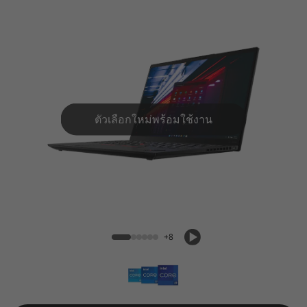
N
a
n
o
G
ตัวเลือกใหม่พร้อมใช้งาน
e
n
ThinkPad X1 Nano Gen 2
2
+8