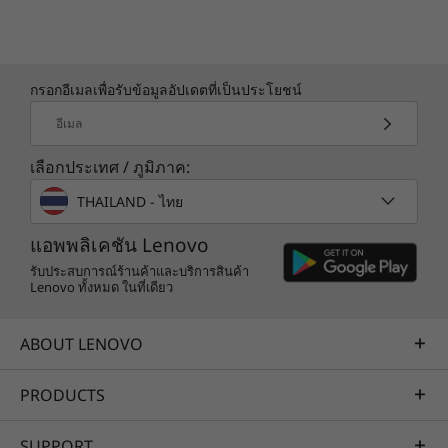
กรอกอีเมลเพื่อรับข้อมูลอัปเดตที่เป็นประโยชน์
อีเมล
เลือกประเทศ / ภูมิภาค:
สัมผัสอนาคตได้จากทุกที่
THAILAND - ไทย
แล็ปท็อป ThinkPad X1 Nano ช่วยให้คุณไม่พลาด
แอพพลิเคชัน Lenovo
ทุกความเคลื่อนไหว ตัวเลือก 5G (Sub-6GHz) มอบ
ประสบการณ์เหมือนสมาร์ทโฟนในคอมพิวเตอร์ที่
รับประสบการณ์ร้านค้าและบริการสินค้า
Lenovo ทั้งหมด ในที่เดียว
เชื่อมต่อตลอดเวลา WiFi 6E ที่รวดเร็วมากช่วยขจัด
ปัญหาการบัฟเฟอร์และความล่าช้าของคอมพิวเตอร์
แม้กระทั่งบนแพลตฟอร์มสาธารณะที่พลุกพล่านที่สุด
ABOUT LENOVO
ทั้งนี้บริการเสริม 4G / 5G* ช่วยให้คุณสามารถสตรี
มวิดีโอได้อย่างราบรื่นและเพลิดเพลินกับการเข้าถึง
PRODUCTS
เครือข่ายที่รวดเร็วและปลอดภัยยิ่งขึ้น
SUPPORT