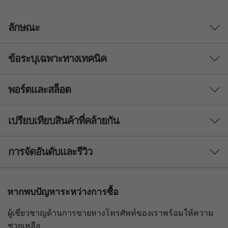
ลักษณะ
ข้อระบุเฉพาะทางเทคนิค
พอร์ตและสล็อต
โปรเซสเซอร์
®
®
โปรเซสเซอร์สูงสุดถึง 12th Gen Intel
Core™ i7 vPro
เปรียบเทียบสินค้าที่คล้ายกัน
ระบบปฏิบัติการ
3 Similiar products selected
การจัดอันดับและรีวิว
สูงสุด Windows 11 Pro
สามารถทำงานได้ดั่งใจฝันทุกที่
®
Linux
Ubuntu
What specs do you want to compare?
®
Linux Fedora
ขับเคลื่อนโดยโปรเซสเซอร์ 12th Gen Intel
Core™
หากพบปัญหาระหว่างการซื้อ
®
i7 vPro
และหน่วยความจำสูงสุด 32GB ซึ่งทำให้
หน่วยประมวลผล
ระบบปฏิบัติการ
หน่วยความจำ
จอแสดงผล
ThinkPad X1 Nano สามารถจัดการกับทุกสิ่งได้
ผู้เชี่ยวชาญด้านการขายทางโทรศัพท์ของเราพร้อมให้ความ
2K (2160 x 1350) ขนาด 13 นิ้ว พร้อม Dolby Vision™, 450
อย่างง่ายดาย แล็ปท็อปขนาด 13 นิ้วเครื่องนี้ที่
ช่วยเหลือ