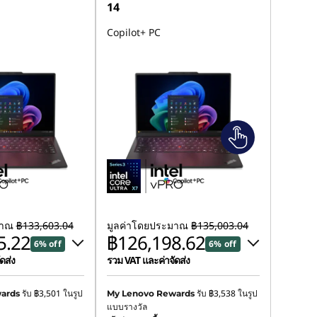
14
Copilot+ PC
มาณ
฿133,603.04
มูลค่าโดยประมาณ
฿135,003.04
5.22
฿126,198.62
6% off
6% off
ดส่ง
รวม VAT และค่าจัดส่ง
฿6,159.00
ประหยัดทันที :
-฿6,229.00
รับ
฿3,501
ในรูป
รับ
฿3,538
ในรูป
ards
My Lenovo Rewards
แบบรางวัล