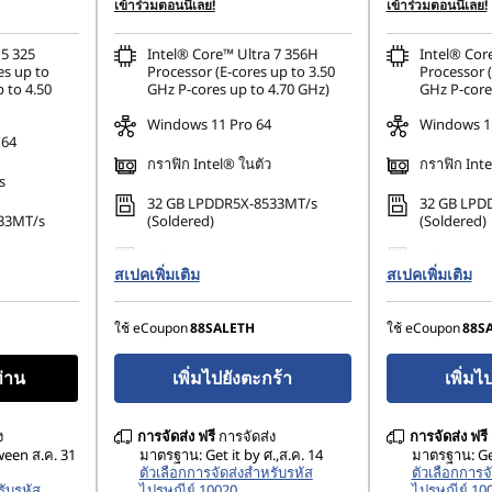
฿1,718.21
การประหยัด eCoupon :
-฿2,473.58
การประหยัด eCo
เข้าร่วมตอนนี้เลย!
เข้าร่วมตอนนี้เลย!
 5 325
Intel® Core™ Ultra 7 356H
Intel® Cor
es up to
Processor (E-cores up to 3.50
Processor (
 to 4.50
GHz P-cores up to 4.70 GHz)
GHz P-core
Windows 11 Pro 64
Windows 11
 64
กราฟิก Intel® ในตัว
กราฟิก Inte
s
32 GB LPDDR5X-8533MT/s
32 GB LPD
33MT/s
(Soldered)
(Soldered)
1 TB SSD M.2 2280 PCIe Gen5
1 TB SSD M
80 PCIe
สเปคเพิ่มเติม
Performance TLC Opal
สเปคเพิ่มเติม
Performanc
ใช้ eCoupon
88SALETH
ใช้ eCoupon
88S
ท่าน
เพิ่มไปยังตะกร้า
เพิ่มไ
ง
การจัดส่ง
ฟรี
การจัดส่ง
การจัดส่ง
ฟรี
ween ส.ค. 31
มาตรฐาน: Get it by ศ.,ส.ค. 14
มาตรฐาน: Get
ตัวเลือกการจัดส่งสำหรับรหัส
ตัวเลือกการจ
รับรหัส
ไปรษณีย์ 10020
ไปรษณีย์ 10