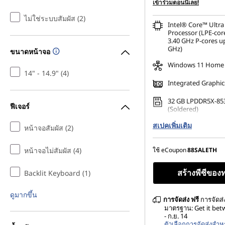
การประหยัด eCoupon :
-
เข้าร่วมตอนนี้เลย!
ไม่ใช่ระบบสัมผัส (2)
Intel® Core™ Ultra
Processor (LPE-cor
3.40 GHz P-cores up
GHz)
ขนาดหน้าจอ
Windows 11 Home
14" - 14.9" (4)
Integrated Graphic
32 GB LPDDR5X-85
ฟีเจอร์
(Soldered)
สเปคเพิ่มเติม
256 GB SSD M.2 22
หน้าจอสัมผัส (2)
Gen4 TLC Opal
หน้าจอไม่สัมผัส (4)
ใช้ eCoupon
88SALETH
สร้างพีซีของ
Backlit Keyboard (1)
ดูมากขึ้น
การจัดส่ง
ฟรี
การจัดส่
มาตรฐาน: Get it bet
- ก.ย. 14
ตัวเลือกการจัดส่งสำห