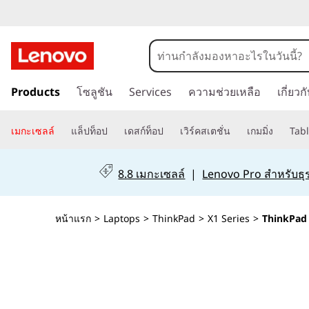
T
h
i
ข้
Products
โซลูชัน
Services
ความช่วยเหลือ
เกี่ยว
า
n
ม
k
ไ
เมกะเซลล์
แล็ปท็อป
เดสก์ท็อป
เวิร์คสเตชั่น
เกมมิ่ง
Tabl
ป
P
ที่
8.8 เมกะเซลล์
|
Lenovo Pro สำหรับธุร
เ
a
นื้
d
อ
หน้าแรก
>
Laptops
>
ThinkPad
>
X1 Series
>
ThinkPad 
ห
X
า
ห
1
ลั
ก