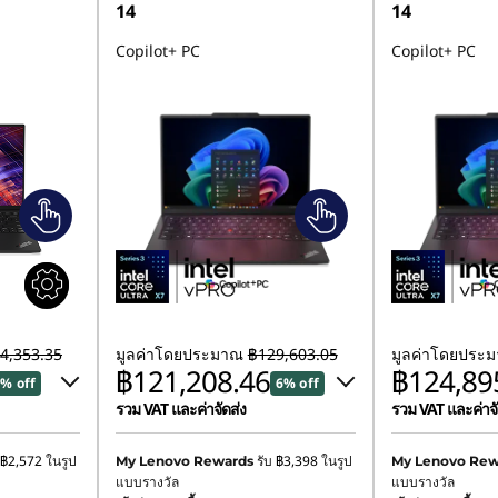
14
14
Copilot+ PC
Copilot+ PC
4,353.35
มูลค่าโดยประมาณ
฿129,603.05
มูลค่าโดยประ
฿121,208.46
฿124,89
% off
6% off
รวม VAT และค่าจัดส่ง
รวม VAT และค่าจั
8
ประหยัดทันที :
-฿5,921.01
ประหยัดทันที :
-
฿2,572
ในรูป
รับ
฿3,398
ในรูป
My Lenovo Rewards
My Lenovo Rew
แบบรางวัล
แบบรางวัล